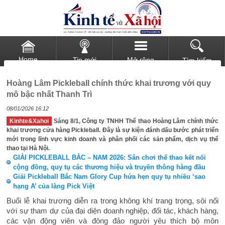
Home
Tin mới
Mở rộng
Tìm kiếm
Hoàng Lâm Pickleball chính thức khai trương với quy
mô bậc nhất Thanh Trì
08/01/2026 16:12
Kinhte&Xahoi
Sáng 8/1, Công ty TNHH Thể thao Hoàng Lâm chính thức
khai trương cửa hàng Pickleball. Đây là sự kiện đánh dấu bước phát triển
mới trong lĩnh vực kinh doanh và phân phối các sản phẩm, dịch vụ thể
thao tại Hà Nội.
GIẢI PICKLEBALL BẮC – NAM 2026: Sân chơi thể thao kết nối
cộng đồng, quy tụ các thương hiệu và truyền thông hàng đầu
Giải Pickleball Bắc Nam Glory Cup hứa hẹn quy tụ nhiều ‘sao
hạng A’ của làng Pick Việt
Buổi lễ khai trương diễn ra trong không khí trang trọng, sôi nổi
với sự tham dự của đại diện doanh nghiệp, đối tác, khách hàng,
các vận động viên và đông đảo người yêu thích bộ môn