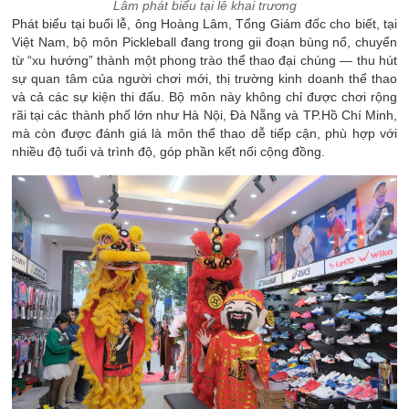
Lâm phát biểu tại lễ khai trương
Phát biểu tại buổi lễ, ông Hoàng Lâm, Tổng Giám đốc cho biết, tại
Việt Nam, bộ môn Pickleball đang trong gii đoạn bùng nổ, chuyển
từ “xu hướng” thành một phong trào thể thao đại chúng — thu hút
sự quan tâm của người chơi mới, thị trường kinh doanh thể thao
và cả các sự kiện thi đấu. Bộ môn này không chỉ được chơi rộng
rãi tại các thành phố lớn như Hà Nội, Đà Nẵng và TP.Hồ Chí Minh,
mà còn được đánh giá là môn thể thao dễ tiếp cận, phù hợp với
nhiều độ tuổi và trình độ, góp phần kết nối cộng đồng.