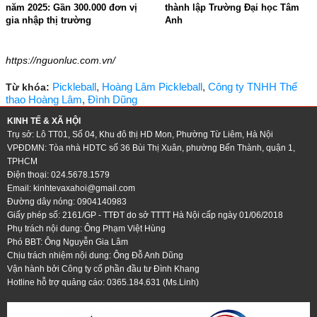
năm 2025: Gần 300.000 đơn vị
thành lập Trường Đại học Tâm
gia nhập thị trường
Anh
09:08 - 07/01/2026
15:20 - 31/12/2025
https://nguonluc.com.vn/
Pickleball
,
Hoàng Lâm Pickleball
,
Công ty TNHH Thể
Từ khóa:
thao Hoàng Lâm
,
Đình Dũng
KINH TẾ & XÃ HỘI
Trụ sở: Lô TT01, Số 04, Khu đô thị HD Mon, Phường Từ Liêm, Hà Nội
VPĐDMN: Tòa nhà HDTC số 36 Bùi Thị Xuân, phường Bến Thành, quận 1,
TPHCM
Điện thoại: 024.5678.1579
Email:
kinhtevaxahoi@gmail.com
Đường dây nóng: 0904140983
Giấy phép số: 2161/GP - TTĐT do sở TTTT Hà Nội cấp ngày 01/06/2018
Phụ trách nội dung: Ông Phạm Việt Hùng
Phó BBT: Ông Nguyễn Gia Lâm
Chịu trách nhiệm nội dung: Ông Đỗ Anh Dũng
Vận hành bởi Công ty cổ phần đầu tư Đình Khang
Hotline hỗ trợ quảng cáo: 0365.184.631 (Ms.Linh)