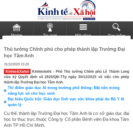
Home
Tin mới
Mở rộng
Tìm kiếm
Thủ tướng Chính phủ cho phép thành lập Trường Đại
học Tâm Anh
31/12/2025 15:20
Kinhte&Xahoi
Kinhtedothi - Phó Thủ tướng Chính phủ Lê Thành Long
vừa ký Quyết định số 2826/QĐ-TTg ngày 30/12/2025 về việc cho phép
thành lập Trường Đại học Tâm Anh.
Thí điểm giáo dục AI trong trường phổ thông: Đặt nền móng
năng lực số cho học sinh
Đại biểu Quốc hội: Giáo dục lĩnh vực sức khỏe phải do Bộ Y tế
quản lý
Cụ thể, thành lập Trường Đại học Tâm Anh là cơ sở giáo dục đại
học tư thục trực thuộc Công ty Cổ phần Bệnh viện Đa khoa Tâm
Anh TP Hồ Chí Minh.