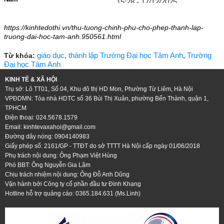
15:28 - 17/12/2025
10:15 - 26/12/2025
https://kinhtedothi.vn/thu-tuong-chinh-phu-cho-phep-thanh-lap-
truong-dai-hoc-tam-anh.950561.html
giáo dục
,
thành lập Trường Đại học Tâm Anh
,
Trường
Từ khóa:
Đại học Tâm Anh
KINH TẾ & XÃ HỘI
Trụ sở: Lô TT01, Số 04, Khu đô thị HD Mon, Phường Từ Liêm, Hà Nội
VPĐDMN: Tòa nhà HDTC số 36 Bùi Thị Xuân, phường Bến Thành, quận 1,
TPHCM
Điện thoại: 024.5678.1579
Email:
kinhtevaxahoi@gmail.com
Đường dây nóng: 0904140983
Giấy phép số: 2161/GP - TTĐT do sở TTTT Hà Nội cấp ngày 01/06/2018
Phụ trách nội dung: Ông Phạm Việt Hùng
Phó BBT: Ông Nguyễn Gia Lâm
Chịu trách nhiệm nội dung: Ông Đỗ Anh Dũng
Vận hành bởi Công ty cổ phần đầu tư Đình Khang
Hotline hỗ trợ quảng cáo: 0365.184.631 (Ms.Linh)