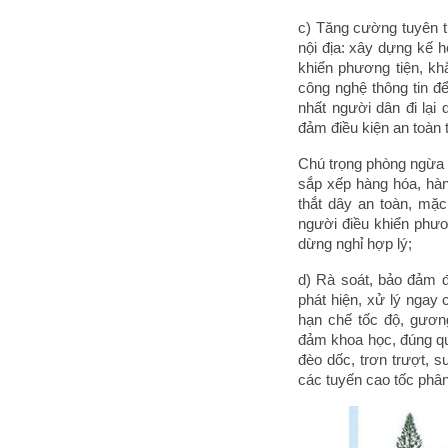
c) Tăng cường tuyên tr
nội địa: xây dựng kế 
khiển phương tiện, kh
công nghệ thông tin để
nhất người dân đi lại
đảm điều kiện an toàn 
Chú trọng phòng ngừa t
sắp xếp hàng hóa, hà
thắt dây an toàn, mặc
người điều khiển phươn
dừng nghỉ hợp lý;
d) Rà soát, bảo đảm đi
phát hiện, xử lý ngay
hạn chế tốc độ, gương
đảm khoa học, đúng qu
đèo dốc, trơn trượt, 
các tuyến cao tốc phân