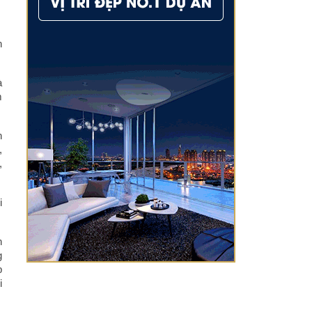
n
à
m
n
,
,
i
h
g
p
i