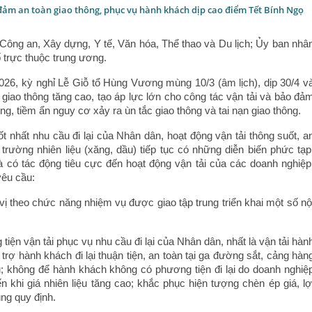
ảm an toàn giao thông, phục vụ hành khách dịp cao điểm Tết Bính Ngọ
 Công an, Xây dựng, Y tế, Văn hóa, Thể thao và Du lịch; Ủy ban nhâ
ố trực thuộc trung ương.
26, kỳ nghỉ Lễ Giỗ tổ Hùng Vương mùng 10/3 (âm lịch), dịp 30/4 v
giao thông tăng cao, tạo áp lực lớn cho công tác vận tải và bảo đả
hông, tiềm ẩn nguy cơ xảy ra ùn tắc giao thông và tai nạn giao thông.
 nhất nhu cầu đi lại của Nhân dân, hoạt động vận tải thông suốt, a
ị trường nhiên liệu (xăng, dầu) tiếp tục có những diễn biến phức tạp
à có tác động tiêu cực đến hoạt động vận tải của các doanh nghiệp
êu cầu:
ị theo chức năng nhiệm vụ được giao tập trung triển khai một số nộ
iện vận tải phục vụ nhu cầu đi lại của Nhân dân, nhất là vận tải hàn
 trợ hành khách đi lại thuận tiện, an toàn tại ga đường sắt, cảng hàn
u; không để hành khách không có phương tiện đi lại do doanh nghiệ
n khi giá nhiên liệu tăng cao; khắc phục hiện tượng chèn ép giá, lợ
ng quy định.