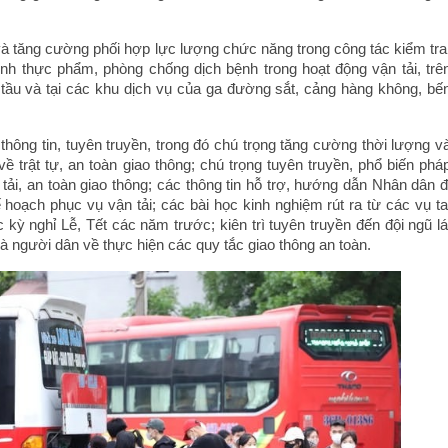
 tăng cường phối hợp lực lượng chức năng trong công tác kiểm tra
nh thực phẩm, phòng chống dịch bệnh trong hoạt động vận tải, trê
tầu và tại các khu dịch vụ của ga đường sắt, cảng hàng không, bế
hông tin, tuyên truyền, trong đó chú trọng tăng cường thời lượng v
về trật tự, an toàn giao thông; chú trọng tuyên truyền, phổ biến phá
 tải, an toàn giao thông; các thông tin hỗ trợ, hướng dẫn Nhân dân đ
kế hoạch phục vụ vận tải; các bài học kinh nghiệm rút ra từ các vụ ta
 kỳ nghỉ Lễ, Tết các năm trước; kiên trì tuyên truyền đến đội ngũ lá
và người dân về thực hiện các quy tắc giao thông an toàn.