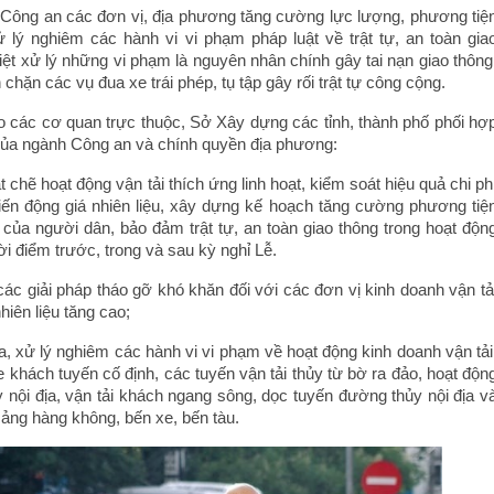
 Công an các đơn vị, địa phương tăng cường lực lượng, phương tiệ
xử lý nghiêm các hành vi vi phạm pháp luật về trật tự, an toàn gia
 liệt xử lý những vi phạm là nguyên nhân chính gây tai nạn giao thông
n chặn các vụ đua xe trái phép, tụ tập gây rối trật tự công cộng.
o các cơ quan trực thuộc, Sở Xây dựng các tỉnh, thành phố phối hợ
ủa ngành Công an và chính quyền địa phương:
 chẽ hoạt động vận tải thích ứng linh hoạt, kiểm soát hiệu quả chi ph
biến động giá nhiên liệu, xây dựng kế hoạch tăng cường phương tiệ
 của người dân, bảo đảm trật tự, an toàn giao thông trong hoạt độn
thời điểm trước, trong và sau kỳ nghỉ Lễ.
ác giải pháp tháo gỡ khó khăn đối với các đơn vị kinh doanh vận tả
hiên liệu tăng cao;
, xử lý nghiêm các hành vi vi phạm về hoạt động kinh doanh vận tải
e khách tuyến cố định, các tuyến vận tải thủy từ bờ ra đảo, hoạt độn
y nội địa, vận tải khách ngang sông, dọc tuyến đường thủy nội địa v
cảng hàng không, bến xe, bến tàu.