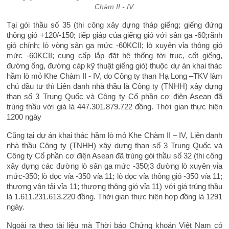
Chàm II - IV.
Tại gói thầu số 35 (thi công xây dựng tháp giếng; giếng đứng
thông gió +120/-150; tiếp giáp của giếng gió với sân ga -60;rãnh
gió chính; lò vòng sân ga mức -60KCII; lò xuyên vỉa thông gió
mức -60KCII; cung cấp lắp đặt hệ thống tời trục, cốt giếng,
đường ống, đường cáp kỹ thuật giếng gió) thuộc dự án khai thác
hầm lò mỏ Khe Chàm II - IV, do Công ty than Hạ Long –TKV làm
chủ đầu tư thì Liên danh nhà thầu là Công ty (TNHH) xây dựng
than số 3 Trung Quốc và Công ty Cổ phần cơ điện Asean đã
trúng thầu với giá là 447.301.879.722 đồng. Thời gian thực hiện
1200 ngày
Cũng tại dự án khai thác hầm lò mỏ Khe Chàm II – IV, Liên danh
nhà thầu Công ty (TNHH) xây dựng than số 3 Trung Quốc và
Công ty Cổ phần cơ điện Asean đã trúng gói thầu số 32 (thi công
xây dựng các đường lò sân ga mức -350;3 đường lò xuyên vỉa
mức-350; lò dọc vỉa -350 vỉa 11; lò dọc vỉa thông gió -350 vỉa 11;
thượng vận tải vỉa 11; thượng thông gió vỉa 11) với giá trúng thầu
là 1.611.231.613.220 đồng. Thời gian thực hiện hợp đồng là 1291
ngày.
Ngoài ra theo tài liệu mà Thời báo Chứng khoán Việt Nam có