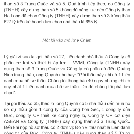
than số 3 Trung Quốc và số 5. Quá trình tiếp theo, do Công ty
(TNHH) xây dựng than số 5 không đủ năng lực nên Công ty than
Hạ Long đã chọn Công ty (TNHH) xây dựng than số 3 trúng thầu
627 tỷ trên kế hoạch lựa chọn nhà thầu là 695 tỷ.
Một lối vào mỏ Khe Chàm
Lý giải vì sao tại gói thầu số 27, Liên danh nhà thầu là Công ty cổ
phần cơ khí và thiết bị áp lực – VVMI, Công ty (TNHH) xây
dựng than số 3 Trung Quốc và Công ty cổ phần có điện Quảng
Ninh trúng thầu, ông Quỳnh cho hay: “Gói thầu này chỉ có 1 Liên
danh mua hồ sơ thầu. Chúng tôi thông báo 40 ngày nhưng chỉ có
duy nhất 1 Liên danh mua hồ sơ thầu. Do đó chúng tôi phải lựa
chọn”.
Tại gói thầu số 35, theo lời ông Quỳnh có 5 nhà thầu đến mua hồ
sơ dự thầu gồm 1 công ty của Cộng hòa Séc, 1 công ty của
Đức, công ty CP thiết kế công nghệ lò, Công ty CP cơ điện
ASEAN và Công ty (TNHH) xây dựng than số 3 Trung Quốc.
Đến khi nộp hồ sơ thầu có 2 đơn vị: Đơn vị thứ nhất là Liên danh
công ty của Đức, Công ty (TNHH) xây dựng than số 5 Trung