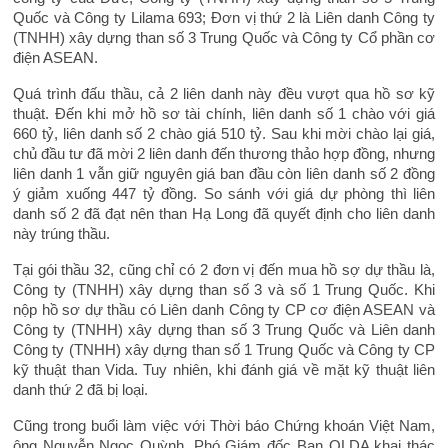
Quốc và Công ty Lilama 693; Đơn vị thứ 2 là Liên danh Công ty
(TNHH) xây dựng than số 3 Trung Quốc và Công ty Cổ phần cơ
điện ASEAN.
Quá trình đấu thầu, cả 2 liên danh này đều vượt qua hồ sơ kỹ
thuật. Đến khi mở hồ sơ tài chính, liên danh số 1 chào với giá
660 tỷ, liên danh số 2 chào giá 510 tỷ. Sau khi mời chào lại giá,
chủ đầu tư đã mời 2 liên danh đến thương thảo hợp đồng, nhưng
liên danh 1 vẫn giữ nguyên giá ban đầu còn liên danh số 2 đồng
ý giảm xuống 447 tỷ đồng. So sánh với giá dự phòng thì liên
danh số 2 đã đạt nên than Hạ Long đã quyết định cho liên danh
này trúng thầu.
Tại gói thầu 32, cũng chỉ có 2 đơn vị đến mua hồ sợ dự thầu là,
Công ty (TNHH) xây dựng than số 3 và số 1 Trung Quốc. Khi
nộp hồ sơ dự thầu có Liên danh Công ty CP cơ điện ASEAN và
Công ty (TNHH) xây dựng than số 3 Trung Quốc và Liên danh
Công ty (TNHH) xây dựng than số 1 Trung Quốc và Công ty CP
kỹ thuật than Vida. Tuy nhiên, khi đánh giá về mặt kỹ thuật liên
danh thứ 2 đã bị loại.
Cũng trong buổi làm việc với Thời báo Chứng khoán Việt Nam,
ông Nguyễn Ngọc Quỳnh, Phó Giám đốc Ban QLDA khai thác