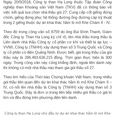
Ngày 20/9/2018, Công ty than Hạ Long thuộc Tập đoàn Công
nghiệp than Khoáng sản Việt Nam (TKV) đã có thông báo về
việc kết quả lựa chọn nhà thầu gói 27: Cung cấp cốt giếng đứng
chính, giếng đứng phụ; hệ thống đường ống đường cáp kỹ thuật
trong 2 giếng thuộc dự án khai thác hầm lò mỏ Khe Chàm II - IV.
Theo đó trong công văn số 8759 do ông Bùi Đình Thanh, Giám
đốc Công ty Than Hạ Long ký chỉ rõ, tên nhà thầu trúng thầu là
Liên danh nhà thầu Công ty cổ phần cơ khí và thiết bị áp lực –
VVMI, Công ty (TNHH) xây dựng than số 3 Trung Quốc và Công
ty cổ phần có điện Quảng Ninh. Được biết, giá trúng thầu của gói
thầu này là 286.483.636.215 đồng. Thời gian thực hiện là 300
ngày. Trong công văn này cũng khẳng định, ngoài liên danh này
thì không có một nhà thầu nào tham gia gói thầu số 27.
Theo tìm hiểu của Thời báo Chứng khoán Việt Nam, trong nhiều
gói thầu liên quan đến dự án khai thác hầm lò mỏ Khe Chàm II –
IV, có nổi lên nhà thầu là Công ty (TNHH) xây dựng than số 3
Trung Quốc. Đây là đơn vị trúng liên tiếp nhiều gói thầu có giá trị
lớn và đều đứng trên phương diện liên danh.
Công ty than Hạ Long chủ đầu tư dự án khai thác hầm lò mỏ Khe