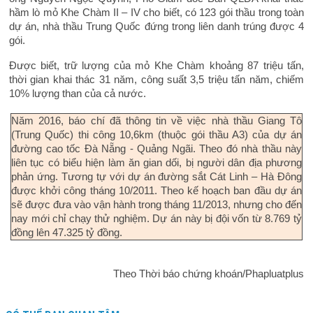
hầm lò mỏ Khe Chàm II – IV cho biết, có 123 gói thầu trong toàn
dự án, nhà thầu Trung Quốc đứng trong liên danh trúng được 4
gói.
Được biết, trữ lượng của mỏ Khe Chàm khoảng 87 triệu tấn,
thời gian khai thác 31 năm, công suất 3,5 triệu tấn năm, chiếm
10% lượng than của cả nước.
Năm 2016, báo chí đã thông tin về việc nhà thầu Giang Tô
(Trung Quốc) thi công 10,6km (thuộc gói thầu A3) của dự án
đường cao tốc Đà Nẵng - Quảng Ngãi. Theo đó nhà thầu này
liên tục có biểu hiện làm ăn gian dối, bị người dân địa phương
phản ứng. Tương tự với dự án đường sắt Cát Linh – Hà Đông
được khởi công tháng 10/2011. Theo kế hoạch ban đầu dự án
sẽ được đưa vào vận hành trong tháng 11/2013, nhưng cho đến
nay mới chỉ chạy thử nghiệm. Dự án này bị đội vốn từ 8.769 tỷ
đồng lên 47.325 tỷ đồng.
Theo Thời báo chứng khoán/Phapluatplus