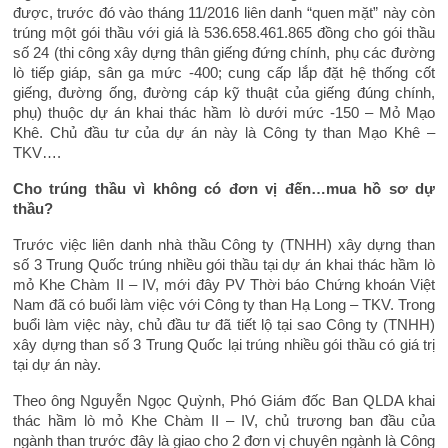
được, trước đó vào tháng 11/2016 liên danh “quen mặt” này còn
trúng một gói thầu với giá là 536.658.461.865 đồng cho gói thầu
số 24 (thi công xây dựng thân giếng đứng chính, phụ các đường
lò tiếp giáp, sân ga mức -400; cung cấp lắp đặt hệ thống cốt
giếng, đường ống, đường cáp kỹ thuật của giếng đúng chính,
phụ) thuộc dự án khai thác hầm lò dưới mức -150 – Mỏ Mạo
Khê. Chủ đầu tư của dự án này là Công ty than Mạo Khê –
TKV….
Cho trúng thầu vì không có đơn vị đến…mua hồ sơ dự
thầu?
Trước việc liên danh nhà thầu Công ty (TNHH) xây dựng than
số 3 Trung Quốc trúng nhiều gói thầu tại dự án khai thác hầm lò
mỏ Khe Chàm II – IV, mới đây PV Thời báo Chứng khoán Việt
Nam đã có buổi làm việc với Công ty than Hạ Long – TKV. Trong
buổi làm việc này, chủ đầu tư đã tiết lộ tại sao Công ty (TNHH)
xây dựng than số 3 Trung Quốc lại trúng nhiều gói thầu có giá trị
tại dự án này.
Theo ông Nguyễn Ngọc Quỳnh, Phó Giám đốc Ban QLDA khai
thác hầm lò mỏ Khe Chàm II – IV, chủ trương ban đầu của
ngành than trước đây là giao cho 2 đơn vị chuyên ngành là Công