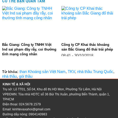
CÓ THỂ BẠN QUAN TÂM
Bắc Giang: Công ty TNHH Việt
Công ty CP Khai thác khoáng
Ind sai phạm đầy rẫy, coi thường
sản Bắc Giang đổ thải trái phép
tính mạng công nhân
08:41 - 30/10/2018
15:22 - 31/10/2018
than Khoáng sản Việt Nam
,
TKV
,
nhà thầu Trung Quốc
,
Từ khóa:
nhà thầu
,
gói thầu
KINH TẾ & XÃ HỘI
Trụ sở: Lô TT01, Số 04, Khu đô thị HD Mon, Phường Từ Liêm, Hà Nội
VPĐDMN: Tòa nhà HDTC số 36 Bùi Thị Xuân, phường Bến Thành, quận 1,
TPHCM
Điện thoại: 024.5678.1579
Email:
kinhtevaxahoi@gmail.com
Đường dây nóng: 0904140983