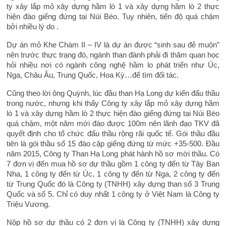
ty xây lắp mỏ xây dựng hầm lò 1 và xây dựng hầm lò 2 thực
hiện đào giếng đứng tại Núi Béo. Tuy nhiên, tiến độ quá chậm
bởi nhiều lý do .
Dự án mỏ Khe Chàm II – IV là dự án được “sinh sau đẻ muộn”
nên trước thực trạng đó, ngành than đành phải đi thăm quan học
hỏi nhiều nơi có ngành công nghệ hầm lo phát triển như Úc,
Nga, Châu Âu, Trung Quốc, Hoa Kỳ…để tìm đối tác.
Cũng theo lời ông Quỳnh, lúc đầu than Hạ Long dự kiến đấu thầu
trong nước, nhưng khi thấy Công ty xây lắp mỏ xây dựng hầm
lò 1 và xây dựng hầm lò 2 thực hiện đào giếng đứng tại Núi Béo
quá chậm, một năm mới đào được 100m nên lãnh đạo TKV đã
quyết định cho tổ chức đấu thầu rộng rãi quốc tế. Gói thầu đầu
tiên là gói thầu số 15 đào cặp giếng đứng từ mức +35-500. Đầu
năm 2015, Công ty Than Hạ Long phát hành hồ sơ mời thầu. Có
7 đơn vị đến mua hồ sơ dự thầu gồm 1 công ty đến từ Tây Ban
Nha, 1 công ty đến từ Úc, 1 công ty đến từ Nga, 2 công ty đến
từ Trung Quốc đó là Công ty (TNHH) xây dựng than số 3 Trung
Quốc và số 5. Chỉ có duy nhất 1 công ty ở Việt Nam là Công ty
Triệu Vương.
Nộp hồ sơ dự thầu có 2 đơn vị là Công ty (TNHH) xây dựng