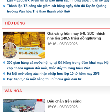
Lan – Ecopark: Niềm tin bị bào mòn sau những thỏa thuận ký quỹ
Thành lập Tổ công tác giám sát hằng ngày tiến độ Dự án Quảng
trường Văn hóa Thể thao thành phố Huế
TIÊU DÙNG
Giá vàng hôm nay 5-8: SJC nhích
nhẹ lên 140,5 triệu đồng/lượng
16:16 - 05/08/2026
300 gian hàng cả nước hội tụ tại Đà Nẵng trong đêm khai mạc Hội
chợ "Khơi nguồn đổi mới, thúc đẩy thương hiệu Việt
Hà Nội mở cổng xác nhận nhập học lớp 10 từ hôm nay 25/6
Bạc tiếp tục là mặt hàng thu hút của giới đầu tư
VĂN HÓA
Dấu chân trên sóng
15:06 - 06/08/2026