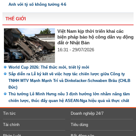
Anh với tỷ số không tưởng 4-6
THẾ GIỚI
Việt Nam kịp thời triển khai các
biện pháp bảo hộ công dân vụ động
đất ở Nhật Bản
16:31 - 29/07/2026
World Cup 2026: Thể thức mới, triết lý mới
Sắp diễn ra Lễ ký kết về việc hợp tác chiến lược giữa Công ty
TNHH MTV Mạnh Mạnh Trí và Dinkelacker-Schwaben Bräu (CHLB
Đức)
Thủ tướng Lê Minh Hưng nêu 3 định hướng lớn nhằm nâng tầm
chiến lược, thúc đẩy quan hệ ASEAN-Nga hiệu quả và thực chất
Tin tức
Doanh nghiệp 24/7
Tài chính
Tiêu dùng
Pháp Luật
Bất động sản