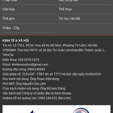
Văn hóa
Thể thao
Thế giới
Tin tức Hà Nội
Video - Clip
KINH TẾ & XÃ HỘI
Trụ sở: Lô TT01, Số 04, Khu đô thị HD Mon, Phường Từ Liêm, Hà Nội
VPĐDMN: Tòa nhà HDTC số 36 Bùi Thị Xuân, phường Bến Thành, quận 1,
TPHCM
Điện thoại: 024.5678.1579
Email:
kinhtevaxahoi@gmail.com
Đường dây nóng: 0904140983
Giấy phép số: 2161/GP - TTĐT do sở TTTT Hà Nội cấp ngày 01/06/2018
Phụ trách nội dung: Ông Phạm Việt Hùng
Phó BBT: Ông Nguyễn Gia Lâm
Chịu trách nhiệm nội dung: Ông Đỗ Anh Dũng
Vận hành bởi Công ty cổ phần đầu tư Đình Khang
Hotline hỗ trợ quảng cáo: 0365.184.631 (Ms.Linh)