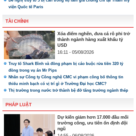
Đề nghị truy tố 3 bị can trong vụ làm giả chứng chỉ tại Thẩm mỹ
viện Quốc tế Paris
TÀI CHÍNH
Xóa điểm nghẽn, đưa cá rô phi trở
thành ngành hàng xuất khẩu tỷ
USD
16:11 - 05/08/2026
Truy tố Shark Bình và đồng phạm bị cáo buộc rửa tiền 320 tỷ
đồng trong vụ án Mr Pips
Nhân sự Công ty Công nghệ CMC vi phạm công bố thông tin
thiếu minh bạch có vị trí gì ở Trường Đại học CMC?
Thị trường trong nước trở thành bệ đỡ tăng trưởng ngành thép
PHÁP LUẬT
Dự kiến giảm hơn 17.000 đầu mối
trường công, ưu tiên ổn định đội
ngũ
14:55 - 06/08/2026