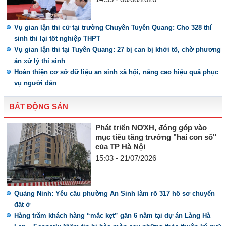
Vụ gian lận thi cử tại trường Chuyên Tuyên Quang: Cho 328 thí
sinh thi lại tốt nghiệp THPT
Vụ gian lận thi tại Tuyên Quang: 27 bị can bị khởi tố, chờ phương
án xử lý thí sinh
Hoàn thiện cơ sở dữ liệu an sinh xã hội, nâng cao hiệu quả phục
vụ người dân
BẤT ĐỘNG SẢN
Phát triển NƠXH, đóng góp vào
mục tiêu tăng trưởng "hai con số"
của TP Hà Nội
15:03 - 21/07/2026
Quảng Ninh: Yêu cầu phường An Sinh làm rõ 317 hồ sơ chuyển
đất ở
Hàng trăm khách hàng “mắc kẹt” gần 6 năm tại dự án Làng Hà