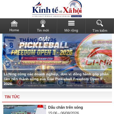
Home
Tin mới
Mở rộng
Tìm kiếm
u
Li-Ning cùng các doanh nghiệp, đơn vị đồng hành góp phần
làm nên thành công của Giải Pickleball Freedom Open II –
2026
TIN TỨC
Dấu chân trên sóng
15:06 - 06/08/2026