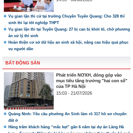
Vụ gian lận thi cử tại trường Chuyên Tuyên Quang: Cho 328 thí
sinh thi lại tốt nghiệp THPT
Vụ gian lận thi tại Tuyên Quang: 27 bị can bị khởi tố, chờ phương
án xử lý thí sinh
Hoàn thiện cơ sở dữ liệu an sinh xã hội, nâng cao hiệu quả phục
vụ người dân
BẤT ĐỘNG SẢN
Phát triển NƠXH, đóng góp vào
mục tiêu tăng trưởng "hai con số"
của TP Hà Nội
15:03 - 21/07/2026
Quảng Ninh: Yêu cầu phường An Sinh làm rõ 317 hồ sơ chuyển
đất ở
Hàng trăm khách hàng “mắc kẹt” gần 6 năm tại dự án Làng Hà