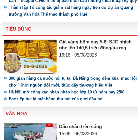
Lan – Ecopark: Niềm tin bị bào mòn sau những thỏa thuận ký quỹ
Thành lập Tổ công tác giám sát hằng ngày tiến độ Dự án Quảng
trường Văn hóa Thể thao thành phố Huế
TIÊU DÙNG
Giá vàng hôm nay 5-8: SJC nhích
nhẹ lên 140,5 triệu đồng/lượng
16:16 - 05/08/2026
300 gian hàng cả nước hội tụ tại Đà Nẵng trong đêm khai mạc Hội
chợ "Khơi nguồn đổi mới, thúc đẩy thương hiệu Việt
Hà Nội mở cổng xác nhận nhập học lớp 10 từ hôm nay 25/6
Bạc tiếp tục là mặt hàng thu hút của giới đầu tư
VĂN HÓA
Dấu chân trên sóng
15:06 - 06/08/2026