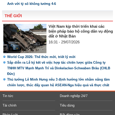
Anh với tỷ số không tưởng 4-6
THẾ GIỚI
Việt Nam kịp thời triển khai các
biện pháp bảo hộ công dân vụ động
đất ở Nhật Bản
16:31 - 29/07/2026
World Cup 2026: Thể thức mới, triết lý mới
Sắp diễn ra Lễ ký kết về việc hợp tác chiến lược giữa Công ty
TNHH MTV Mạnh Mạnh Trí và Dinkelacker-Schwaben Bräu (CHLB
Đức)
Thủ tướng Lê Minh Hưng nêu 3 định hướng lớn nhằm nâng tầm
chiến lược, thúc đẩy quan hệ ASEAN-Nga hiệu quả và thực chất
Tin tức
Doanh nghiệp 24/7
Tài chính
Tiêu dùng
Pháp Luật
Bất động sản