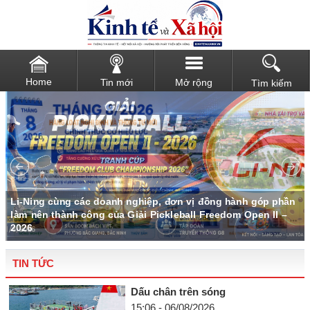
Home
Tin mới
Mở rộng
Tìm kiếm
u
Li-Ning cùng các doanh nghiệp, đơn vị đồng hành góp phần
làm nên thành công của Giải Pickleball Freedom Open II –
2026
TIN TỨC
Dấu chân trên sóng
15:06 - 06/08/2026