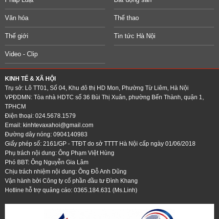
Văn hóa
Thể thao
Thế giới
Tin tức Hà Nội
Video - Clip
KINH TẾ & XÃ HỘI
Trụ sở: Lô TT01, Số 04, Khu đô thị HD Mon, Phường Từ Liêm, Hà Nội
VPĐDMN: Tòa nhà HDTC số 36 Bùi Thị Xuân, phường Bến Thành, quận 1,
TPHCM
Điện thoại: 024.5678.1579
Email:
kinhtevaxahoi@gmail.com
Đường dây nóng: 0904140983
Giấy phép số: 2161/GP - TTĐT do sở TTTT Hà Nội cấp ngày 01/06/2018
Phụ trách nội dung: Ông Phạm Việt Hùng
Phó BBT: Ông Nguyễn Gia Lâm
Chịu trách nhiệm nội dung: Ông Đỗ Anh Dũng
Vận hành bởi Công ty cổ phần đầu tư Đình Khang
Hotline hỗ trợ quảng cáo: 0365.184.631 (Ms.Linh)