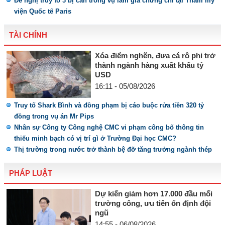
Đề nghị truy tố 3 bị can trong vụ làm giả chứng chỉ tại Thẩm mỹ
viện Quốc tế Paris
TÀI CHÍNH
Xóa điểm nghẽn, đưa cá rô phi trở
thành ngành hàng xuất khẩu tỷ
USD
16:11 - 05/08/2026
Truy tố Shark Bình và đồng phạm bị cáo buộc rửa tiền 320 tỷ
đồng trong vụ án Mr Pips
Nhân sự Công ty Công nghệ CMC vi phạm công bố thông tin
thiếu minh bạch có vị trí gì ở Trường Đại học CMC?
Thị trường trong nước trở thành bệ đỡ tăng trưởng ngành thép
PHÁP LUẬT
Dự kiến giảm hơn 17.000 đầu mối
trường công, ưu tiên ổn định đội
ngũ
14:55 - 06/08/2026