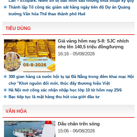
Lan – Ecopark: Niềm tin bị bào mòn sau những thỏa thuận ký quỹ
Thành lập Tổ công tác giám sát hằng ngày tiến độ Dự án Quảng
trường Văn hóa Thể thao thành phố Huế
TIÊU DÙNG
Giá vàng hôm nay 5-8: SJC nhích
nhẹ lên 140,5 triệu đồng/lượng
16:16 - 05/08/2026
300 gian hàng cả nước hội tụ tại Đà Nẵng trong đêm khai mạc Hội
chợ "Khơi nguồn đổi mới, thúc đẩy thương hiệu Việt
Hà Nội mở cổng xác nhận nhập học lớp 10 từ hôm nay 25/6
Bạc tiếp tục là mặt hàng thu hút của giới đầu tư
VĂN HÓA
Dấu chân trên sóng
15:06 - 06/08/2026