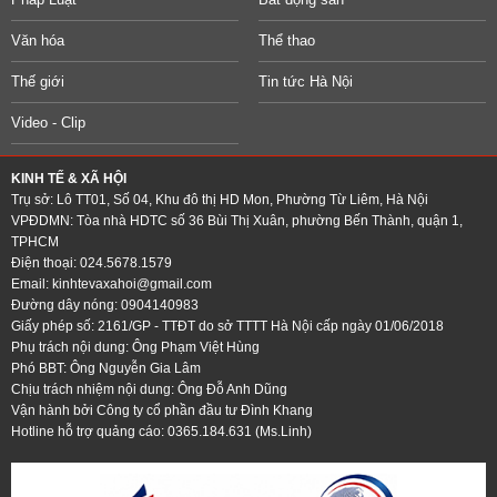
Văn hóa
Thể thao
Thế giới
Tin tức Hà Nội
Video - Clip
KINH TẾ & XÃ HỘI
Trụ sở: Lô TT01, Số 04, Khu đô thị HD Mon, Phường Từ Liêm, Hà Nội
VPĐDMN: Tòa nhà HDTC số 36 Bùi Thị Xuân, phường Bến Thành, quận 1,
TPHCM
Điện thoại: 024.5678.1579
Email:
kinhtevaxahoi@gmail.com
Đường dây nóng: 0904140983
Giấy phép số: 2161/GP - TTĐT do sở TTTT Hà Nội cấp ngày 01/06/2018
Phụ trách nội dung: Ông Phạm Việt Hùng
Phó BBT: Ông Nguyễn Gia Lâm
Chịu trách nhiệm nội dung: Ông Đỗ Anh Dũng
Vận hành bởi Công ty cổ phần đầu tư Đình Khang
Hotline hỗ trợ quảng cáo: 0365.184.631 (Ms.Linh)