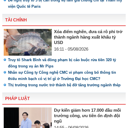
Đề nghị truy tố 3 bị can trong vụ làm giả chứng chỉ tại Thẩm mỹ
viện Quốc tế Paris
TÀI CHÍNH
Xóa điểm nghẽn, đưa cá rô phi trở
thành ngành hàng xuất khẩu tỷ
USD
16:11 - 05/08/2026
Truy tố Shark Bình và đồng phạm bị cáo buộc rửa tiền 320 tỷ
đồng trong vụ án Mr Pips
Nhân sự Công ty Công nghệ CMC vi phạm công bố thông tin
thiếu minh bạch có vị trí gì ở Trường Đại học CMC?
Thị trường trong nước trở thành bệ đỡ tăng trưởng ngành thép
PHÁP LUẬT
Dự kiến giảm hơn 17.000 đầu mối
trường công, ưu tiên ổn định đội
ngũ
14:55 - 06/08/2026