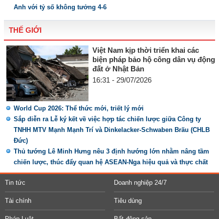
Anh với tỷ số không tưởng 4-6
THẾ GIỚI
Việt Nam kịp thời triển khai các
biện pháp bảo hộ công dân vụ động
đất ở Nhật Bản
16:31 - 29/07/2026
World Cup 2026: Thể thức mới, triết lý mới
Sắp diễn ra Lễ ký kết về việc hợp tác chiến lược giữa Công ty
TNHH MTV Mạnh Mạnh Trí và Dinkelacker-Schwaben Bräu (CHLB
Đức)
Thủ tướng Lê Minh Hưng nêu 3 định hướng lớn nhằm nâng tầm
chiến lược, thúc đẩy quan hệ ASEAN-Nga hiệu quả và thực chất
Tin tức
Doanh nghiệp 24/7
Tài chính
Tiêu dùng
Pháp Luật
Bất động sản