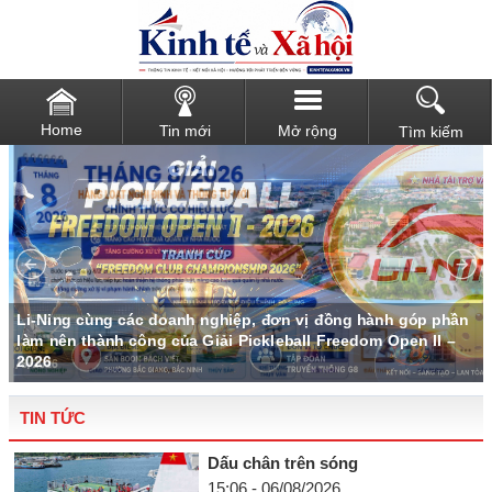
Home
Tin mới
Mở rộng
Tìm kiếm
u
Li-Ning cùng các doanh nghiệp, đơn vị đồng hành góp phần
làm nên thành công của Giải Pickleball Freedom Open II –
2026
TIN TỨC
Dấu chân trên sóng
15:06 - 06/08/2026