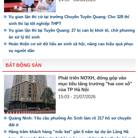
Vụ gian lận thi cử tại trường Chuyên Tuyên Quang: Cho 328 thí
sinh thi lại tốt nghiệp THPT
Vụ gian lận thi tại Tuyên Quang: 27 bị can bị khởi tố, chờ phương
án xử lý thí sinh
Hoàn thiện cơ sở dữ liệu an sinh xã hội, nâng cao hiệu quả phục
vụ người dân
BẤT ĐỘNG SẢN
Phát triển NƠXH, đóng góp vào
mục tiêu tăng trưởng "hai con số"
của TP Hà Nội
15:03 - 21/07/2026
Quảng Ninh: Yêu cầu phường An Sinh làm rõ 317 hồ sơ chuyển
đất ở
Hàng trăm khách hàng “mắc kẹt” gần 6 năm tại dự án Làng Hà