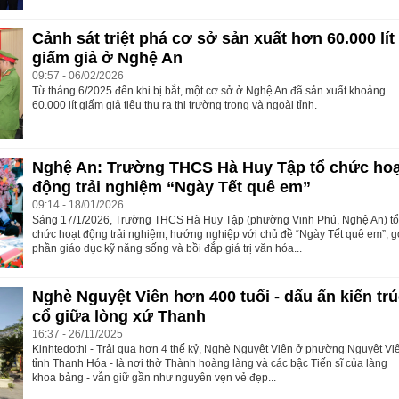
Cảnh sát triệt phá cơ sở sản xuất hơn 60.000 lít
giấm giả ở Nghệ An
09:57 - 06/02/2026
Từ tháng 6/2025 đến khi bị bắt, một cơ sở ở Nghệ An đã sản xuất khoảng
60.000 lít giấm giả tiêu thụ ra thị trường trong và ngoài tỉnh.
Nghệ An: Trường THCS Hà Huy Tập tổ chức hoạ
động trải nghiệm “Ngày Tết quê em”
09:14 - 18/01/2026
Sáng 17/1/2026, Trường THCS Hà Huy Tập (phường Vinh Phú, Nghệ An) t
chức hoạt động trải nghiệm, hướng nghiệp với chủ đề “Ngày Tết quê em”, 
phần giáo dục kỹ năng sống và bồi đắp giá trị văn hóa...
Nghè Nguyệt Viên hơn 400 tuổi - dấu ấn kiến tr
cổ giữa lòng xứ Thanh
16:37 - 26/11/2025
Kinhtedothi - Trải qua hơn 4 thế kỷ, Nghè Nguyệt Viên ở phường Nguyệt Vi
tỉnh Thanh Hóa - là nơi thờ Thành hoàng làng và các bậc Tiến sĩ của làng
khoa bảng - vẫn giữ gần như nguyên vẹn vẻ đẹp...