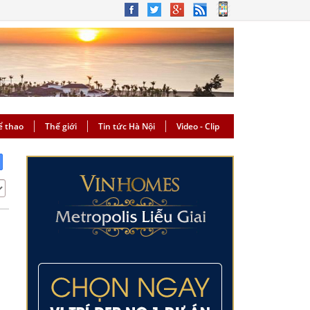
ể thao
Thế giới
Tin tức Hà Nội
Video - Clip
m