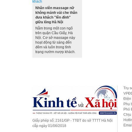
Nhân viên massage nữ
không mảnh vải che thân
đưa khách "lên đỉnh"
giữa lòng Hà Nội
Nằm trong một con ngõ
trên quận Cầu Giấy, Hà
Nội. Cơ sở massage này
hoạt động từ sáng đến
đêm và luôn trong tình
trạng nườm nượp khách.
Trang chủ
Tin tức
Doanh nghiệp 24/7
Tài
Trụ s
VPĐD
Điện 
Phụ 
Phó 
Chịu
Hotl
Giấy phép số: 2161/GP - TTĐT do sở TTTT Hà Nội
Emai
cấp ngày 01/06/2018