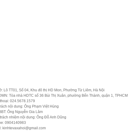
 chính
Tiêu dùng
Pháp Luật
Bất động sản
Văn hóa
Thể 
ở: Lô TT01, Số 04, Khu đô thị HD Mon, Phường Từ Liêm, Hà Nội
MN: Tòa nhà HDTC số 36 Bùi Thị Xuân, phường Bến Thành, quận 1, TPHCM
thoại: 024.5678.1579
trách nội dung: Ông Phạm Việt Hùng
BBT: Ông Nguyễn Gia Lâm
 trách nhiệm nội dung: Ông Đỗ Anh Dũng
ine: 0904140983
l:
kinhtevaxahoi@gmail.com