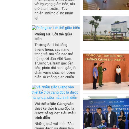
với hy vọng giảm béo, níu
giữ thanh xuân…Tuy
nhiên, những gì họ nhận
lại...
Phóng sự: Lời thề giữa
biển
Trường Sa! Hai tiếng
thiêng liêng, sâu nặng
trong trái tim của bao thế
hệ người dân Việt Nam.
Trường Sa! trạm gác tiền
tiêu, pháo đài canh gác, lá
chắn vững chắc từ hướng
biển; là không gian chiến...
Vải thiều Bắc Giang vào
thiết kế thời trang độc lạ
được hàng loạt siêu mẫu
trình diễn
Những quả vải thiều Bắc
Giang được sử dụng làm