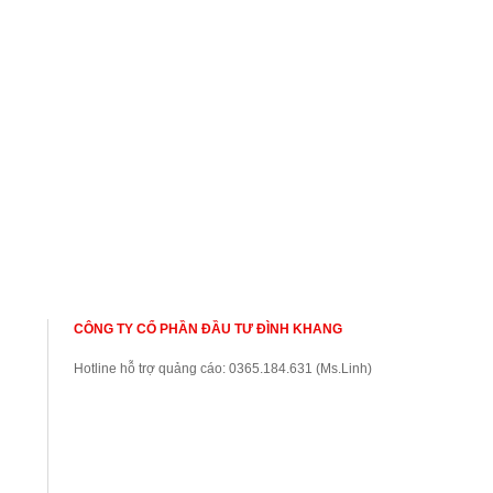
thao
Thế giới
Tin tức Hà Nội
Video - Clip
CÔNG TY CỔ PHẦN ĐẦU TƯ ĐÌNH KHANG
Hotline hỗ trợ quảng cáo: 0365.184.631 (Ms.Linh)