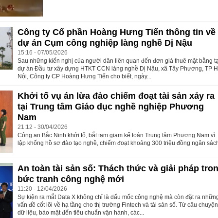
Công ty Cổ phần Hoàng Hưng Tiến thông tin về
dự án Cụm công nghiệp làng nghề Dị Nậu
15:16 - 07/05/2026
Sau những kiến nghị của người dân liên quan đến đơn giá thuê mặt bằng tạ
dự án Đầu tư xây dựng HTKT CCN làng nghề Dị Nậu, xã Tây Phương, TP 
Nội, Công ty CP Hoàng Hưng Tiến cho biết, ngày...
Khởi tố vụ án lừa đảo chiếm đoạt tài sản xảy ra
tại Trung tâm Giáo dục nghề nghiệp Phương
Nam
21:12 - 30/04/2026
Công an Bắc Ninh khởi tố, bắt tạm giam kế toán Trung tâm Phương Nam vì
lập khống hồ sơ đào tạo nghề, chiếm đoạt khoảng 300 triệu đồng ngân sác
An toàn tài sản số: Thách thức và giải pháp tro
bức tranh công nghệ mới
11:20 - 12/04/2026
Sự kiện ra mắt Data X không chỉ là dấu mốc công nghệ mà còn đặt ra nhữn
vấn đề cốt lõi về hạ tầng cho thị trường Fintech và tài sản số. Từ câu chuyệ
dữ liệu, bảo mật đến tiêu chuẩn vận hành, các...