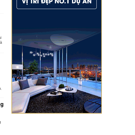
i
Hà
h.
ng
g
n