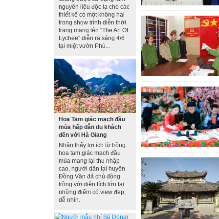
nguyên liệu độc lạ cho các
thiết kế có một không hai
trong show trình diễn thời
trang mang tên "The Art Of
Lychee" diễn ra sáng 4/6
tại miệt vườn Phù...
Hoa Tam giác mạch đầu
mùa hấp dẫn du khách
đến với Hà Giang
Nhận thấy lợi ích từ trồng
hoa tam giác mạch đầu
mùa mang lại thu nhập
cao, người dân tại huyện
Đồng Văn đã chủ động
trồng với diện tích lớn tại
những điểm có view đẹp,
dễ nhìn.