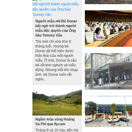
Người mẫu nhí Bé Donar
bất ngờ trở thành người
mẫu độc quyền của Ông
bầu Tommy Văn
"Dù mới chỉ vừa tròn 8
tháng tuổi, nhưng bé
Donar đã thể hiện được
thần thái của một người
mẫu. Ở nhà, Donar là cậu
bé rất tinh nghịch và hiếu
động. Nhưng mỗi khi chụp
ảnh, bé Donar luôn rất
nghe...
Ngắm mùa vàng Hoàng
Su Phì qua flycam
Tháng 9 và 10 này, đến Hà