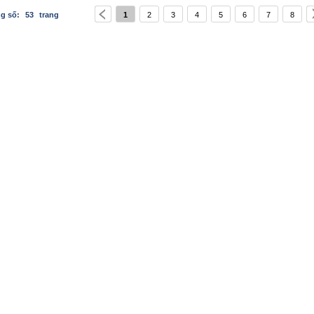
ng số:
53
trang
1
2
3
4
5
6
7
8