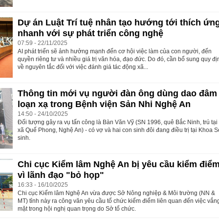
Dự án Luật Trí tuệ nhân tạo hướng tới thích ứn
nhanh với sự phát triển công nghệ
07:59 - 22/11/2025
AI phát triển sẽ ảnh hưởng mạnh đến cơ hội việc làm của con người, đến
quyền riêng tư và nhiều giá trị văn hóa, đạo đức. Do đó, cần bổ sung quy đị
về nguyên tắc đối với việc đánh giá tác động xã...
Thông tin mới vụ người đàn ông dùng dao đâm
loạn xạ trong Bệnh viện Sản Nhi Nghệ An
14:50 - 24/10/2025
Đối tượng gây ra vụ tấn công là Bàn Văn Vỹ (SN 1996, quê Bắc Ninh, trú tại
xã Quế Phong, Nghệ An) - có vợ và hai con sinh đôi đang điều trị tại Khoa 
sinh.
Chi cục Kiểm lâm Nghệ An bị yêu cầu kiểm điể
vì lãnh đạo "bỏ họp"
16:33 - 16/10/2025
Chi cục Kiểm lâm Nghệ An vừa được Sở Nông nghiệp & Môi trường (NN &
MT) tỉnh này ra công văn yêu cầu tổ chức kiểm điểm liên quan đến việc vắn
mặt trong hội nghị quan trọng do Sở tổ chức.