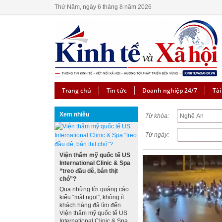
Thứ Năm, ngày 6 tháng 8 năm 2026
Trang chủ
Tin tức
Doanh nghiệp 24/7
Tài
Xem nhiều
Từ khóa:
Từ ngày:
Viện thẩm mỹ quốc tế US
International Clinic & Spa
“treo đầu dê, bán thịt
chó”?
Qua những lời quảng cáo
kiểu “mật ngọt”, không ít
khách hàng đã tìm đến
Viện thẩm mỹ quốc tế US
International Clinic & Spa