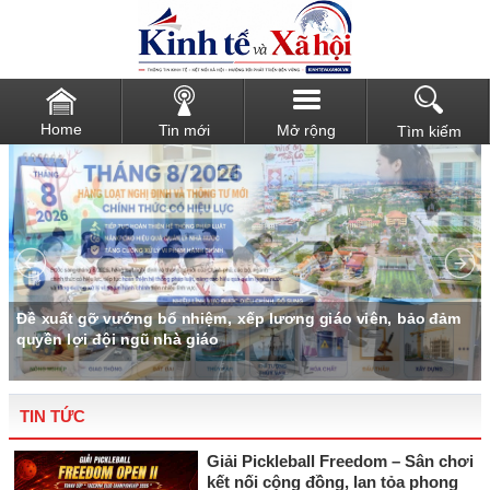
Home
Tin mới
Mở rộng
Tìm kiếm
Đề xuất gỡ vướng bổ nhiệm, xếp lương giáo viên, bảo đảm
quyền lợi đội ngũ nhà giáo
TIN TỨC
Giải Pickleball Freedom – Sân chơi
kết nối cộng đồng, lan tỏa phong