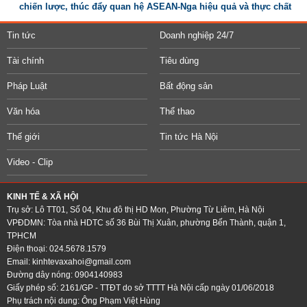
chiến lược, thúc đẩy quan hệ ASEAN-Nga hiệu quả và thực chất
Tin tức
Doanh nghiệp 24/7
Tài chính
Tiêu dùng
Pháp Luật
Bất động sản
Văn hóa
Thể thao
Thế giới
Tin tức Hà Nội
Video - Clip
KINH TẾ & XÃ HỘI
Trụ sở: Lô TT01, Số 04, Khu đô thị HD Mon, Phường Từ Liêm, Hà Nội
VPĐDMN: Tòa nhà HDTC số 36 Bùi Thị Xuân, phường Bến Thành, quận 1,
TPHCM
Điện thoại: 024.5678.1579
Email:
kinhtevaxahoi@gmail.com
Đường dây nóng: 0904140983
Giấy phép số: 2161/GP - TTĐT do sở TTTT Hà Nội cấp ngày 01/06/2018
Phụ trách nội dung: Ông Phạm Việt Hùng