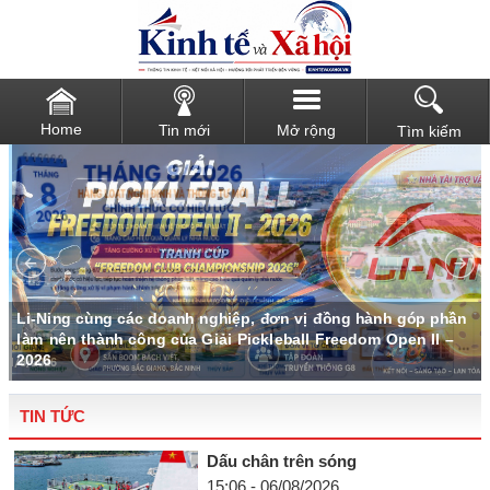
Home
Tin mới
Mở rộng
Tìm kiếm
u
Li-Ning cùng các doanh nghiệp, đơn vị đồng hành góp phần
làm nên thành công của Giải Pickleball Freedom Open II –
2026
TIN TỨC
Dấu chân trên sóng
15:06 - 06/08/2026