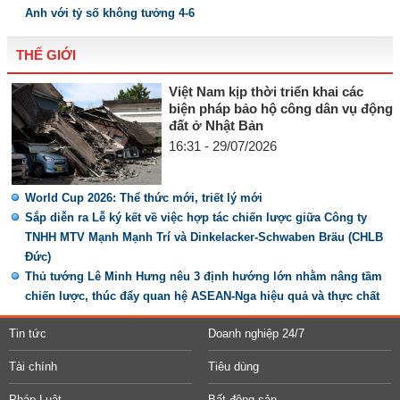
Anh với tỷ số không tưởng 4-6
THẾ GIỚI
Việt Nam kịp thời triển khai các
biện pháp bảo hộ công dân vụ động
đất ở Nhật Bản
16:31 - 29/07/2026
World Cup 2026: Thể thức mới, triết lý mới
Sắp diễn ra Lễ ký kết về việc hợp tác chiến lược giữa Công ty
TNHH MTV Mạnh Mạnh Trí và Dinkelacker-Schwaben Bräu (CHLB
Đức)
Thủ tướng Lê Minh Hưng nêu 3 định hướng lớn nhằm nâng tầm
chiến lược, thúc đẩy quan hệ ASEAN-Nga hiệu quả và thực chất
Tin tức
Doanh nghiệp 24/7
Tài chính
Tiêu dùng
Pháp Luật
Bất động sản