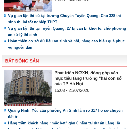
Vụ gian lận thi cử tại trường Chuyên Tuyên Quang: Cho 328 thí
sinh thi lại tốt nghiệp THPT
Vụ gian lận thi tại Tuyên Quang: 27 bị can bị khởi tố, chờ phương
án xử lý thí sinh
Hoàn thiện cơ sở dữ liệu an sinh xã hội, nâng cao hiệu quả phục
vụ người dân
BẤT ĐỘNG SẢN
Phát triển NƠXH, đóng góp vào
mục tiêu tăng trưởng "hai con số"
của TP Hà Nội
15:03 - 21/07/2026
Quảng Ninh: Yêu cầu phường An Sinh làm rõ 317 hồ sơ chuyển
đất ở
Hàng trăm khách hàng “mắc kẹt” gần 6 năm tại dự án Làng Hà