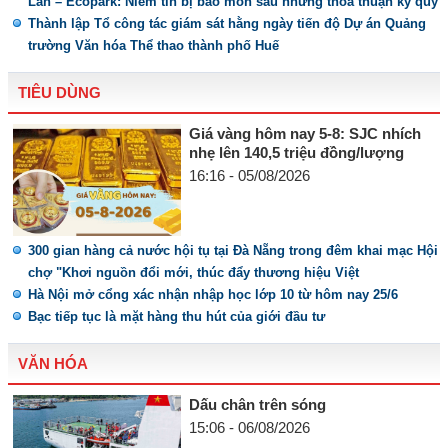
Lan – Ecopark: Niềm tin bị bào mòn sau những thỏa thuận ký quỹ
Thành lập Tổ công tác giám sát hằng ngày tiến độ Dự án Quảng
trường Văn hóa Thể thao thành phố Huế
TIÊU DÙNG
Giá vàng hôm nay 5-8: SJC nhích
nhẹ lên 140,5 triệu đồng/lượng
16:16 - 05/08/2026
300 gian hàng cả nước hội tụ tại Đà Nẵng trong đêm khai mạc Hội
chợ "Khơi nguồn đổi mới, thúc đẩy thương hiệu Việt
Hà Nội mở cổng xác nhận nhập học lớp 10 từ hôm nay 25/6
Bạc tiếp tục là mặt hàng thu hút của giới đầu tư
VĂN HÓA
Dấu chân trên sóng
15:06 - 06/08/2026