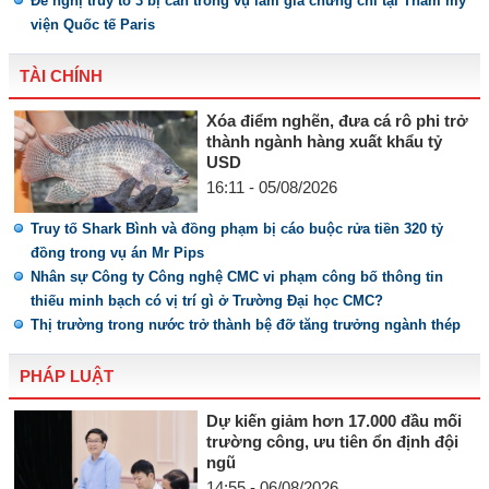
Đề nghị truy tố 3 bị can trong vụ làm giả chứng chỉ tại Thẩm mỹ
viện Quốc tế Paris
TÀI CHÍNH
Xóa điểm nghẽn, đưa cá rô phi trở
thành ngành hàng xuất khẩu tỷ
USD
16:11 - 05/08/2026
Truy tố Shark Bình và đồng phạm bị cáo buộc rửa tiền 320 tỷ
đồng trong vụ án Mr Pips
Nhân sự Công ty Công nghệ CMC vi phạm công bố thông tin
thiếu minh bạch có vị trí gì ở Trường Đại học CMC?
Thị trường trong nước trở thành bệ đỡ tăng trưởng ngành thép
PHÁP LUẬT
Dự kiến giảm hơn 17.000 đầu mối
trường công, ưu tiên ổn định đội
ngũ
14:55 - 06/08/2026