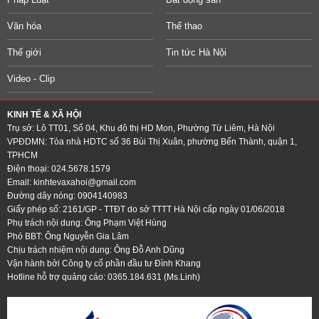
Văn hóa
Thể thao
Thế giới
Tin tức Hà Nội
Video - Clip
KINH TẾ & XÃ HỘI
Trụ sở: Lô TT01, Số 04, Khu đô thị HD Mon, Phường Từ Liêm, Hà Nội
VPĐDMN: Tòa nhà HDTC số 36 Bùi Thị Xuân, phường Bến Thành, quận 1,
TPHCM
Điện thoại: 024.5678.1579
Email:
kinhtevaxahoi@gmail.com
Đường dây nóng: 0904140983
Giấy phép số: 2161/GP - TTĐT do sở TTTT Hà Nội cấp ngày 01/06/2018
Phụ trách nội dung: Ông Phạm Việt Hùng
Phó BBT: Ông Nguyễn Gia Lâm
Chịu trách nhiệm nội dung: Ông Đỗ Anh Dũng
Vận hành bởi Công ty cổ phần đầu tư Đình Khang
Hotline hỗ trợ quảng cáo: 0365.184.631 (Ms.Linh)