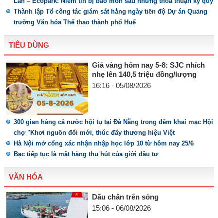
Lan – Ecopark: Niềm tin bị bào mòn sau những thỏa thuận ký quỹ
Thành lập Tổ công tác giám sát hằng ngày tiến độ Dự án Quảng
trường Văn hóa Thể thao thành phố Huế
TIÊU DÙNG
Giá vàng hôm nay 5-8: SJC nhích
nhẹ lên 140,5 triệu đồng/lượng
16:16 - 05/08/2026
300 gian hàng cả nước hội tụ tại Đà Nẵng trong đêm khai mạc Hội
chợ "Khơi nguồn đổi mới, thúc đẩy thương hiệu Việt
Hà Nội mở cổng xác nhận nhập học lớp 10 từ hôm nay 25/6
Bạc tiếp tục là mặt hàng thu hút của giới đầu tư
VĂN HÓA
Dấu chân trên sóng
15:06 - 06/08/2026