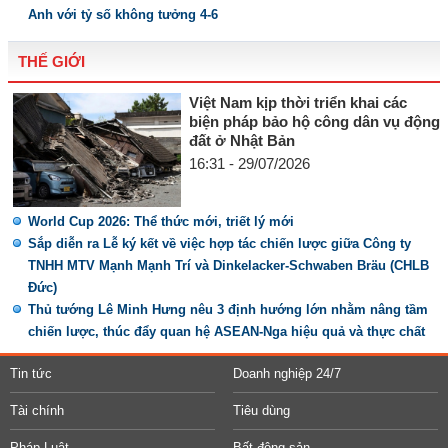
Anh với tỷ số không tưởng 4-6
THẾ GIỚI
Việt Nam kịp thời triển khai các
biện pháp bảo hộ công dân vụ động
đất ở Nhật Bản
16:31 - 29/07/2026
World Cup 2026: Thể thức mới, triết lý mới
Sắp diễn ra Lễ ký kết về việc hợp tác chiến lược giữa Công ty
TNHH MTV Mạnh Mạnh Trí và Dinkelacker-Schwaben Bräu (CHLB
Đức)
Thủ tướng Lê Minh Hưng nêu 3 định hướng lớn nhằm nâng tầm
chiến lược, thúc đẩy quan hệ ASEAN-Nga hiệu quả và thực chất
Tin tức
Doanh nghiệp 24/7
Tài chính
Tiêu dùng
Pháp Luật
Bất động sản