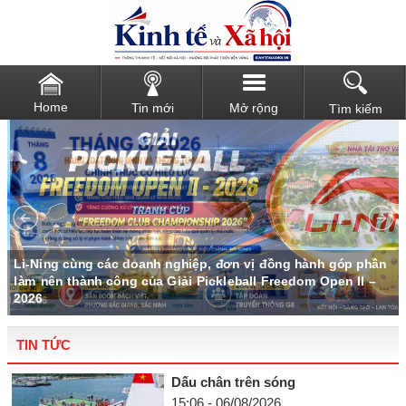
Home
Tin mới
Mở rộng
Tìm kiếm
u
Li-Ning cùng các doanh nghiệp, đơn vị đồng hành góp phần
làm nên thành công của Giải Pickleball Freedom Open II –
2026
TIN TỨC
Dấu chân trên sóng
15:06 - 06/08/2026