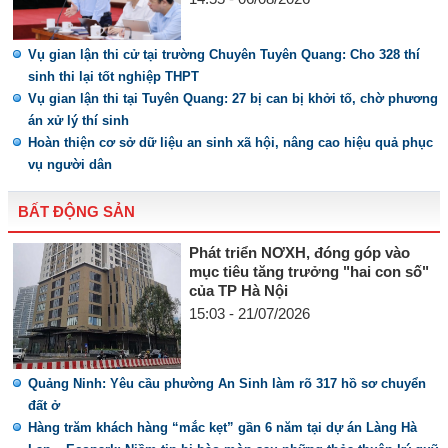
Vụ gian lận thi cử tại trường Chuyên Tuyên Quang: Cho 328 thí
sinh thi lại tốt nghiệp THPT
Vụ gian lận thi tại Tuyên Quang: 27 bị can bị khởi tố, chờ phương
án xử lý thí sinh
Hoàn thiện cơ sở dữ liệu an sinh xã hội, nâng cao hiệu quả phục
vụ người dân
BẤT ĐỘNG SẢN
Phát triển NƠXH, đóng góp vào
mục tiêu tăng trưởng "hai con số"
của TP Hà Nội
15:03 - 21/07/2026
Quảng Ninh: Yêu cầu phường An Sinh làm rõ 317 hồ sơ chuyển
đất ở
Hàng trăm khách hàng “mắc kẹt” gần 6 năm tại dự án Làng Hà