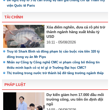
Đề nghị truy tố 3 bị can trong vụ làm giả chứng chỉ tại Thẩm mỹ
viện Quốc tế Paris
TÀI CHÍNH
Xóa điểm nghẽn, đưa cá rô phi trở
thành ngành hàng xuất khẩu tỷ
USD
16:11 - 05/08/2026
Truy tố Shark Bình và đồng phạm bị cáo buộc rửa tiền 320 tỷ
đồng trong vụ án Mr Pips
Nhân sự Công ty Công nghệ CMC vi phạm công bố thông tin
thiếu minh bạch có vị trí gì ở Trường Đại học CMC?
Thị trường trong nước trở thành bệ đỡ tăng trưởng ngành thép
PHÁP LUẬT
Dự kiến giảm hơn 17.000 đầu mối
trường công, ưu tiên ổn định đội
ngũ
14:55 - 06/08/2026