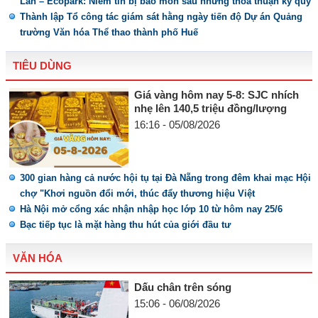
Lan – Ecopark: Niềm tin bị bào mòn sau những thỏa thuận ký quỹ
Thành lập Tổ công tác giám sát hằng ngày tiến độ Dự án Quảng
trường Văn hóa Thể thao thành phố Huế
TIÊU DÙNG
Giá vàng hôm nay 5-8: SJC nhích
nhẹ lên 140,5 triệu đồng/lượng
16:16 - 05/08/2026
300 gian hàng cả nước hội tụ tại Đà Nẵng trong đêm khai mạc Hội
chợ "Khơi nguồn đổi mới, thúc đẩy thương hiệu Việt
Hà Nội mở cổng xác nhận nhập học lớp 10 từ hôm nay 25/6
Bạc tiếp tục là mặt hàng thu hút của giới đầu tư
VĂN HÓA
Dấu chân trên sóng
15:06 - 06/08/2026