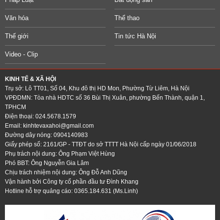
Văn hóa
Thể thao
Thế giới
Tin tức Hà Nội
Video - Clip
KINH TẾ & XÃ HỘI
Trụ sở: Lô TT01, Số 04, Khu đô thị HD Mon, Phường Từ Liêm, Hà Nội
VPĐDMN: Tòa nhà HDTC số 36 Bùi Thị Xuân, phường Bến Thành, quận 1,
TPHCM
Điện thoại: 024.5678.1579
Email:
kinhtevaxahoi@gmail.com
Đường dây nóng: 0904140983
Giấy phép số: 2161/GP - TTĐT do sở TTTT Hà Nội cấp ngày 01/06/2018
Phụ trách nội dung: Ông Phạm Việt Hùng
Phó BBT: Ông Nguyễn Gia Lâm
Chịu trách nhiệm nội dung: Ông Đỗ Anh Dũng
Vận hành bởi Công ty cổ phần đầu tư Đình Khang
Hotline hỗ trợ quảng cáo: 0365.184.631 (Ms.Linh)