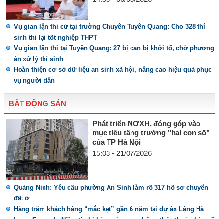
Vụ gian lận thi cử tại trường Chuyên Tuyên Quang: Cho 328 thí
sinh thi lại tốt nghiệp THPT
Vụ gian lận thi tại Tuyên Quang: 27 bị can bị khởi tố, chờ phương
án xử lý thí sinh
Hoàn thiện cơ sở dữ liệu an sinh xã hội, nâng cao hiệu quả phục
vụ người dân
BẤT ĐỘNG SẢN
Phát triển NƠXH, đóng góp vào
mục tiêu tăng trưởng "hai con số"
của TP Hà Nội
15:03 - 21/07/2026
Quảng Ninh: Yêu cầu phường An Sinh làm rõ 317 hồ sơ chuyển
đất ở
Hàng trăm khách hàng “mắc kẹt” gần 6 năm tại dự án Làng Hà