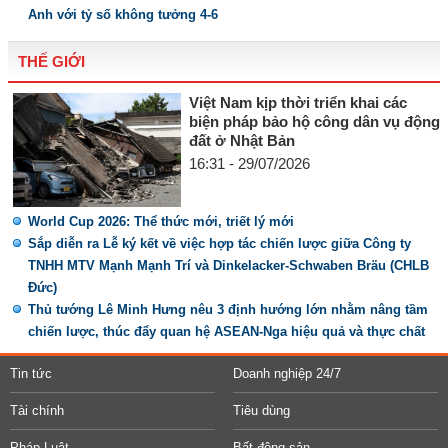
Anh với tỷ số không tưởng 4-6
THẾ GIỚI
Việt Nam kịp thời triển khai các
biện pháp bảo hộ công dân vụ động
đất ở Nhật Bản
16:31 - 29/07/2026
World Cup 2026: Thể thức mới, triết lý mới
Sắp diễn ra Lễ ký kết về việc hợp tác chiến lược giữa Công ty
TNHH MTV Mạnh Mạnh Trí và Dinkelacker-Schwaben Bräu (CHLB
Đức)
Thủ tướng Lê Minh Hưng nêu 3 định hướng lớn nhằm nâng tầm
chiến lược, thúc đẩy quan hệ ASEAN-Nga hiệu quả và thực chất
Tin tức
Doanh nghiệp 24/7
Tài chính
Tiêu dùng
Pháp Luật
Bất động sản