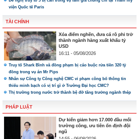
Đề nghị truy tố 3 bị can trong vụ làm giả chứng chỉ tại Thẩm mỹ
viện Quốc tế Paris
TÀI CHÍNH
Xóa điểm nghẽn, đưa cá rô phi trở
thành ngành hàng xuất khẩu tỷ
USD
16:11 - 05/08/2026
Truy tố Shark Bình và đồng phạm bị cáo buộc rửa tiền 320 tỷ
đồng trong vụ án Mr Pips
Nhân sự Công ty Công nghệ CMC vi phạm công bố thông tin
thiếu minh bạch có vị trí gì ở Trường Đại học CMC?
Thị trường trong nước trở thành bệ đỡ tăng trưởng ngành thép
PHÁP LUẬT
Dự kiến giảm hơn 17.000 đầu mối
trường công, ưu tiên ổn định đội
ngũ
14:55 - 06/08/2026