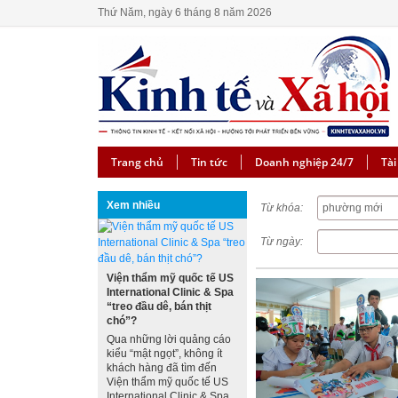
Thứ Năm, ngày 6 tháng 8 năm 2026
Trang chủ
Tin tức
Doanh nghiệp 24/7
Tài
Xem nhiều
Từ khóa:
Từ ngày:
Viện thẩm mỹ quốc tế US
International Clinic & Spa
“treo đầu dê, bán thịt
chó”?
Qua những lời quảng cáo
kiểu “mật ngọt”, không ít
khách hàng đã tìm đến
Viện thẩm mỹ quốc tế US
International Clinic & Spa