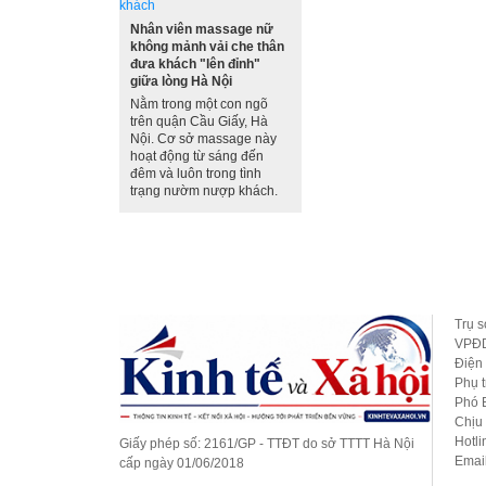
Nhân viên massage nữ
không mảnh vải che thân
đưa khách "lên đỉnh"
giữa lòng Hà Nội
Nằm trong một con ngõ
trên quận Cầu Giấy, Hà
Nội. Cơ sở massage này
hoạt động từ sáng đến
đêm và luôn trong tình
trạng nườm nượp khách.
Trang chủ
Tin tức
Doanh nghiệp 24/7
Tài
Trụ s
VPĐD
Điện 
Phụ 
Phó 
Chịu
Hotl
Giấy phép số: 2161/GP - TTĐT do sở TTTT Hà Nội
Emai
cấp ngày 01/06/2018