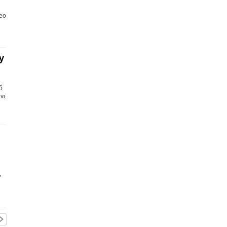
heo
y
ố
vị
,