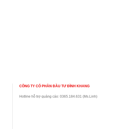
thao
Thế giới
Tin tức Hà Nội
Video - Clip
CÔNG TY CỔ PHẦN ĐẦU TƯ ĐÌNH KHANG
Hotline hỗ trợ quảng cáo: 0365.184.631 (Ms.Linh)