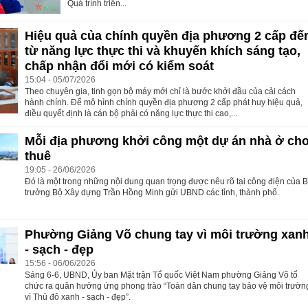
Quá trình triển...
Hiệu quả của chính quyền địa phương 2 cấp đế
từ năng lực thực thi và khuyến khích sáng tạo,
chấp nhận đổi mới có kiểm soát
15:04 - 05/07/2026
Theo chuyên gia, tinh gọn bộ máy mới chỉ là bước khởi đầu của cải cách
hành chính. Để mô hình chính quyền địa phương 2 cấp phát huy hiệu quả,
điều quyết định là cán bộ phải có năng lực thực thi cao,...
Mỗi địa phương khởi công một dự án nhà ở ch
thuê
19:05 - 26/06/2026
Đó là một trong những nội dung quan trọng được nêu rõ tại công điện của 
trưởng Bộ Xây dựng Trần Hồng Minh gửi UBND các tỉnh, thành phố.
Phường Giảng Võ chung tay vì môi trường xan
- sạch - đẹp
15:56 - 06/06/2026
Sáng 6-6, UBND, Ủy ban Mặt trận Tổ quốc Việt Nam phường Giảng Võ tổ
chức ra quân hưởng ứng phong trào “Toàn dân chung tay bảo vệ môi trườn
vì Thủ đô xanh - sạch - đẹp”.