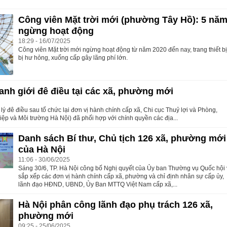
Công viên Mặt trời mới (phường Tây Hồ): 5 nă
ngừng hoạt động
18:29 - 16/07/2025
Công viên Mặt trời mới ngừng hoạt động từ năm 2020 đến nay, trang thiết b
bị hư hỏng, xuống cấp gây lãng phí lớn.
anh giới đê điều tại các xã, phường mới
ý đê điều sau tổ chức lại đơn vị hành chính cấp xã, Chi cục Thuỷ lợi và Phòng,
iệp và Môi trường Hà Nội) đã phối hợp với chính quyền các địa...
Danh sách Bí thư, Chủ tịch 126 xã, phường mới
của Hà Nội
11:06 - 30/06/2025
Sáng 30/6, TP. Hà Nội công bố Nghị quyết của Ủy ban Thường vụ Quốc hội
sắp xếp các đơn vị hành chính cấp xã, phường và chỉ định nhân sự cấp ủy,
lãnh đạo HĐND, UBND, Ủy Ban MTTQ Việt Nam cấp xã,...
Hà Nội phân công lãnh đạo phụ trách 126 xã,
phường mới
09:25 - 25/06/2025