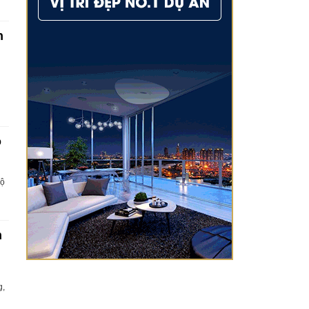
n
o
Bộ
h
g,