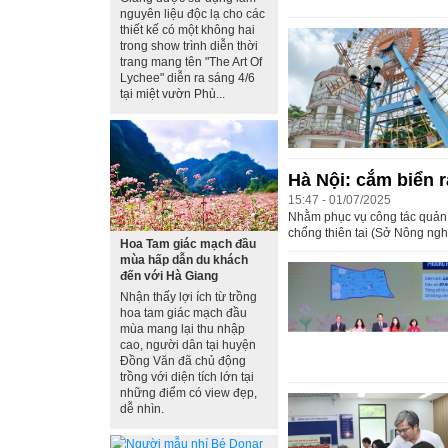
nguyên liệu độc lạ cho các
thiết kế có một không hai
trong show trình diễn thời
trang mang tên "The Art Of
Lychee" diễn ra sáng 4/6
tại miệt vườn Phù...
Hà Nội: cắm biển r
15:47 - 01/07/2025
Nhằm phục vụ công tác quản l
chống thiên tai (Sở Nông ngh
Hoa Tam giác mạch đầu
mùa hấp dẫn du khách
đến với Hà Giang
Nhận thấy lợi ích từ trồng
hoa tam giác mạch đầu
mùa mang lại thu nhập
cao, người dân tại huyện
Đồng Văn đã chủ động
trồng với diện tích lớn tại
những điểm có view đẹp,
dễ nhìn.