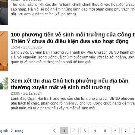
Thời gian sắp tới khi các đơn vị hành chính chính thức đi vào hoạt động sau
sáp nhập, Hà Nội sẽ bổ nhiệm những lãnh đạo mới phân công phụ trách, t
dõi 126 đơn vị hành chính (xã, phường).
100 phương tiện vệ sinh môi trường của Công t
Thiên Ý chưa đủ điều kiện đưa vào hoạt động
15:54 - 23/05/2025
Sáng 23-5, Ủy viên Ban Thường vụ Thành ủy, Phó Chủ tịch UBND thành ph
Hà Nội Nguyễn Trọng Đông đã chủ trì cuộc làm việc với các sở, ngành, đơn 
quản lý vệ sinh môi trường thành phố để bàn giải...
Xem xét thi đua Chủ tịch phường nếu địa bàn
thường xuyên mất vệ sinh môi trường
23:05 - 28/12/2024
Lãnh đạo Quận Hai Bà Trưng yêu cầu chủ tịch, phó chủ tịch UBND phường
phụ trách tổ chức, phân công rõ nhiệm vụ cho lực lượng chức năng kiểm tra
phát hiện, xử lý vi phạm; nếu xảy ra mất vệ sinh môi...
ng số:
7
trang
1
2
3
4
5
6
7