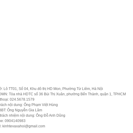
 chính
Tiêu dùng
Pháp Luật
Bất động sản
Văn hóa
Thể 
ở: Lô TT01, Số 04, Khu đô thị HD Mon, Phường Từ Liêm, Hà Nội
MN: Tòa nhà HDTC số 36 Bùi Thị Xuân, phường Bến Thành, quận 1, TPHCM
thoại: 024.5678.1579
trách nội dung: Ông Phạm Việt Hùng
BBT: Ông Nguyễn Gia Lâm
 trách nhiệm nội dung: Ông Đỗ Anh Dũng
ine: 0904140983
l:
kinhtevaxahoi@gmail.com