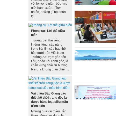
với hy vọng giảm béo, níu
giữ thanh xuân…Tuy
nhiên, những gì họ nhận
lại...
Phóng sự: Lời thề giữa
biển
Trường Sa! Hai tiếng
thiêng liêng, sâu nặng
trong trái tim của bao thế
hệ người dân Việt Nam.
Trường Sa! trạm gác tiền
tiêu, pháo đài canh gác, lá
chắn vững chắc từ hướng
biển; là không gian chiến...
Vải thiều Bắc Giang vào
thiết kế thời trang độc lạ
được hàng loạt siêu mẫu
trình diễn
Những quả vải thiều Bắc
Giang được sử dụng làm