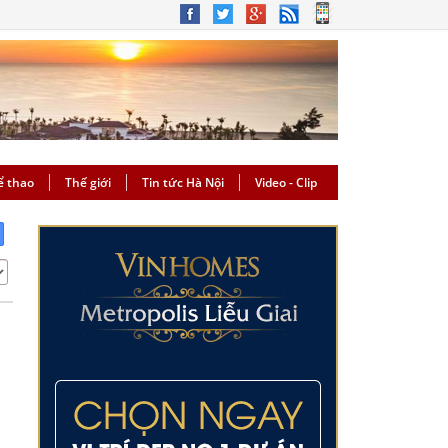
ể thao
Thế giới
Tin tức Hà Nội
Video - Clip
g