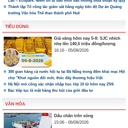
Lan – Ecopark: Niềm tin bị bào mòn sau những thỏa thuận ký quỹ
Thành lập Tổ công tác giám sát hằng ngày tiến độ Dự án Quảng
trường Văn hóa Thể thao thành phố Huế
TIÊU DÙNG
Giá vàng hôm nay 5-8: SJC nhích
nhẹ lên 140,5 triệu đồng/lượng
16:16 - 05/08/2026
300 gian hàng cả nước hội tụ tại Đà Nẵng trong đêm khai mạc Hội
chợ "Khơi nguồn đổi mới, thúc đẩy thương hiệu Việt
Hà Nội mở cổng xác nhận nhập học lớp 10 từ hôm nay 25/6
Bạc tiếp tục là mặt hàng thu hút của giới đầu tư
VĂN HÓA
Dấu chân trên sóng
15:06 - 06/08/2026