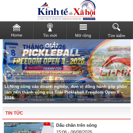
Home
Tin mới
Mở rộng
Tìm kiếm
u
Li-Ning cùng các doanh nghiệp, đơn vị đồng hành góp phần
làm nên thành công của Giải Pickleball Freedom Open II –
2026
TIN TỨC
Dấu chân trên sóng
15:06 - 06/08/2026