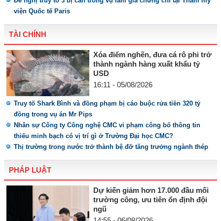
Đề nghị truy tố 3 bị can trong vụ làm giả chứng chỉ tại Thẩm mỹ
viện Quốc tế Paris
TÀI CHÍNH
Xóa điểm nghẽn, đưa cá rô phi trở
thành ngành hàng xuất khẩu tỷ
USD
16:11 - 05/08/2026
Truy tố Shark Bình và đồng phạm bị cáo buộc rửa tiền 320 tỷ
đồng trong vụ án Mr Pips
Nhân sự Công ty Công nghệ CMC vi phạm công bố thông tin
thiếu minh bạch có vị trí gì ở Trường Đại học CMC?
Thị trường trong nước trở thành bệ đỡ tăng trưởng ngành thép
PHÁP LUẬT
Dự kiến giảm hơn 17.000 đầu mối
trường công, ưu tiên ổn định đội
ngũ
14:55 - 06/08/2026