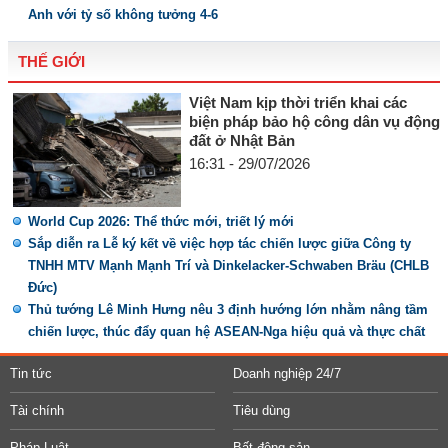
Anh với tỷ số không tưởng 4-6
THẾ GIỚI
Việt Nam kịp thời triển khai các
biện pháp bảo hộ công dân vụ động
đất ở Nhật Bản
16:31 - 29/07/2026
World Cup 2026: Thể thức mới, triết lý mới
Sắp diễn ra Lễ ký kết về việc hợp tác chiến lược giữa Công ty
TNHH MTV Mạnh Mạnh Trí và Dinkelacker-Schwaben Bräu (CHLB
Đức)
Thủ tướng Lê Minh Hưng nêu 3 định hướng lớn nhằm nâng tầm
chiến lược, thúc đẩy quan hệ ASEAN-Nga hiệu quả và thực chất
Tin tức
Doanh nghiệp 24/7
Tài chính
Tiêu dùng
Pháp Luật
Bất động sản