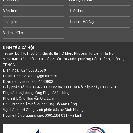
Văn hóa
Thể thao
Thế giới
Tin tức Hà Nội
Video - Clip
KINH TẾ & XÃ HỘI
Trụ sở: Lô TT01, Số 04, Khu đô thị HD Mon, Phường Từ Liêm, Hà Nội
VPĐDMN: Tòa nhà HDTC số 36 Bùi Thị Xuân, phường Bến Thành, quận 1,
TPHCM
Điện thoại: 024.5678.1579
Email:
kinhtevaxahoi@gmail.com
Đường dây nóng: 0904140983
Giấy phép số: 2161/GP - TTĐT do sở TTTT Hà Nội cấp ngày 01/06/2018
Phụ trách nội dung: Ông Phạm Việt Hùng
Phó BBT: Ông Nguyễn Gia Lâm
Chịu trách nhiệm nội dung: Ông Đỗ Anh Dũng
Vận hành bởi Công ty cổ phần đầu tư Đình Khang
Hotline hỗ trợ quảng cáo: 0365.184.631 (Ms.Linh)