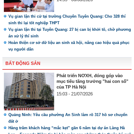
Vụ gian lận thi cử tại trường Chuyên Tuyên Quang: Cho 328 thí
sinh thi lại tốt nghiệp THPT
Vụ gian lận thi tại Tuyên Quang: 27 bị can bị khởi tố, chờ phương
án xử lý thí sinh
Hoàn thiện cơ sở dữ liệu an sinh xã hội, nâng cao hiệu quả phục
vụ người dân
BẤT ĐỘNG SẢN
Phát triển NƠXH, đóng góp vào
mục tiêu tăng trưởng "hai con số"
của TP Hà Nội
15:03 - 21/07/2026
Quảng Ninh: Yêu cầu phường An Sinh làm rõ 317 hồ sơ chuyển
đất ở
Hàng trăm khách hàng “mắc kẹt” gần 6 năm tại dự án Làng Hà