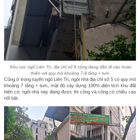
Khu vực ngõ Liên Trì, địa chỉ số 8 cũng đang dần đi vào hoàn
thiện với quy mô khoảng 7-8 tầng + tum
Cũng ở trong tuyến ngõ Liên Trì, ngôi nhà địa chỉ số 5 có quy mô
khoảng 7 tầng + tum, mật độ xây dựng 100% diện tích khu đất
hiện có; ngôi nhà này đang được thi công và cũng có chiều cao
nổi bật.