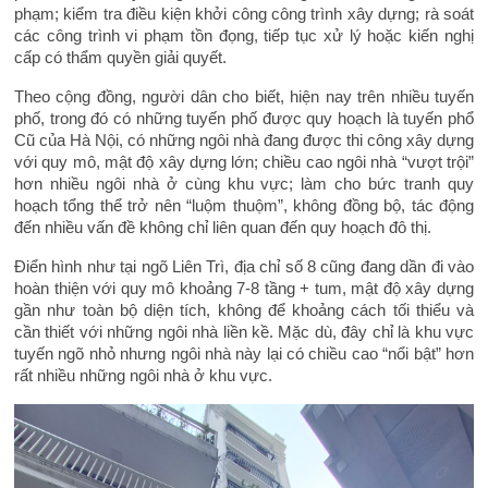
phạm; kiểm tra điều kiện khởi công công trình xây dựng; rà soát
các công trình vi phạm tồn đọng, tiếp tục xử lý hoặc kiến nghị
cấp có thẩm quyền giải quyết.
Theo cộng đồng, người dân cho biết, hiện nay trên nhiều tuyến
phố, trong đó có những tuyến phố được quy hoạch là tuyến phổ
Cũ của Hà Nội, có những ngôi nhà đang được thi công xây dựng
với quy mô, mật độ xây dựng lớn; chiều cao ngôi nhà “vượt trội”
hơn nhiều ngôi nhà ở cùng khu vực; làm cho bức tranh quy
hoạch tổng thể trở nên “luộm thuộm”, không đồng bộ, tác động
đến nhiều vấn đề không chỉ liên quan đến quy hoạch đô thị.
Điển hình như tại ngõ Liên Trì, địa chỉ số 8 cũng đang dần đi vào
hoàn thiện với quy mô khoảng 7-8 tầng + tum, mật độ xây dựng
gần như toàn bộ diện tích, không để khoảng cách tối thiểu và
cần thiết với những ngôi nhà liền kề. Mặc dù, đây chỉ là khu vực
tuyến ngõ nhỏ nhưng ngôi nhà này lại có chiều cao “nổi bật” hơn
rất nhiều những ngôi nhà ở khu vực.