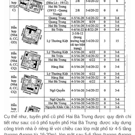
Cụ thể như, tuyến phố cũ phố Hai Bà Trưng được quy định chi
tiết như sau: có ô phố tuyến phố Hai Bà Trưng được xây dựng
công trình nhà ở riêng lẻ với chiều cao lớp mặt phố từ 4-5 tầng
(tương đương từ 16-20m), lớp mặt sau 5-6 tầng (tương đương