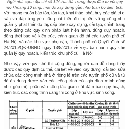
Ngôi nhà cạnh địa chỉ số 12A Hai Bà Trưng được đầu tư với quy
mô khoảng 10 tầng, mật độ xây dựng gần như toàn bộ diện tích.
Với mong muốn bảo tồn, tôn tạo, khai thác, phát huy các giá trị di
sản và đáp ứng yêu cầu phát triển đô thị bền vững cũng như
quản lý phát triển đô thị, cấp phép xây dựng, cải tạo, chỉnh trang
theo đúng các quy định pháp luật hiện hành, đúng quy hoạch,
đồng thời bảo vệ kiến trúc, cảnh quan đô thị các tuyến phố cũ
Hà Nội và các khu vực phụ cận, Thành phố có Quyết định số
24/2015/QĐ-UBND ngày 13/8/2015 về việc ban hành quy chế
quản lý quy hoạch, kiến trúc khu phố cũ Hà Nội.
Như vậy với quy chế thì cộng đồng, người dân dễ dàng thấy
được các quy định cụ thể, chi tiết về việc xây dựng, cải tạo, sửa
chữa các công trình nhà ở riêng lẻ trên các tuyến phố cũ và từ
đó áp dụng được vào các công trình của gia đình mình cũng
như góp một phần vào công tác giám sát đảm bảo quy hoạch,
kiến trúc các công trình đang thi công ở khu vực sinh sống.