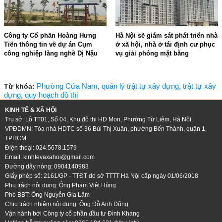
Công ty Cổ phần Hoàng Hưng
Hà Nội sẽ giám sát phát triển nhà
Tiến thông tin về dự án Cụm
ở xã hội, nhà ở tái định cư phục
công nghiệp làng nghề Dị Nậu
vụ giải phóng mặt bằng
15:16 - 07/05/2026
15:25 - 05/05/2026
Phường Cửa Nam
,
quản lý trật tự xây dựng
,
trật tự xây
Từ khóa:
dựng
,
quy hoạch đô thị
KINH TẾ & XÃ HỘI
Trụ sở: Lô TT01, Số 04, Khu đô thị HD Mon, Phường Từ Liêm, Hà Nội
VPĐDMN: Tòa nhà HDTC số 36 Bùi Thị Xuân, phường Bến Thành, quận 1,
TPHCM
Điện thoại: 024.5678.1579
Email:
kinhtevaxahoi@gmail.com
Đường dây nóng: 0904140983
Giấy phép số: 2161/GP - TTĐT do sở TTTT Hà Nội cấp ngày 01/06/2018
Phụ trách nội dung: Ông Phạm Việt Hùng
Phó BBT: Ông Nguyễn Gia Lâm
Chịu trách nhiệm nội dung: Ông Đỗ Anh Dũng
Vận hành bởi Công ty cổ phần đầu tư Đình Khang