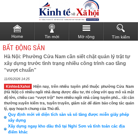
Home
Tin mới
Mở rộng
Tìm kiếm
BẤT ĐỘNG SẢN
Hà Nội: Phường Cửa Nam cần siết chặt quản lý trật tự
xây dựng trước tình trạng nhiều công trình cao tầng
“vượt chuẩn”
11/05/2026 14:25
Kinhte&Xahoi
Hiện nay, trên nhiều tuyến phố thuộc phường Cửa Nam
(Hà Nội) có nhiều ngôi nhà đang được đầu tư, thi công với quy mô và mật
độ lớn, chiều cao “vượt trội” hơn nhiều ngôi nhà cùng tuyến phố... rất cần
thường xuyên kiểm tra, tuyên truyền, giám sát để đảm bảo công tác quản
lý, quy hoạch chung của Thủ đô.
Quy định mới về diện tích sàn và số tầng được miễn giấy phép
xây dựng
Xây dựng ngay kho dầu thô tại Nghi Sơn và tính toán các địa
điểm khác