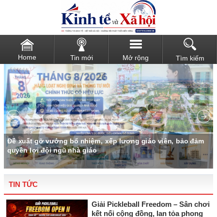
Home
Tin mới
Mở rộng
Tìm kiếm
Đề xuất gỡ vướng bổ nhiệm, xếp lương giáo viên, bảo đảm
quyền lợi đội ngũ nhà giáo
TIN TỨC
Giải Pickleball Freedom – Sân chơi
kết nối cộng đồng, lan tỏa phong