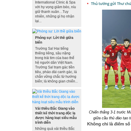
International Clinic & Spa
Thủ tướng gửi Thư ch
với hy vọng giảm béo, níu
giữ thanh xuân…Tuy
nhiên, những gì họ nhận
lại...
Phóng sự: Lời thề giữa
biển
Trường Sa! Hai tiếng
thiêng liêng, sâu nặng
trong trái tim của bao thế
hệ người dân Việt Nam.
Trường Sa! trạm gác tiền
tiêu, pháo đài canh gác, lá
chắn vững chắc từ hướng
biển; là không gian chiến...
Vải thiều Bắc Giang vào
Chiến thắng 3-1 trước Ma
thiết kế thời trang độc lạ
giữa cầu thủ đào tạo 
được hàng loạt siêu mẫu
trình diễn
Không chỉ là điểm số
Những quả vải thiều Bắc