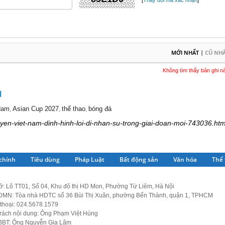
[
Thay đổi mã xác nhận
]
|
MỚI NHẤT
CŨ NH
Không tìm thấy bản ghi n
M
 Nam
Asian Cup 2027
thể thao
bóng đá
,
,
,
tuyen-viet-nam-dinh-hinh-loi-di-nhan-su-trong-giai-doan-moi-743036.htm
 chính
Tiêu dùng
Pháp Luật
Bất động sản
Văn hóa
Thể 
ở: Lô TT01, Số 04, Khu đô thị HD Mon, Phường Từ Liêm, Hà Nội
MN: Tòa nhà HDTC số 36 Bùi Thị Xuân, phường Bến Thành, quận 1, TPHCM
thoại: 024.5678.1579
trách nội dung: Ông Phạm Việt Hùng
BBT: Ông Nguyễn Gia Lâm