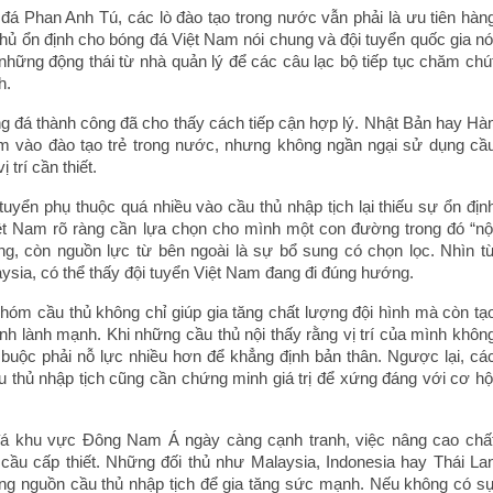
đá Phan Anh Tú, các lò đào tạo trong nước vẫn phải là ưu tiên hàn
hủ ổn định cho bóng đá Việt Nam nói chung và đội tuyển quốc gia nó
 những động thái từ nhà quản lý để các câu lạc bộ tiếp tục chăm chú
h.
ng đá thành công đã cho thấy cách tiếp cận hợp lý. Nhật Bản hay Hà
âm vào đào tạo trẻ trong nước, nhưng không ngần ngại sử dụng cầ
 trí cần thiết.
tuyển phụ thuộc quá nhiều vào cầu thủ nhập tịch lại thiếu sự ổn địn
iệt Nam rõ ràng cần lựa chọn cho mình một con đường trong đó “nộ
tảng, còn nguồn lực từ bên ngoài là sự bổ sung có chọn lọc. Nhìn t
ysia, có thể thấy đội tuyển Việt Nam đang đi đúng hướng.
hóm cầu thủ không chỉ giúp gia tăng chất lượng đội hình mà còn tạ
nh lành mạnh. Khi những cầu thủ nội thấy rằng vị trí của mình khôn
 buộc phải nỗ lực nhiều hơn để khẳng định bản thân. Ngược lại, cá
u thủ nhập tịch cũng cần chứng minh giá trị để xứng đáng với cơ hộ
đá khu vực Đông Nam Á ngày càng cạnh tranh, việc nâng cao chấ
cầu cấp thiết. Những đối thủ như Malaysia, Indonesia hay Thái La
ng nguồn cầu thủ nhập tịch để gia tăng sức mạnh. Nếu không có s