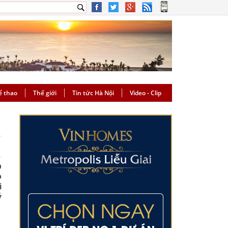
ể thao
Thế giới
Tin tức Hà Nội
Video - Clip
p
o
i
ý