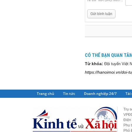
Gửi bình luận
CÓ THỂ BẠN QUAN TÂ
Từ khóa:
Đội tuyển Việt
https://hanoimoi.vn/doi-
Trang chủ
Tin tức
Doanh nghiệp 24/7
Tài
Trụ s
VPĐD
Điện 
Phụ 
Phó 