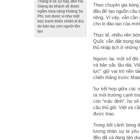
Tháng 9 và 10 này, đến Hà
Theo chuyên gia bóng 
Giang du khách sẽ được
đầu để tạo nguồn cầu t
ngắm mùa vàng Hoàng Su
Phì, nơi được ví như một
riêng. Vì vậy, vẫn cần
bức tranh thiên nhiên kì thú
cho lò đào tạo của mìn
do bàn tay con người tôn
tạo.
Thực tế, nhiều nền bó
Quốc vẫn đặt trọng t
thủ nhập tịch ở những vị
Ngược lại, một số đội 
và bản sắc lâu dài. V
lực” giữ vai trò nền 
chiến thắng trước Mala
Sự kết hợp giữa các n
ra môi trường cạnh tra
còn “mặc định”, họ sẽ
cầu thủ gốc Việt và cầ
được trao.
Trong bối cảnh bóng 
lượng nhân sự là yêu 
đều đã và đang tận dụ