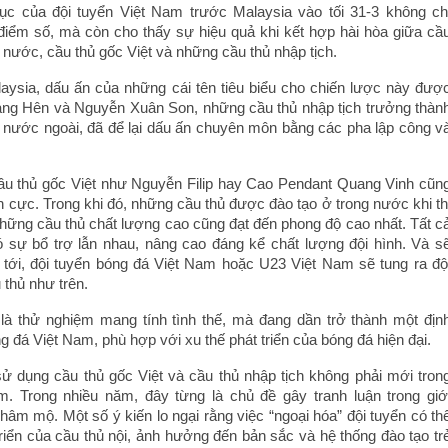
hục của đội tuyển Việt Nam trước Malaysia vào tối 31-3 không ch
iểm số, mà còn cho thấy sự hiệu quả khi kết hợp hài hòa giữa cầ
 nước, cầu thủ gốc Việt và những cầu thủ nhập tịch.
laysia, dấu ấn của những cái tên tiêu biểu cho chiến lược này đượ
oàng Hên và Nguyễn Xuân Son, những cầu thủ nhập tịch trưởng thàn
 nước ngoài, đã để lại dấu ấn chuyên môn bằng các pha lập công v
ầu thủ gốc Việt như Nguyễn Filip hay Cao Pendant Quang Vinh cũn
 cực. Trong khi đó, những cầu thủ được đào tạo ở trong nước khi th
những cầu thủ chất lượng cao cũng đạt đến phong độ cao nhất. Tất c
ó sự bổ trợ lẫn nhau, nâng cao đáng kể chất lượng đội hình. Và s
n tới, đội tuyển bóng đá Việt Nam hoặc U23 Việt Nam sẽ tung ra độ
 thủ như trên.
là thử nghiệm mang tính tình thế, mà đang dần trở thành một địn
 đá Việt Nam, phù hợp với xu thế phát triển của bóng đá hiện đại.
ử dụng cầu thủ gốc Việt và cầu thủ nhập tịch không phải mới tron
m. Trong nhiều năm, đây từng là chủ đề gây tranh luận trong giớ
âm mộ. Một số ý kiến lo ngại rằng việc “ngoại hóa” đội tuyển có th
riển của cầu thủ nội, ảnh hưởng đến bản sắc và hệ thống đào tạo tr