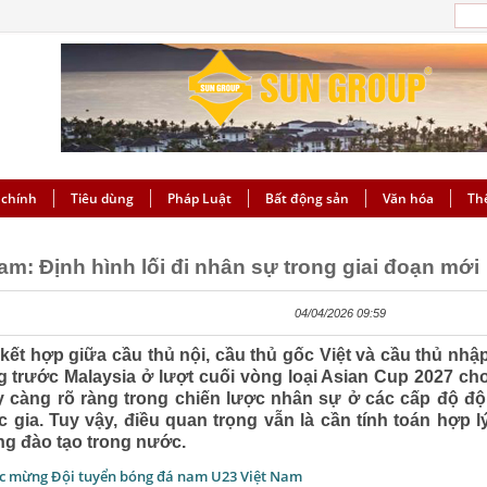
 chính
Tiêu dùng
Pháp Luật
Bất động sản
Văn hóa
Th
am: Định hình lối đi nhân sự trong giai đoạn mới
04/04/2026 09:59
ết hợp giữa cầu thủ nội, cầu thủ gốc Việt và cầu thủ nhậ
ng trước Malaysia ở lượt cuối vòng loại Asian Cup 2027 ch
 càng rõ ràng trong chiến lược nhân sự ở các cấp độ độ
 gia. Tuy vậy, điều quan trọng vẫn là cần tính toán hợp l
ng đào tạo trong nước.
úc mừng Đội tuyển bóng đá nam U23 Việt Nam