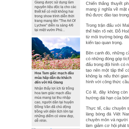
Giang được sử dụng làm
Chiến thắng thuyết p
nguyên liệu độc lạ cho các
mang ý nghĩa về mặt đ
thiết kế có một không hai
thủ được đào tạo trong
trong show trình diễn thời
trang mang tên "The Art Of
Trong trận đấu với Ma
Lychee" diễn ra sáng 4/6
tại miệt vườn Phù...
thể hiện rõ nét. Đỗ H
từ môi trường bóng đá
kiến tạo quan trọng.
Bên cạnh đó, những c
có những đóng góp tích
đấu trong đội hình có 
tạo nên một tập thể c
Hoa Tam giác mạch đầu
không lạ nếu thời gia
mùa hấp dẫn du khách
hình với công thức cầu
đến với Hà Giang
Nhận thấy lợi ích từ trồng
Có lẽ, đây không còn 
hoa tam giác mạch đầu
hướng dài hạn của bóng
mùa mang lại thu nhập
cao, người dân tại huyện
Đồng Văn đã chủ động
Thực tế, câu chuyện s
trồng với diện tích lớn tại
làng bóng đá Việt Na
những điểm có view đẹp,
chuyên môn và người h
dễ nhìn.
làm giảm cơ hội phát t