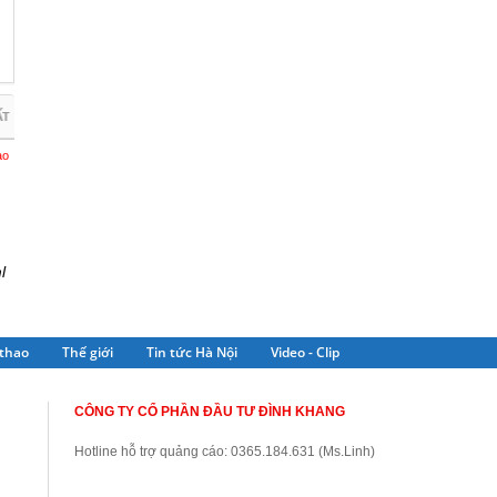
ẤT
ào
l
thao
Thế giới
Tin tức Hà Nội
Video - Clip
CÔNG TY CỔ PHẦN ĐẦU TƯ ĐÌNH KHANG
Hotline hỗ trợ quảng cáo: 0365.184.631 (Ms.Linh)