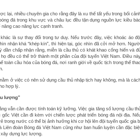
ợc lại, nhiều chuyên gia cho rằng đây là xu thế tất yếu trong bối cản
 bóng đá trong khu vực và châu lục đều tận dụng nguồn lực kiều bà
ể nâng cao năng lực cạnh tranh.
 khác là sự thay đổi trong tư duy. Nếu trước đây, việc khoác áo độ
ìn nhận khá “khép kín”, thì hiện tại, góc nhìn đã cởi mở hơn. Ngườ
ý dần chấp nhận rằng, miễn là cầu thủ có khát khao cống hiến và đ
họ đều có thể trở thành một phần của đội tuyển Việt Nam. Điều nà
ế toàn cầu hóa của bóng đá, nơi ranh giới về quốc tịch trong thể tha
n.
ằm ở việc có nên sử dụng cầu thủ nhập tịch hay không, mà là các
ho hợp lý.
iều lượng”
ằng vẫn cần được tính toán kỹ lưỡng. Việc gia tăng số lượng cầu th
 gốc Việt cần đi kèm với chiến lược phát triển bóng đá nội địa. Nế
rẻ trong nước có thể bị ảnh hưởng khi cơ hội lên đội tuyển quốc gia b
mà Liên đoàn Bóng đá Việt Nam cũng như ban huấn luyện cần đặc biệ
h xây dựng lực lượng.