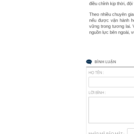
điều chỉnh kịp thời, độ
Theo nhiều chuyên gia,
nếu được vận hành hợ
vững trong tương lai. 
nguồn lực bên ngoài, v
BÌNH LUẬN
HỌ TÊN :
LỜI BÌNH :
NHẬP MÃ BẢO MẬT :