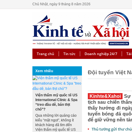
Chủ Nhật, ngày 9 tháng 8 năm 2026
Trang chủ
Tin tức
Doanh nghiệp 24/7
Tài
Xem nhiều
Đội tuyển Việt N
Viện thẩm mỹ quốc tế US
Kinhte&Xahoi
Sự k
International Clinic & Spa
tịch sau chiến thắ
“treo đầu dê, bán thịt
thấy hướng đi ngày
chó”?
tuyển bóng đá quốc
Qua những lời quảng cáo
để giữ vững nền tả
kiểu “mật ngọt”, không ít
khách hàng đã tìm đến
Thủ tướng gửi thư ch
Viện thẩm mỹ quốc tế US