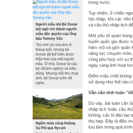
trong nước.
Tuy nhiên, ở chiều ngư
hội nhập, khi các nền
và cầu thủ nhập tịch đ
Người mẫu nhí Bé Donar
bất ngờ trở thành người
mẫu độc quyền của Ông
Một yếu tố quan trọng
bầu Tommy Văn
tuyển quốc gia được nh
"Dù mới chỉ vừa tròn 8
hâm mộ và giới quản l
tháng tuổi, nhưng bé
năng lực chuyên môn, 
Donar đã thể hiện được
cũng phù hợp với xu th
thần thái của một người
mẫu. Ở nhà, Donar là cậu
ngày càng linh hoạt hơ
bé rất tinh nghịch và hiếu
động. Nhưng mỗi khi chụp
Điểm mấu chốt không n
ảnh, bé Donar luôn rất
sử dụng như thế nào c
nghe...
Vẫn cần tính toán “l
Dù vậy, bài toán cân b
nhập tịch hoặc cầu thủ
không, các lò đào tạo t
thu hẹp. Đây là điều 
Ngắm mùa vàng Hoàng
lưu tâm trong quá trìn
Su Phì qua flycam