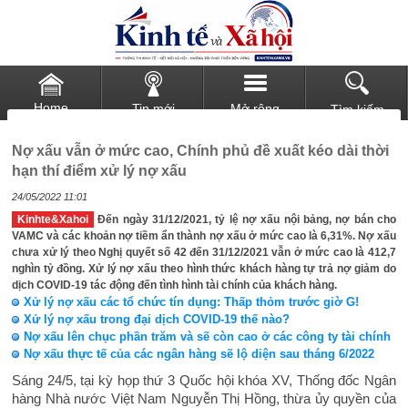
Home
Tin mới
Mở rộng
Tìm kiếm
Nợ xấu vẫn ở mức cao, Chính phủ đề xuất kéo dài thời
hạn thí điểm xử lý nợ xấu
24/05/2022 11:01
Kinhte&Xahoi
Đến ngày 31/12/2021, tỷ lệ nợ xấu nội bảng, nợ bán cho
VAMC và các khoản nợ tiềm ẩn thành nợ xấu ở mức cao là 6,31%. Nợ xấu
chưa xử lý theo Nghị quyết số 42 đến 31/12/2021 vẫn ở mức cao là 412,7
nghìn tỷ đồng. Xử lý nợ xấu theo hình thức khách hàng tự trả nợ giảm do
dịch COVID-19 tác động đến tình hình tài chính của khách hàng.
Xử lý nợ xấu các tổ chức tín dụng: Thấp thỏm trước giờ G!
Xử lý nợ xấu trong đại dịch COVID-19 thế nào?
Nợ xấu lên chục phần trăm và sẽ còn cao ở các công ty tài chính
Nợ xấu thực tế của các ngân hàng sẽ lộ diện sau tháng 6/2022
Sáng 24/5, tại kỳ họp thứ 3 Quốc hội khóa XV, Thống đốc Ngân
hàng Nhà nước Việt Nam Nguyễn Thị Hồng, thừa ủy quyền của