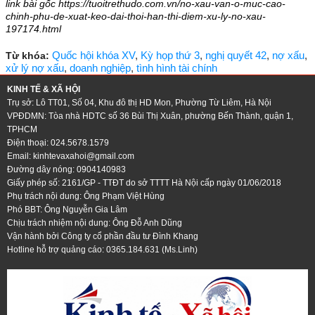
link bài gốc https://tuoitrethudo.com.vn/no-xau-van-o-muc-cao-
chinh-phu-de-xuat-keo-dai-thoi-han-thi-diem-xu-ly-no-xau-
197174.html
Quốc hội khóa XV
,
Kỳ họp thứ 3
,
nghị quyết 42
,
nợ xấu
,
Từ khóa:
xử lý nợ xấu
,
doanh nghiệp
,
tình hình tài chính
KINH TẾ & XÃ HỘI
Trụ sở: Lô TT01, Số 04, Khu đô thị HD Mon, Phường Từ Liêm, Hà Nội
VPĐDMN: Tòa nhà HDTC số 36 Bùi Thị Xuân, phường Bến Thành, quận 1,
TPHCM
Điện thoại: 024.5678.1579
Email:
kinhtevaxahoi@gmail.com
Đường dây nóng: 0904140983
Giấy phép số: 2161/GP - TTĐT do sở TTTT Hà Nội cấp ngày 01/06/2018
Phụ trách nội dung: Ông Phạm Việt Hùng
Phó BBT: Ông Nguyễn Gia Lâm
Chịu trách nhiệm nội dung: Ông Đỗ Anh Dũng
Vận hành bởi Công ty cổ phần đầu tư Đình Khang
Hotline hỗ trợ quảng cáo: 0365.184.631 (Ms.Linh)