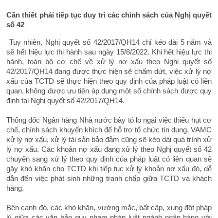
Cần thiết phải tiếp tục duy trì các chính sách của Nghị quyết
số 42
Tuy nhiên, Nghị quyết số 42/2017/QH14 chỉ kéo dài 5 năm và
sẽ hết hiệu lực thi hành sau ngày 15/8/2022. Khi hết hiệu lực thi
hành, toàn bộ cơ chế về xử lý nợ xấu theo Nghị quyết số
42/2017/QH14 đang được thực hiện sẽ chấm dứt, việc xử lý nợ
xấu của TCTD sẽ thực hiện theo quy định của pháp luật có liên
quan, không được ưu tiên áp dụng một số chính sách được quy
định tại Nghị quyết số 42/2017/QH14.
Thống đốc Ngân hàng Nhà nước bày tỏ lo ngại việc thiếu hụt cơ
chế, chính sách khuyến khích để hỗ trợ tổ chức tín dụng, VAMC
xử lý nợ xấu, xử lý tài sản bảo đảm cũng sẽ kéo dài quá trình xử
lý nợ xấu. Các khoản nợ xấu đang xử lý theo Nghị quyết số 42
chuyển sang xử lý theo quy định của pháp luật có liên quan sẽ
gây khó khăn cho TCTD khi tiếp tục xử lý khoản nợ xấu đó, dễ
dẫn đến việc phát sinh những tranh chấp giữa TCTD và khách
hàng.
Bên cạnh đó, các khó khăn, vướng mắc, bất cập, xung đột pháp
lý giữa các văn bản quy phạm pháp luật ngành ngân hàng với