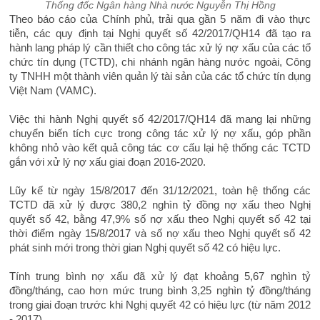
Thống đốc Ngân hàng Nhà nước Nguyễn Thị Hồng
Theo báo cáo của Chính phủ, trải qua gần 5 năm đi vào thực
tiễn, các quy định tại Nghị quyết số 42/2017/QH14 đã tạo ra
hành lang pháp lý cần thiết cho công tác xử lý nợ xấu của các tổ
chức tín dụng (TCTD), chi nhánh ngân hàng nước ngoài, Công
ty TNHH một thành viên quản lý tài sản của các tổ chức tín dụng
Việt Nam (VAMC).
Việc thi hành Nghị quyết số 42/2017/QH14 đã mang lại những
chuyển biến tích cực trong công tác xử lý nợ xấu, góp phần
không nhỏ vào kết quả công tác cơ cấu lại hệ thống các TCTD
gắn với xử lý nợ xấu giai đoạn 2016-2020.
Lũy kế từ ngày 15/8/2017 đến 31/12/2021, toàn hệ thống các
TCTD đã xử lý được 380,2 nghìn tỷ đồng nợ xấu theo Nghị
quyết số 42, bằng 47,9% số nợ xấu theo Nghị quyết số 42 tại
thời điểm ngày 15/8/2017 và số nợ xấu theo Nghị quyết số 42
phát sinh mới trong thời gian Nghị quyết số 42 có hiệu lực.
Tính trung bình nợ xấu đã xử lý đạt khoảng 5,67 nghìn tỷ
đồng/tháng, cao hơn mức trung bình 3,25 nghìn tỷ đồng/tháng
trong giai đoạn trước khi Nghị quyết 42 có hiệu lực (từ năm 2012
- 2017).