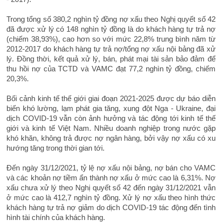
Trong tổng số 380,2 nghìn tỷ đồng nợ xấu theo Nghị quyết số 42
đã được xử lý có 148 nghìn tỷ đồng là do khách hàng tự trả nợ
(chiếm 38,93%), cao hơn so với mức 22,8% trung bình năm từ
2012-2017 do khách hàng tự trả nợ/tổng nợ xấu nội bảng đã xử
lý. Đồng thời, kết quả xử lý, bán, phát mại tài sản bảo đảm để
thu hồi nợ của TCTD và VAMC đạt 77,2 nghìn tỷ đồng, chiếm
20,3%.
Bối cảnh kinh tế thế giới giai đoạn 2021-2025 được dự báo diễn
biến khó lường, lạm phát gia tăng, xung đột Nga - Ukraine, đại
dịch COVID-19 vẫn còn ảnh hưởng và tác động tới kinh tế thế
giới và kinh tế Việt Nam. Nhiều doanh nghiệp trong nước gặp
khó khăn, không trả được nợ ngân hàng, bởi vậy nợ xấu có xu
hướng tăng trong thời gian tới.
Đến ngày 31/12/2021, tỷ lệ nợ xấu nội bảng, nợ bán cho VAMC
và các khoản nợ tiềm ẩn thành nợ xấu ở mức cao là 6,31%. Nợ
xấu chưa xử lý theo Nghị quyết số 42 đến ngày 31/12/2021 vẫn
ở mức cao là 412,7 nghìn tỷ đồng. Xử lý nợ xấu theo hình thức
khách hàng tự trả nợ giảm do dịch COVID-19 tác động đến tình
hình tài chính của khách hàng.