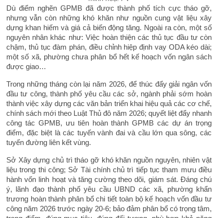
Dù điểm nghẽn GPMB đã được thành phố tích cực tháo gỡ,
nhưng vẫn còn những khó khăn như nguồn cung vật liệu xây
dựng khan hiếm và giá cả biến động tăng. Ngoài ra còn, một số
nguyên nhân khác như: Việc hoàn thiện các thủ tục đầu tư còn
chậm, thủ tục đàm phán, điều chỉnh hiệp định vay ODA kéo dài;
một số xã, phường chưa phân bổ hết kế hoạch vốn ngân sách
được giao…
Trong những tháng còn lại năm 2026, để thúc đẩy giải ngân vốn
đầu tư công, thành phố yêu cầu các sở, ngành phải sớm hoàn
thành việc xây dựng các văn bản triển khai hiệu quả các cơ chế,
chính sách mới theo Luật Thủ đô năm 2026; quyết liệt đẩy nhanh
công tác GPMB, ưu tiên hoàn thành GPMB các dự án trọng
điểm, đặc biệt là các tuyến vành đai và cầu lớn qua sông, các
tuyến đường liên kết vùng.
Sở Xây dựng chủ trì tháo gỡ khó khăn nguồn nguyên, nhiên vật
liệu trong thi công; Sở Tài chính chủ trì tiếp tục tham mưu điều
hành vốn linh hoạt và tăng cường theo dõi, giám sát. Đáng chú
ý, lãnh đạo thành phố yêu cầu UBND các xã, phường khẩn
trương hoàn thành phân bổ chi tiết toàn bộ kế hoạch vốn đầu tư
công năm 2026 trước ngày 20-6; bảo đảm phân bổ có trọng tâm,