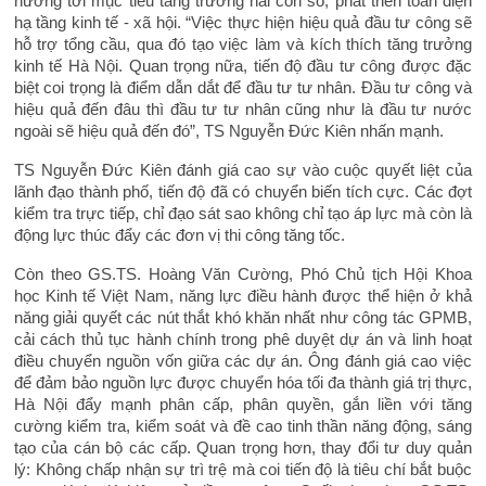
hướng tới mục tiêu tăng trưởng hai con số, phát triển toàn diện
hạ tầng kinh tế - xã hội. “Việc thực hiện hiệu quả đầu tư công sẽ
hỗ trợ tổng cầu, qua đó tạo việc làm và kích thích tăng trưởng
kinh tế Hà Nội. Quan trọng nữa, tiến độ đầu tư công được đặc
biệt coi trọng là điểm dẫn dắt để đầu tư tư nhân. Đầu tư công và
hiệu quả đến đâu thì đầu tư tư nhân cũng như là đầu tư nước
ngoài sẽ hiệu quả đến đó”, TS Nguyễn Đức Kiên nhấn mạnh.
TS Nguyễn Đức Kiên đánh giá cao sự vào cuộc quyết liệt của
lãnh đạo thành phố, tiến độ đã có chuyển biến tích cực. Các đợt
kiểm tra trực tiếp, chỉ đạo sát sao không chỉ tạo áp lực mà còn là
động lực thúc đẩy các đơn vị thi công tăng tốc.
Còn theo GS.TS. Hoàng Văn Cường, Phó Chủ tịch Hội Khoa
học Kinh tế Việt Nam, năng lực điều hành được thể hiện ở khả
năng giải quyết các nút thắt khó khăn nhất như công tác GPMB,
cải cách thủ tục hành chính trong phê duyệt dự án và linh hoạt
điều chuyển nguồn vốn giữa các dự án. Ông đánh giá cao việc
để đảm bảo nguồn lực được chuyển hóa tối đa thành giá trị thực,
Hà Nội đẩy mạnh phân cấp, phân quyền, gắn liền với tăng
cường kiểm tra, kiểm soát và đề cao tinh thần năng động, sáng
tạo của cán bộ các cấp. Quan trọng hơn, thay đổi tư duy quản
lý: Không chấp nhận sự trì trệ mà coi tiến độ là tiêu chí bắt buộc