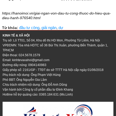
11:07 - 29/05/2026
https://hanoimoi.vn/giai-ngan-von-dau-tu-cong-thuoc-do-hieu-qua-
dieu-hanh-976540.html
đầu tư công
,
giải ngân
,
dự
Từ khóa:
KINH TẾ & XÃ HỘI
Trụ sở: Lô TT01, Số 04, Khu đô thị HD Mon, Phường Từ Liêm, Hà Nội
VPĐDMN: Tòa nhà HDTC số 36 Bùi Thị Xuân, phường Bến Thành, quận 1,
TPHCM
Điện thoại: 024.5678.1579
Email:
kinhtevaxahoi@gmail.com
Đường dây nóng: 0904140983
Giấy phép số: 2161/GP - TTĐT do sở TTTT Hà Nội cấp ngày 01/06/2018
Phụ trách nội dung: Ông Phạm Việt Hùng
Phó BBT: Ông Nguyễn Gia Lâm
Chịu trách nhiệm nội dung: Ông Đỗ Anh Dũng
Vận hành bởi Công ty cổ phần đầu tư Đình Khang
Hotline hỗ trợ quảng cáo: 0365.184.631 (Ms.Linh)