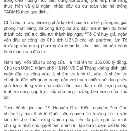
trọng điểm, đúng mục tiêu, đúng đối tượng, phù hợp khả năng
thực hiện và giải ngân; nhập đầy đủ dự toán vào hệ thống
TABMIS theo quy định…
Chủ đầu tư, xã, phường phải lập kế hoạch chi tiết giải ngân, giải
phóng mặt bằng, thi công từng dự án; đẩy nhanh tiến độ hoàn
thành các thủ tục đầu tư; thành lập ngay “Tổ Chỉ huy giải ngân
vốn đầu tư công” do Chủ tịch UBND các xã, phường làm Tổ
trưởng; xây dựng phương án quản lý, khai thác tài sản công
hình thành sau đầu tư…
Năm nay, vốn đầu tư công của Hà Nội lên tới 156.000 tỷ đồng.
Chủ tịch UBND thành phố Hà Nội Vũ Đại Thắng khẳng định, giải
ngân đầu tư công vừa là nhiệm vụ kinh tế, vừa là nhiệm vụ
chính trị đặc biệt quan trọng, gắn với trách nhiệm sử dụng hiệu
quả từng đồng vốn của nhân dân, bảo đảm chất lượng công
trình và đóng góp trực tiếp cho tăng trưởng bền vững của Thủ
đô.
Theo đánh giá của TS Nguyễn Đức Kiên, nguyên Phó Chủ
nhiệm Ủy ban Kinh tế Quốc hội, nguyên Tổ trưởng Tổ tư vấn
kinh tế cho Thủ tướng Chính phủ, tiến độ giải ngân là minh
chứng rõ nhất cho quyết tâm chính trị, tạo bước đệm để Hà Nội