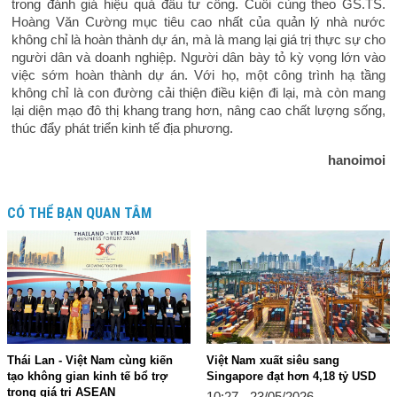
trong đánh giá hiệu quả đầu tư công. Cuối cùng theo GS.TS.
Hoàng Văn Cường mục tiêu cao nhất của quản lý nhà nước
không chỉ là hoàn thành dự án, mà là mang lại giá trị thực sự cho
người dân và doanh nghiệp. Người dân bày tỏ kỳ vọng lớn vào
việc sớm hoàn thành dự án. Với họ, một công trình hạ tầng
không chỉ là con đường cải thiện điều kiện đi lại, mà còn mang
lại diện mạo đô thị khang trang hơn, nâng cao chất lượng sống,
thúc đẩy phát triển kinh tế địa phương.
hanoimoi
CÓ THỂ BẠN QUAN TÂM
Thái Lan - Việt Nam cùng kiến
Việt Nam xuất siêu sang
tạo không gian kinh tế bổ trợ
Singapore đạt hơn 4,18 tỷ USD
trong giá trị ASEAN
10:27 - 23/05/2026