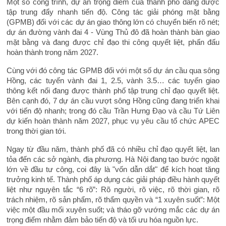
Một số công trình, dự án trọng điểm của thành phố đang được
tập trung đẩy nhanh tiến độ. Công tác giải phóng mặt bằng
(GPMB) đối với các dự án giao thông lớn có chuyển biến rõ nét;
dự án đường vành đai 4 - Vùng Thủ đô đã hoàn thành bàn giao
mặt bằng và đang được chỉ đạo thi công quyết liệt, phấn đấu
hoàn thành trong năm 2027.
Cùng với đó công tác GPMB đối với một số dự án cầu qua sông
Hồng, các tuyến vành đai 1, 2.5, vành 3.5… các tuyến giao
thông kết nối đang được thành phố tập trung chỉ đạo quyết liệt.
Bên cạnh đó, 7 dự án cầu vượt sông Hồng cũng đang triển khai
với tiến độ nhanh; trong đó cầu Trần Hưng Đạo và cầu Tứ Liên
dự kiến hoàn thành năm 2027, phục vụ yêu cầu tổ chức APEC
trong thời gian tới.
Ngay từ đầu năm, thành phố đã có nhiều chỉ đạo quyết liệt, lan
tỏa đến các sở ngành, địa phương. Hà Nội đang tạo bước ngoặt
lớn về đầu tư công, coi đây là "vốn dẫn dắt" để kích hoạt tăng
trưởng kinh tế. Thành phố áp dụng các giải pháp điều hành quyết
liệt như nguyên tắc “6 rõ”: Rõ người, rõ việc, rõ thời gian, rõ
trách nhiệm, rõ sản phẩm, rõ thẩm quyền và “1 xuyên suốt”: Một
việc một đầu mối xuyên suốt; và tháo gỡ vướng mắc các dự án
trọng điểm nhằm đảm bảo tiến độ và tối ưu hóa nguồn lực.