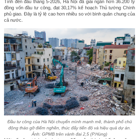
Tính đến đầu tháng 5-2026, Hà Nội đã giải ngân hơn 36.200 tỷ
đồng vốn đầu tư công, đạt 30,17% kế hoạch Thủ tướng Chính
phủ giao. Đây là tỷ lệ cao hơn nhiều so với bình quân chung của
cả nước.
Đầu tư công của Hà Nội chuyển mình mạnh mẽ, thành phố chủ
động tháo gỡ điểm nghẽn, thúc đẩy tiến độ và hiệu quả dự án.
Ảnh: GPMB trên vành đai 2,5 (P.Hùng)