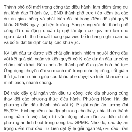
Thành phố đổi mới trong công tác điều hành, làm điểm từng dự
án, lãnh đạo Thành ủy, UBND thành phố trực tiếp kiểm tra các
dự án giao thông và phát triển đô thị trọng điểm để giải quyết
khâu GPMB ngay tại hiện trường. Song song với đó, thành phố
cũng đã chủ động chuẩn bị quỹ tái định cư quy mô lớn cho
người dân bị thu hồi đất thông qua việc bố trí hàng nghìn căn hộ
và bố trí đất tái định cư tại các khu vực.
Kỷ luật đầu tư được siết chặt gắn trách nhiệm người đứng đầu
với kết quả giải ngân và kiên quyết xử lý các dự án đầu tư công
chậm triển khai. Bên cạnh đó, thành phố đơn giản hoá thủ tục:
Ứng dụng chuyển đổi số mạnh mẽ trong quản trị công, cắt giảm
thủ tục hành chính giúp các khâu phê duyệt và triển khai diễn ra
minh bạch, nhanh chóng.
Để thúc đẩy giải ngân vốn đầu tư công, các địa phương cũng
thay đổi các phương thức điều hành. Phường Hồng Hà, địa
phương dẫn đầu thành phố với tỷ lệ giải ngân ấn tượng đạt
85,32%. Kinh nghiệm của địa phương cho thấy, chìa khoá thành
công nằm ở việc kiện trì vận động nhân dân và điều chỉnh
phương án linh hoạt trong công tác GPMB. Nhờ đó, các dự án
trọng điểm như cầu Tứ Liên đạt tỷ lệ giải ngân 99,7%, cầu Trần