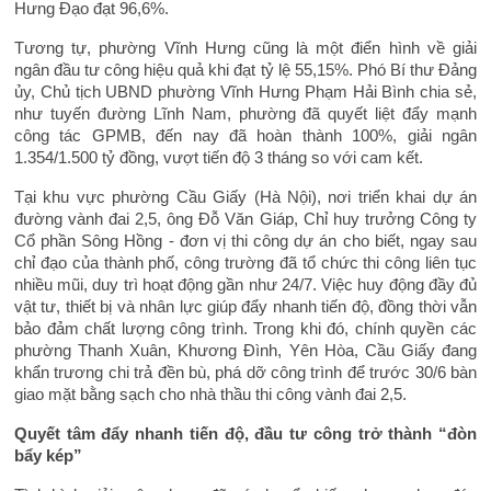
Hưng Đạo đạt 96,6%.
Tương tự, phường Vĩnh Hưng cũng là một điển hình về giải
ngân đầu tư công hiệu quả khi đạt tỷ lệ 55,15%. Phó Bí thư Đảng
ủy, Chủ tịch UBND phường Vĩnh Hưng Phạm Hải Bình chia sẻ,
như tuyến đường Lĩnh Nam, phường đã quyết liệt đẩy mạnh
công tác GPMB, đến nay đã hoàn thành 100%, giải ngân
1.354/1.500 tỷ đồng, vượt tiến độ 3 tháng so với cam kết.
Tại khu vực phường Cầu Giấy (Hà Nội), nơi triển khai dự án
đường vành đai 2,5, ông Đỗ Văn Giáp, Chỉ huy trưởng Công ty
Cổ phần Sông Hồng - đơn vị thi công dự án cho biết, ngay sau
chỉ đạo của thành phố, công trường đã tổ chức thi công liên tục
nhiều mũi, duy trì hoạt động gần như 24/7. Việc huy động đầy đủ
vật tư, thiết bị và nhân lực giúp đẩy nhanh tiến độ, đồng thời vẫn
bảo đảm chất lượng công trình. Trong khi đó, chính quyền các
phường Thanh Xuân, Khương Đình, Yên Hòa, Cầu Giấy đang
khẩn trương chi trả đền bù, phá dỡ công trình để trước 30/6 bàn
giao mặt bằng sạch cho nhà thầu thi công vành đai 2,5.
Quyết tâm đẩy nhanh tiến độ, đầu tư công trở thành “đòn
bẩy kép”