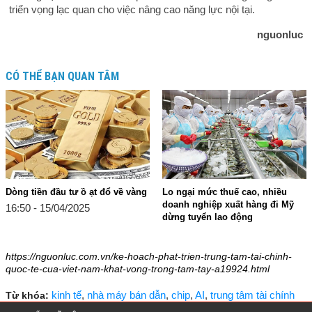
triển vọng lạc quan cho việc nâng cao năng lực nội tại.
nguonluc
CÓ THỂ BẠN QUAN TÂM
Dòng tiền đầu tư ồ ạt đổ về vàng
Lo ngại mức thuế cao, nhiều
doanh nghiệp xuất hàng đi Mỹ
16:50 - 15/04/2025
dừng tuyển lao động
15:33 - 10/04/2025
https://nguonluc.com.vn/ke-hoach-phat-trien-trung-tam-tai-chinh-
quoc-te-cua-viet-nam-khat-vong-trong-tam-tay-a19924.html
kinh tế
,
nhà máy bán dẫn
,
chip
,
AI
,
trung tâm tài chính
Từ khóa: