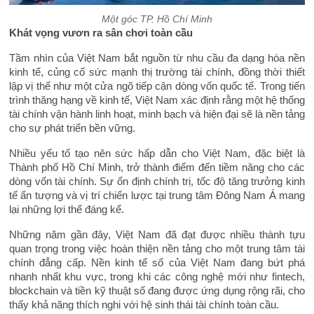
Một góc TP. Hồ Chí Minh
Khát vọng vươn ra sân chơi toàn cầu
Tầm nhìn của Việt Nam bắt nguồn từ nhu cầu đa dạng hóa nền
kinh tế, củng cố sức mạnh thị trường tài chính, đồng thời thiết
lập vị thế như một cửa ngõ tiếp cận dòng vốn quốc tế. Trong tiến
trình thăng hạng về kinh tế, Việt Nam xác định rằng một hệ thống
tài chính vận hành linh hoạt, minh bạch và hiện đại sẽ là nền tảng
cho sự phát triển bền vững.
Nhiều yếu tố tạo nên sức hấp dẫn cho Việt Nam, đặc biệt là
Thành phố Hồ Chí Minh, trở thành điểm đến tiềm năng cho các
dòng vốn tài chính. Sự ổn định chính trị, tốc độ tăng trưởng kinh
tế ấn tượng và vị trí chiến lược tại trung tâm Đông Nam Á mang
lại những lợi thế đáng kể.
Những năm gần đây, Việt Nam đã đạt được nhiều thành tựu
quan trọng trong việc hoàn thiện nền tảng cho một trung tâm tài
chính đẳng cấp. Nền kinh tế số của Việt Nam đang bứt phá
nhanh nhất khu vực, trong khi các công nghệ mới như fintech,
blockchain và tiền kỹ thuật số đang được ứng dụng rộng rãi, cho
thấy khả năng thích nghi với hệ sinh thái tài chính toàn cầu.