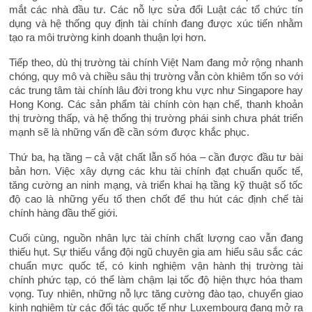
mắt các nhà đầu tư. Các nỗ lực sửa đổi Luật các tổ chức tín
dụng và hệ thống quy định tài chính đang được xúc tiến nhằm
tạo ra môi trường kinh doanh thuận lợi hơn.
Tiếp theo, dù thị trường tài chính Việt Nam đang mở rộng nhanh
chóng, quy mô và chiều sâu thị trường vẫn còn khiêm tốn so với
các trung tâm tài chính lâu đời trong khu vực như Singapore hay
Hong Kong. Các sản phẩm tài chính còn hạn chế, thanh khoản
thị trường thấp, và hệ thống thị trường phái sinh chưa phát triển
mạnh sẽ là những vấn đề cần sớm được khắc phục.
Thứ ba, hạ tầng – cả vật chất lẫn số hóa – cần được đầu tư bài
bản hơn. Việc xây dựng các khu tài chính đạt chuẩn quốc tế,
tăng cường an ninh mạng, và triển khai hạ tầng kỹ thuật số tốc
độ cao là những yếu tố then chốt để thu hút các định chế tài
chính hàng đầu thế giới.
Cuối cùng, nguồn nhân lực tài chính chất lượng cao vẫn đang
thiếu hụt. Sự thiếu vắng đội ngũ chuyên gia am hiểu sâu sắc các
chuẩn mực quốc tế, có kinh nghiệm vận hành thị trường tài
chính phức tạp, có thể làm chậm lại tốc độ hiện thực hóa tham
vọng. Tuy nhiên, những nỗ lực tăng cường đào tạo, chuyển giao
kinh nghiệm từ các đối tác quốc tế như Luxembourg đang mở ra