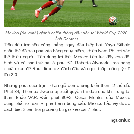
Mexico (áo xanh) giành chiến thắng đầu tiên tại World Cup 2026.
Ảnh Reuters.
Trận đấu trở nên căng thẳng ngay đầu hiệp hai. Yaya Sithole
nhận thẻ đỏ sau pha vào bóng nguy hiểm, khiến Nam Phi rơi vào
thế thiếu người. Tận dụng lợi thế, Mexico tiếp tục đẩy cao đội
hình và có bàn thứ hai ở phút 67. Roberto Alvarado treo bóng
chuẩn xác để Raul Jimenez đánh đầu vào góc thấp, nâng tỷ số
lên 2-0.
Những phút cuối trận, khán giả còn chứng kiến thêm 2 thẻ đỏ.
Phút 84, Themba Zwane bị truất quyền thi đấu sau khi trọng tài
tham khảo VAR. Đến phút 90+2, Cesar Montes của Mexico
cũng phải rời sân vì pha tranh bóng xấu. Mexico bảo vệ được
cách biệt 2 bàn trong quãng bù giờ kéo dài 7 phút.
nguonluc