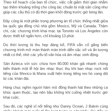
Theo kế hoạch của ban tổ chức, việc cắt giảm thời gian nhằm
tạo thêm khoảng trống cho công tác chuẩn bị mặt sân cũng như
giúp các cầu thủ có đủ thời gian khởi động trước giờ bóng lăn.
Đây cũng là một phần trong phương án tổ chức thống nhất giữa
ba quốc gia đồng chủ nhà gồm Mexico, Mỹ và Canada. Thậm
chí, các chương trình khai mạc tại Toronto và Los Angeles còn
được thiết kế ngắn hơn, chỉ khoảng 13 phút.
Dù thời lượng bị thu hẹp đáng kể, FIFA vẫn cố gắng biến
chương trình mở màn thành màn trình diễn sặc sỡ và ấn tượng
nhất có thể, nhờ các yếu tố văn hóa và âm nhạc sinh động.
Sân Azteca với sức chứa hơn 80.000 khán giả nhanh chóng
biến thành một lễ hội âm nhạc thực thụ khi ban nhạc rock nổi
tiếng của Mexico là Mana xuất hiện trong tiếng reo hò vang dội
từ các khán đài.
Hàng chục nghìn người hâm mộ đồng thanh hát theo những ca
khúc quen thuộc, tạo nên bầu không khí cuồng nhiệt trước giờ
khai cuộc.
Sau đó, các nghệ sĩ nổi tiếng như Danny Ocean, J Balvin cùng