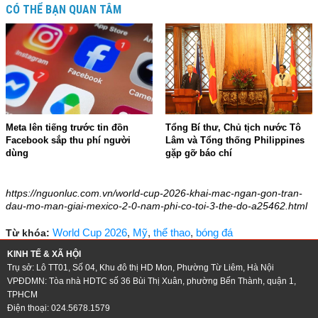
CÓ THỂ BẠN QUAN TÂM
Meta lên tiếng trước tin đồn
Tổng Bí thư, Chủ tịch nước Tô
Facebook sắp thu phí người
Lâm và Tổng thống Philippines
dùng
gặp gỡ báo chí
14:36 - 03/06/2026
18:12 - 01/06/2026
https://nguonluc.com.vn/world-cup-2026-khai-mac-ngan-gon-tran-
dau-mo-man-giai-mexico-2-0-nam-phi-co-toi-3-the-do-a25462.html
World Cup 2026
,
Mỹ
,
thể thao
,
bóng đá
Từ khóa:
KINH TẾ & XÃ HỘI
Trụ sở: Lô TT01, Số 04, Khu đô thị HD Mon, Phường Từ Liêm, Hà Nội
VPĐDMN: Tòa nhà HDTC số 36 Bùi Thị Xuân, phường Bến Thành, quận 1,
TPHCM
Điện thoại: 024.5678.1579