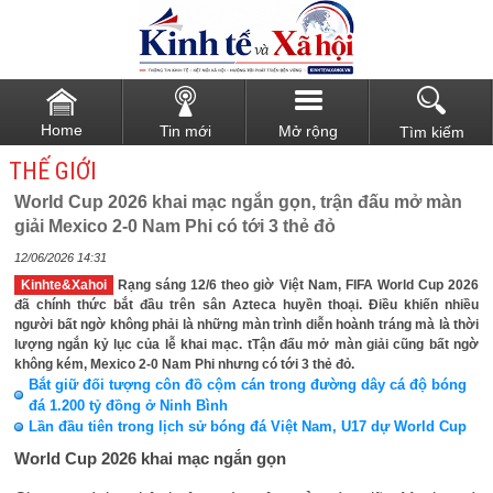
Home
Tin mới
Mở rộng
Tìm kiếm
THẾ GIỚI
World Cup 2026 khai mạc ngắn gọn, trận đấu mở màn
giải Mexico 2-0 Nam Phi có tới 3 thẻ đỏ
12/06/2026 14:31
Kinhte&Xahoi
Rạng sáng 12/6 theo giờ Việt Nam, FIFA World Cup 2026
đã chính thức bắt đầu trên sân Azteca huyền thoại. Điều khiến nhiều
người bất ngờ không phải là những màn trình diễn hoành tráng mà là thời
lượng ngắn kỷ lục của lễ khai mạc. tTận đấu mở màn giải cũng bất ngờ
không kém, Mexico 2-0 Nam Phi nhưng có tới 3 thẻ đỏ.
Bắt giữ đối tượng côn đồ cộm cán trong đường dây cá độ bóng
đá 1.200 tỷ đồng ở Ninh Bình
Lần đầu tiên trong lịch sử bóng đá Việt Nam, U17 dự World Cup
World Cup 2026 khai mạc ngắn gọn