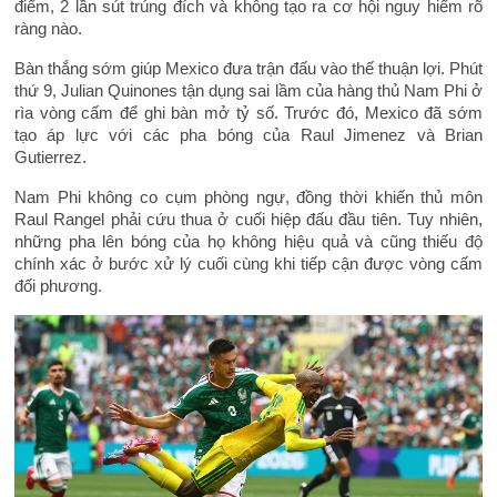
điểm, 2 lần sút trúng đích và không tạo ra cơ hội nguy hiểm rõ
ràng nào.
Bàn thắng sớm giúp Mexico đưa trận đấu vào thế thuận lợi. Phút
thứ 9, Julian Quinones tận dụng sai lầm của hàng thủ Nam Phi ở
rìa vòng cấm để ghi bàn mở tỷ số. Trước đó, Mexico đã sớm
tạo áp lực với các pha bóng của Raul Jimenez và Brian
Gutierrez.
Nam Phi không co cụm phòng ngự, đồng thời khiến thủ môn
Raul Rangel phải cứu thua ở cuối hiệp đấu đầu tiên. Tuy nhiên,
những pha lên bóng của họ không hiệu quả và cũng thiếu độ
chính xác ở bước xử lý cuối cùng khi tiếp cận được vòng cấm
đối phương.