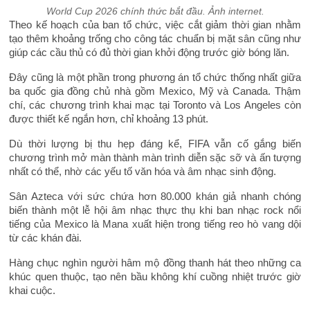
World Cup 2026 chính thức bắt đầu. Ảnh internet.
Theo kế hoạch của ban tổ chức, việc cắt giảm thời gian nhằm
tạo thêm khoảng trống cho công tác chuẩn bị mặt sân cũng như
giúp các cầu thủ có đủ thời gian khởi động trước giờ bóng lăn.
Đây cũng là một phần trong phương án tổ chức thống nhất giữa
ba quốc gia đồng chủ nhà gồm Mexico, Mỹ và Canada. Thậm
chí, các chương trình khai mạc tại Toronto và Los Angeles còn
được thiết kế ngắn hơn, chỉ khoảng 13 phút.
Dù thời lượng bị thu hẹp đáng kể, FIFA vẫn cố gắng biến
chương trình mở màn thành màn trình diễn sặc sỡ và ấn tượng
nhất có thể, nhờ các yếu tố văn hóa và âm nhạc sinh động.
Sân Azteca với sức chứa hơn 80.000 khán giả nhanh chóng
biến thành một lễ hội âm nhạc thực thụ khi ban nhạc rock nổi
tiếng của Mexico là Mana xuất hiện trong tiếng reo hò vang dội
từ các khán đài.
Hàng chục nghìn người hâm mộ đồng thanh hát theo những ca
khúc quen thuộc, tạo nên bầu không khí cuồng nhiệt trước giờ
khai cuộc.