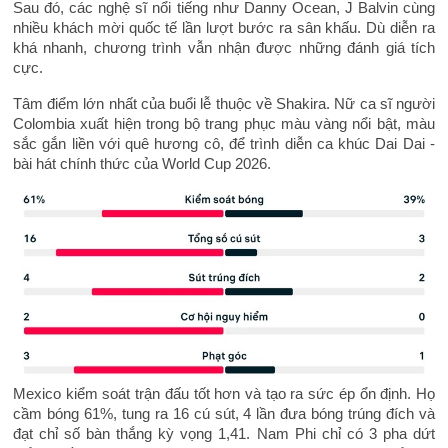
Sau đó, các nghệ sĩ nổi tiếng như Danny Ocean, J Balvin cùng
nhiều khách mời quốc tế lần lượt bước ra sân khấu. Dù diễn ra
khá nhanh, chương trình vẫn nhận được những đánh giá tích
cực.
Tâm điểm lớn nhất của buổi lễ thuộc về Shakira. Nữ ca sĩ người
Colombia xuất hiện trong bộ trang phục màu vàng nổi bật, màu
sắc gắn liền với quê hương cô, để trình diễn ca khúc Dai Dai -
bài hát chính thức của World Cup 2026.
Mexico kiểm soát trận đấu tốt hơn và tạo ra sức ép ổn định. Họ
cầm bóng 61%, tung ra 16 cú sút, 4 lần đưa bóng trúng đích và
đạt chỉ số bàn thắng kỳ vọng 1,41. Nam Phi chỉ có 3 pha dứt