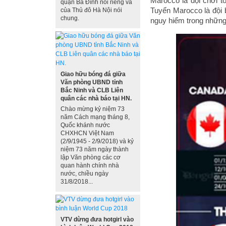
Marocco là đội chơi t
quận Ba Đình nói riêng và
Tuyển Marocco là đội b
của Thủ đô Hà Nội nói
chung.
nguy hiểm trong những
Giao hữu bóng đá giữa
Văn phòng UBND tỉnh
Bắc Ninh và CLB Liên
quân các nhà báo tại HN.
Chào mừng kỷ niệm 73
năm Cách mạng tháng 8,
Quốc khánh nước
CHXHCN Việt Nam
(2/9/1945 - 2/9/2018) và kỷ
niệm 73 năm ngày thành
lập Văn phòng các cơ
quan hành chính nhà
nước, chiều ngày
31/8/2018...
VTV dừng đưa hotgirl vào