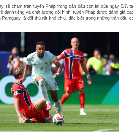
y sẽ chạm trán tuyển Pháp trong trận đấu còn lại của ngày 5/7, tạ
 về danh tiếng và chất lượng đội hình, tuyển Pháp được đánh giá ca
Paraguay là đối thủ rất khó chịu, đặc biệt trong những trận đấu c