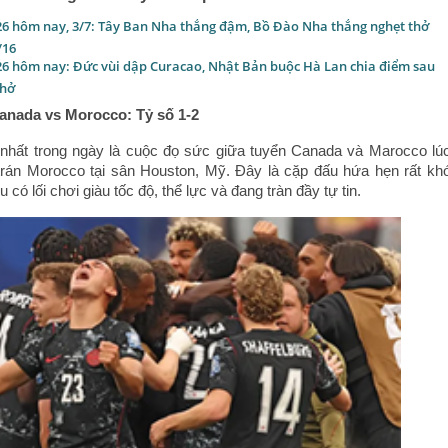
26 hôm nay, 3/7: Tây Ban Nha thắng đậm, Bồ Đào Nha thắng nghẹt thở
/16
26 hôm nay: Đức vùi dập Curacao, Nhật Bản buộc Hà Lan chia điểm sau
thở
anada vs Morocco: Tỷ số 1-2
 nhất trong ngày là cuộc đọ sức giữa tuyển Canada và Marocco lú
rán Morocco tại sân Houston, Mỹ. Đây là cặp đấu hứa hẹn rất kh
 có lối chơi giàu tốc độ, thể lực và đang tràn đầy tự tin.