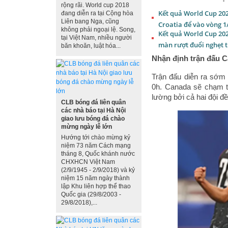
rộng rãi. World cup 2018
Kết quả World Cup 20
đang diễn ra tại Cộng hòa
Liên bang Nga, cũng
Croatia để vào vòng 1
không phải ngoại lệ. Song,
Kết quả World Cup 20
tại Việt Nam, nhiều người
màn rượt đuổi nghẹt 
băn khoăn, luật hóa...
Nhận định trận đấu C
Trận đấu diễn ra sớm
0h. Canada sẽ chạm t
lường bởi cả hai đội đều
CLB bóng đá liên quân
các nhà báo tại Hà Nội
giao lưu bóng đá chào
mừng ngày lễ lớn
Hướng tới chào mừng kỷ
niệm 73 năm Cách mạng
tháng 8, Quốc khánh nước
CHXHCN Việt Nam
(2/9/1945 - 2/9/2018) và kỷ
niệm 15 năm ngày thành
lập Khu liên hợp thể thao
Quốc gia (29/8/2003 -
29/8/2018),...