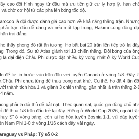
ẩy cao đội hình ngay từ đầu mà ưu tiên giữ cự ly hợp lý, hạn ch
ộ và chờ cơ hội từ các pha lên bóng tốc độ.
 Marocco là đội được đánh giá cao hơn về khả năng thắng trận. Nhưn
phải trận đấu dễ dàng và nếu mất tập trung, Hakimi cùng đồng độ
hận trái đắng.
 thấy phong độ rất ấn tượng. Họ bất bại 20 trận liên tiếp trở lại đâ
ng. Trong đó, Sư tử Atlas giành tới 13 chiến thắng. Đội bóng của ôn
là đại diện Châu Phi được đặt nhiều kỳ vọng nhất ở kỳ World Cu
o để tự tin bước vào trận đấu với tuyển Canada ở vòng 1/8. Đây l
a Châu Phi chưa từng để thua trong quá khứ. Cụ thể, họ đã 4 lần đố
ới thành tích hòa 1 và giành 3 chiến thắng, gần nhất là trận thắng 2-
 4 năm.
ng phải là đối thủ dễ bắt nạt. Theo quan sát, quốc gia đồng chủ nh
 để thua 1/8 trận đấu trở lại đây. Riêng ở World Cup 2026, ngoài trậ
Thụy Sĩ ở vòng bảng, còn lại họ hòa tuyển Bosnia 1-1, vùi dập tuyể
ển Nam Phi 1-0 ở vòng 1/16 cách đây vài ngày.
araguay vs Pháp: Tỷ số 0-2