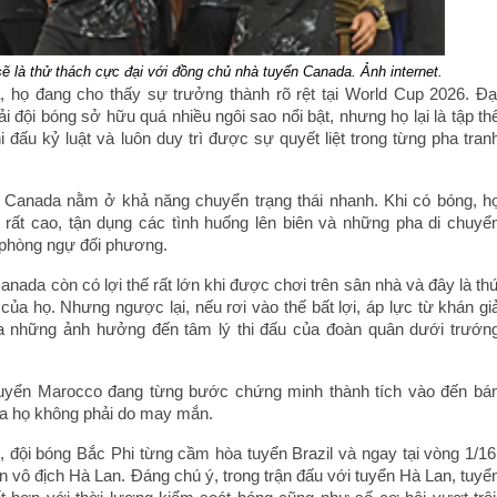
 là thử thách cực đại với đồng chủ nhà tuyển Canada. Ảnh internet.
 họ đang cho thấy sự trưởng thành rõ rệt tại World Cup 2026. Đạ
 đội bóng sở hữu quá nhiều ngôi sao nổi bật, nhưng họ lại là tập th
hi đấu kỷ luật và luôn duy trì được sự quyết liệt trong từng pha tran
Canada nằm ở khả năng chuyển trạng thái nhanh. Khi có bóng, h
 rất cao, tận dụng các tình huống lên biên và những pha di chuyể
 phòng ngự đối phương.
anada còn có lợi thế rất lớn khi được chơi trên sân nhà và đây là th
 của họ. Nhưng ngược lại, nếu rơi vào thế bất lợi, áp lực từ khán gi
ra những ảnh hưởng đến tâm lý thi đấu của đoàn quân dưới trướn
 tuyển Marocco đang từng bước chứng minh thành tích vào đến bá
a họ không phải do may mắn.
, đội bóng Bắc Phi từng cầm hòa tuyển Brazil và ngay tại vòng 1/16
n vô địch Hà Lan. Đáng chú ý, trong trận đấu với tuyển Hà Lan, tuyể