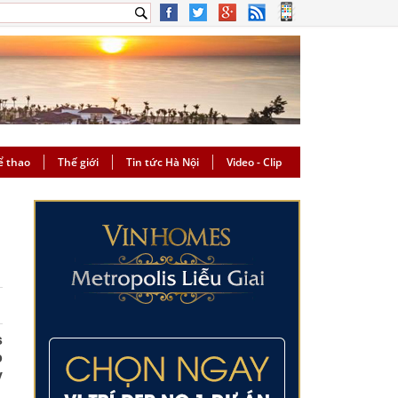
ể thao
Thế giới
Tin tức Hà Nội
Video - Clip
s
o
y