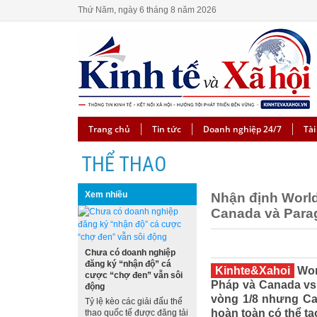
Thứ Năm, ngày 6 tháng 8 năm 2026
Trang chủ
Tin tức
Doanh nghiệp 24/7
Tài
THỂ THAO
Xem nhiều
Nhận định World
Canada và Parag
Chưa có doanh nghiệp
đăng ký “nhận độ” cá
Kinhte&Xahoi
Wor
cược “chợ đen” vẫn sôi
Pháp và Canada vs
động
vòng 1/8 nhưng Ca
Tỷ lệ kèo các giải đấu thể
hoàn toàn có thể tạ
thao quốc tế được đăng tải