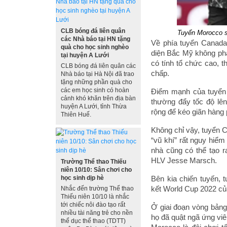
CLB bóng đá liên quân
Tuyển Morocco sẽ
các Nhà báo tại HN tặng
Về phía tuyển Canada,
quà cho học sinh nghèo
diện Bắc Mỹ không phải
tại huyện A Lưới
có tính tổ chức cao, t
CLB bóng đá liên quân các
chấp.
Nhà báo tại Hà Nội đã trao
tặng những phần quà cho
các em học sinh có hoàn
Điểm mạnh của tuyển 
cảnh khó khăn trên địa bàn
thường đẩy tốc độ lên
huyện A Lưới, tỉnh Thừa
rộng để kéo giãn hàng
Thiên Huế.
Không chỉ vậy, tuyển C
“vũ khí” rất nguy hiểm
nhà cũng có thể tạo 
HLV Jesse Marsch.
Trường Thể thao Thiếu
niên 10/10: Sân chơi cho
học sinh dịp hè
Bên kia chiến tuyến,
kết World Cup 2022 củ
Nhắc đến trường Thể thao
Thiếu niên 10/10 là nhắc
tới chiếc nôi đào tạo rất
Ở giai đoạn vòng bảng
nhiều tài năng trẻ cho nền
họ đã quật ngã ứng viê
thể dục thể thao (TDTT)