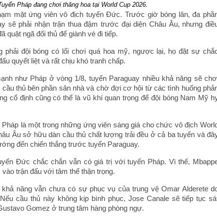
Tuyển Pháp đang chơi thăng hoa tại World Cup 2026.
ạm mặt ứng viên vô địch tuyển Đức. Trước giờ bóng lăn, đa phầ
ay sẽ phải nhận trận thua đậm trước đại diện Châu Âu, nhưng điề
ã quật ngã đối thủ để giành vé đi tiếp.
 phải đội bóng có lối chơi quá hoa mỹ, ngược lại, họ đặt sự chắ
đấu quyết liệt và rất chịu khó tranh chấp.
ạnh như Pháp ở vòng 1/8, tuyển Paraguay nhiều khả năng sẽ chơ
g cầu thủ bên phần sân nhà và chờ đợi cơ hội từ các tình huống phả
ng cố định cũng có thể là vũ khí quan trọng để đội bóng Nam Mỹ h
n Pháp là một trong những ứng viên sáng giá cho chức vô địch Worl
âu Âu sở hữu dàn cầu thủ chất lượng trải đều ở cả ba tuyến và đâ
hướng đến chiến thắng trước tuyển Paraguay.
uyển Đức chắc chắn vẫn có giá trị với tuyển Pháp. Vì thế, Mbapp
vào trận đấu với tâm thế thận trọng.
 khả năng vẫn chưa có sự phục vụ của trung vệ Omar Alderete d
Nếu cầu thủ này không kịp bình phục, Jose Canale sẽ tiếp tục sá
 Gustavo Gomez ở trung tâm hàng phòng ngự.