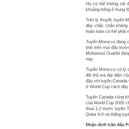
Họ có thể không vội đ
khoảng trống ở trung l
Trên lý thuyết, tuyển
đây chắc chắn không 
hoàn toàn có thể phải n
Tuyển Morocco đang cho
tính trên mọi đấu trườ
Mohamed Ouahbi đang 
này.
Tuyển Morocco có lý d
đối thủ mà đại diện củ
đầu với tuyển Canada v
ở World Cup cách đây
Tuyển Canada cũng khô
của World Cup 2026 chỉ
thua 1-2 trước tuyển 
Qatar 6-0 và thắng tuy
Nhận định trận đấu P