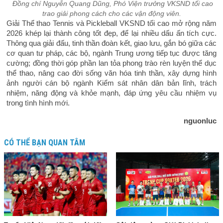
Đồng chí Nguyễn Quang Dũng, Phó Viện trưởng VKSND tối cao
trao giải phong cách cho các vận động viên.
Giải Thể thao Tennis và Pickleball VKSND tối cao mở rộng năm
2026 khép lại thành công tốt đẹp, để lại nhiều dấu ấn tích cực.
Thông qua giải đấu, tinh thần đoàn kết, giao lưu, gắn bó giữa các
cơ quan tư pháp, các bộ, ngành Trung ương tiếp tục được tăng
cường; đồng thời góp phần lan tỏa phong trào rèn luyện thể dục
thể thao, nâng cao đời sống văn hóa tinh thần, xây dựng hình
ảnh người cán bộ ngành Kiểm sát nhân dân bản lĩnh, trách
nhiệm, năng động và khỏe mạnh, đáp ứng yêu cầu nhiệm vụ
trong tình hình mới.
nguonluc
CÓ THỂ BẠN QUAN TÂM