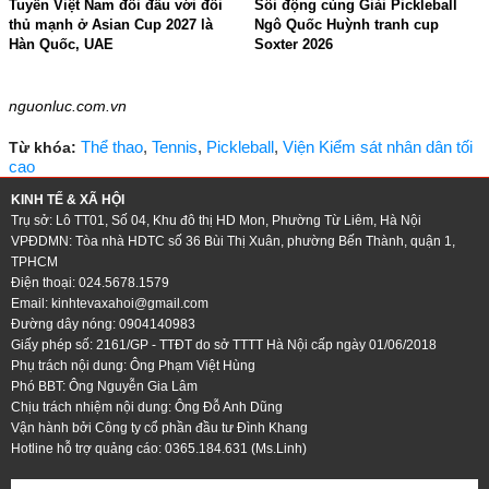
Tuyển Việt Nam đối đầu với đối
Sôi động cùng Giải Pickleball
thủ mạnh ở Asian Cup 2027 là
Ngô Quốc Huỳnh tranh cup
Hàn Quốc, UAE
Soxter 2026
20:27 - 10/05/2026
19:42 - 21/04/2026
nguonluc.com.vn
Thể thao
,
Tennis
,
Pickleball
,
Viện Kiểm sát nhân dân tối
Từ khóa:
cao
KINH TẾ & XÃ HỘI
Trụ sở: Lô TT01, Số 04, Khu đô thị HD Mon, Phường Từ Liêm, Hà Nội
VPĐDMN: Tòa nhà HDTC số 36 Bùi Thị Xuân, phường Bến Thành, quận 1,
TPHCM
Điện thoại: 024.5678.1579
Email:
kinhtevaxahoi@gmail.com
Đường dây nóng: 0904140983
Giấy phép số: 2161/GP - TTĐT do sở TTTT Hà Nội cấp ngày 01/06/2018
Phụ trách nội dung: Ông Phạm Việt Hùng
Phó BBT: Ông Nguyễn Gia Lâm
Chịu trách nhiệm nội dung: Ông Đỗ Anh Dũng
Vận hành bởi Công ty cổ phần đầu tư Đình Khang
Hotline hỗ trợ quảng cáo: 0365.184.631 (Ms.Linh)