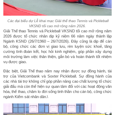
Các đại biểu dự Lễ khai mạc Giải thể thao Tennis và Pickleball
VKSND tối cao mở rộng năm 2026.
Giải Thể thao Tennis và Pickleball VKSND tối cao mở rộng năm
2026 được tổ chức nhân dịp kỷ niệm 66 năm ngày thành lập
Ngành KSND (26/7/1960 – 26/7/2026). Đây cũng là dịp để cán
bộ, công chức các đơn vị giao lưu, rèn luyện sức khoẻ, tăng
cường tình đoàn kết, học hỏi kinh nghiệm, góp phần xây dựng
môi trường làm việc thân thiện, gắn bó và hoàn thành tốt nhiệm
vụ được giao.
Đặc biệt, Giải Thể thao năm nay nhận được sự đồng hành, tài
trợ của Vietcombank và Soxter Pickleball. Sự đồng hành của
các nhà tài trợ không chỉ góp phần nâng cao chất lượng tổ chức
giải đấu mà còn thể hiện sự quan tâm đối với các hoạt động văn
hóa, thể thao, chăm lo đời sống tinh thần cho cán bộ, công chức
ngành Kiểm sát nhân dân.\