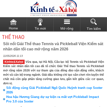
Home
Tin mới
Mở rộng
Tìm kiếm
THỂ THAO
Sôi nổi Giải Thể thao Tennis và Pickleball Viện Kiểm sát
nhân dân tối cao mở rộng năm 2026
11/05/2026 11:13
Kinhte&Xahoi
Vừa qua, tại Hà Nội, Câu lạc bộ Tennis và Pickleball Viện
Kiểm sát nhân dân tối cao đã tổ chức Giải Thể thao Tennis và Pickleball
mở rộng năm 2026 với sự tham gia của đông đảo vận động viên, khách
mời và cán bộ trong ngành. Giải đấu không chỉ tạo sân chơi rèn luyện thể
chất mà còn góp phần tăng cường giao lưu, gắn kết giữa các cơ quan,
đơn vị.
Sôi động cùng Giải Pickleball Ngô Quốc Huỳnh tranh cup Soxter
2026
Hoa hậu Hương Giang dự sự kiện ra mắt vợt Pickleball Impact
Pro 3.0 của Soxter