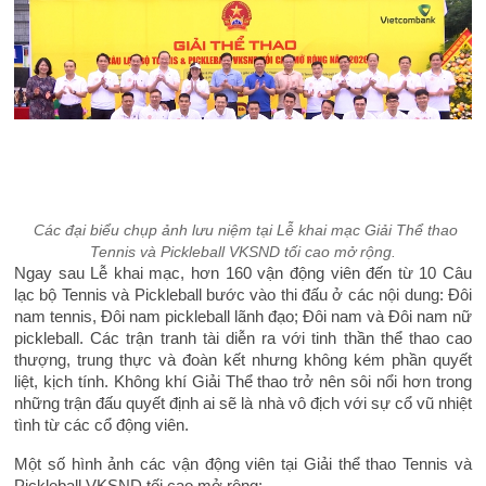
Các đại biểu chụp ảnh lưu niệm tại Lễ khai mạc Giải Thể thao
Tennis và Pickleball VKSND tối cao mở rộng.
Ngay sau Lễ khai mạc, hơn 160 vận động viên đến từ 10 Câu
lạc bộ Tennis và Pickleball bước vào thi đấu ở các nội dung: Đôi
nam tennis, Đôi nam pickleball lãnh đạo; Đôi nam và Đôi nam nữ
pickleball. Các trận tranh tài diễn ra với tinh thần thể thao cao
thượng, trung thực và đoàn kết nhưng không kém phần quyết
liệt, kịch tính. Không khí Giải Thể thao trở nên sôi nổi hơn trong
những trận đấu quyết định ai sẽ là nhà vô địch với sự cổ vũ nhiệt
tình từ các cổ động viên.
Một số hình ảnh các vận động viên tại Giải thể thao Tennis và
Pickleball VKSND tối cao mở rộng: