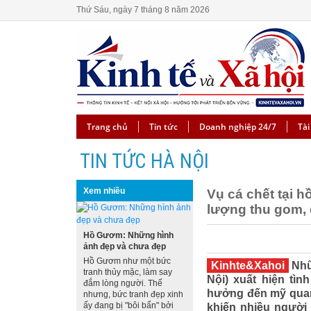
Thứ Sáu, ngày 7 tháng 8 năm 2026
Trang chủ
Tin tức
Doanh nghiệp 24/7
Tài
TIN TỨC HÀ NỘI
Xem nhiều
Vụ cá chết tại 
lượng thu gom,
Hồ Gươm: Những hình
ảnh đẹp và chưa đẹp
Hồ Gươm như một bức
Kinhte&Xahoi
Nhữ
tranh thủy mặc, làm say
Nội) xuất hiện tì
đắm lòng người. Thế
hưởng đến mỹ quan 
nhưng, bức tranh đẹp xinh
ấy đang bị "bôi bẩn" bởi
khiến nhiều người 