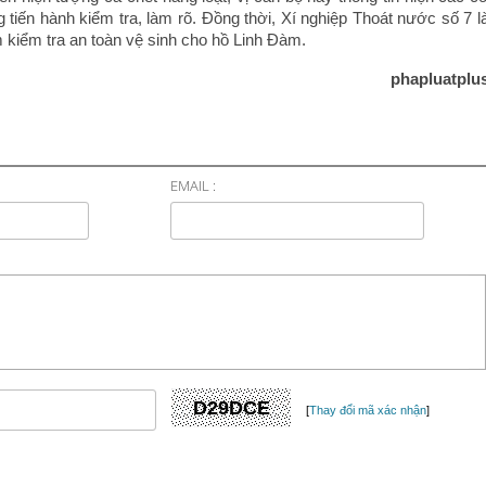
tiến hành kiểm tra, làm rõ. Đồng thời, Xí nghiệp Thoát nước số 7 l
m kiểm tra an toàn vệ sinh cho hồ Linh Đàm.
phapluatplu
EMAIL :
[
Thay đổi mã xác nhận
]