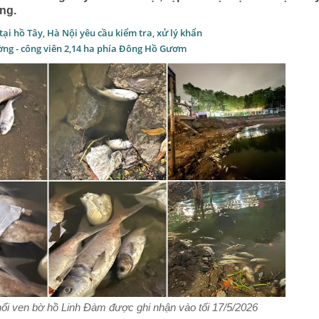
ng.
 tại hồ Tây, Hà Nội yêu cầu kiểm tra, xử lý khẩn
ờng - công viên 2,14 ha phía Đông Hồ Gươm
nổi ven bờ hồ Linh Đàm được ghi nhận vào tối 17/5/2026