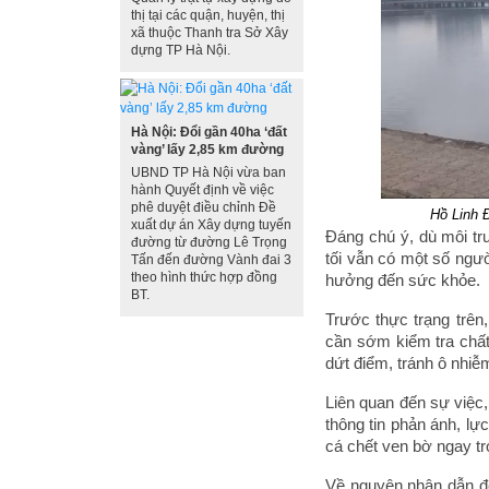
thị tại các quận, huyện, thị
xã thuộc Thanh tra Sở Xây
dựng TP Hà Nội.
Hà Nội: Đổi gần 40ha ‘đất
vàng’ lấy 2,85 km đường
UBND TP Hà Nội vừa ban
hành Quyết định về việc
phê duyệt điều chỉnh Đề
Hồ Linh 
xuất dự án Xây dựng tuyến
Đáng chú ý, dù môi t
đường từ đường Lê Trọng
tối vẫn có một số ngư
Tấn đến đường Vành đai 3
theo hình thức hợp đồng
hưởng đến sức khỏe.
BT.
Trước thực trạng trên
cần sớm kiểm tra chất
dứt điểm, tránh ô nhiễm
Liên quan đến sự việc
thông tin phản ánh, l
cá chết ven bờ ngay tr
Về nguyên nhân dẫn đế