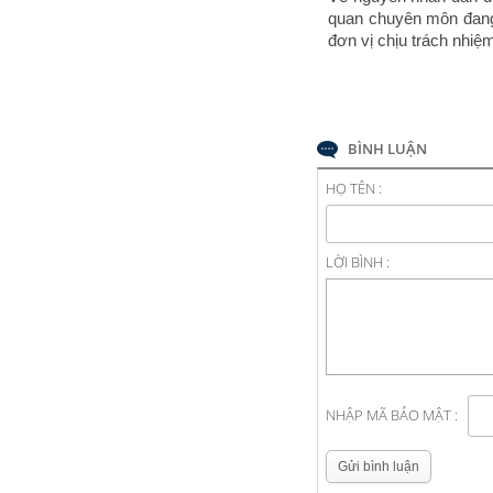
quan chuyên môn đang 
đơn vị chịu trách nhiệ
BÌNH LUẬN
HỌ TÊN :
LỜI BÌNH :
NHẬP MÃ BẢO MẬT :
Gửi bình luận