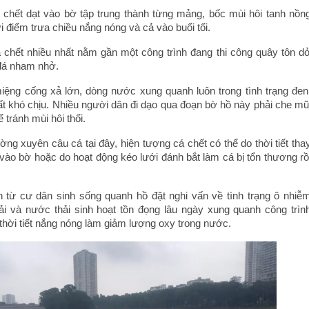
 chết dạt vào bờ tập trung thành từng mảng, bốc mùi hôi tanh nồn
ời điểm trưa chiều nắng nóng và cả vào buổi tối.
chết nhiều nhất nằm gần một công trình đang thi công quây tôn d
đá nham nhở.
 miệng cống xả lớn, dòng nước xung quanh luôn trong tình trạng đen
ất khó chịu. Nhiều người dân đi dạo qua đoạn bờ hồ này phải che mũ
 tránh mùi hôi thối.
g xuyên câu cá tại đây, hiện tượng cá chết có thể do thời tiết tha
t vào bờ hoặc do hoạt động kéo lưới đánh bắt làm cá bị tổn thương rồ
n từ cư dân sinh sống quanh hồ đặt nghi vấn về tình trạng ô nhiễ
i và nước thải sinh hoạt tồn đọng lâu ngày xung quanh công trìn
 thời tiết nắng nóng làm giảm lượng oxy trong nước.