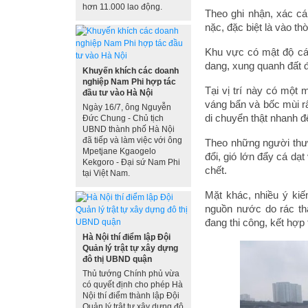
hơn 11.000 lao động.
Theo ghi nhận, xác cá
nặc, đặc biệt là vào th
Khu vực có mật độ cá 
dang, xung quanh đất 
Khuyến khích các doanh
nghiệp Nam Phi hợp tác
Tại vị trí này có một
đầu tư vào Hà Nội
váng bẩn và bốc mùi r
Ngày 16/7, ông Nguyễn
di chuyển thật nhanh để
Đức Chung - Chủ tịch
UBND thành phố Hà Nội
đã tiếp và làm việc với ông
Theo những người thườn
Mpetjane Kgaogelo
đổi, gió lớn đẩy cá dạ
Kekgoro - Đại sứ Nam Phi
chết.
tại Việt Nam.
Mặt khác, nhiều ý kiế
nguồn nước do rác thả
đang thi công, kết hợp
Hà Nội thí điểm lập Đội
Quản lý trật tự xây dựng
đô thị UBND quận
Thủ tướng Chính phủ vừa
có quyết định cho phép Hà
Nội thí điểm thành lập Đội
Quản lý trật tự xây dựng đô