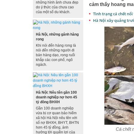
những hình ảnh chưa đẹp
cảm thấy hoang ma
do ý thức của chưa cao
của một số du khách.
Tình trạng cá chết nổi
Hà Nội xây quảng trư
Hà Nội, những gánh hàng
rong
Khi nói đến hàng rong là
nói đến những người đi
bán hàng dạo, rong ruổi
khắp các con phố, ngõ
ngách.
Hà Nội: Nêu tên gần 100
doanh nghiệp nợ hơn 45
tỷ đồng BHXH
Gần 100 doanh nghiệp
vừa bị cơ quan bảo hiểm
xã hội Hà Nội nêu tên với
số nợ BHXH, BHYT, BHTN
hơn 45 tỷ đồng, ảnh
Cá chết 
hưởng tới quyền lợi của