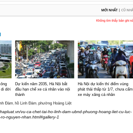
|
MỚI NHẤT
CŨ NH
Không tìm thấy bản ghi n
M
công
Dự kiến năm 2035, Hà Nội bắt
Hà Nội dự kiến thí điểm vùng
 di dời
đầu hạn chế xe cá nhân vào nội
phát thải thấp từ 1/7, chưa cấm
thành
xe máy xăng cá nhân
Linh Đàm
hồ Linh Đàm
phường Hoàng Liệt
,
,
phapluat.vn/vu-ca-chet-tai-ho-linh-dam-ubnd-phuong-hoang-liet-cu-luc-
ro-nguyen-nhan.html#gallery-1