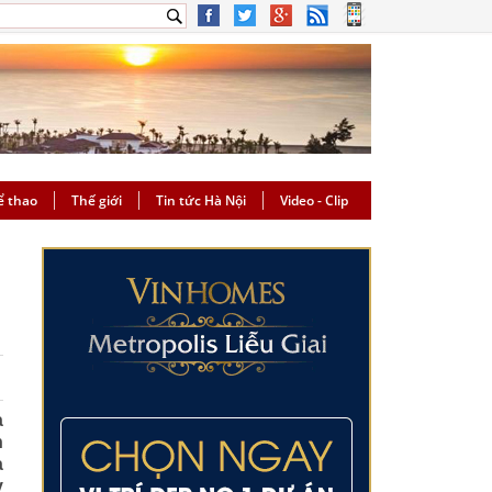
ể thao
Thế giới
Tin tức Hà Nội
Video - Clip
à
h
à
y