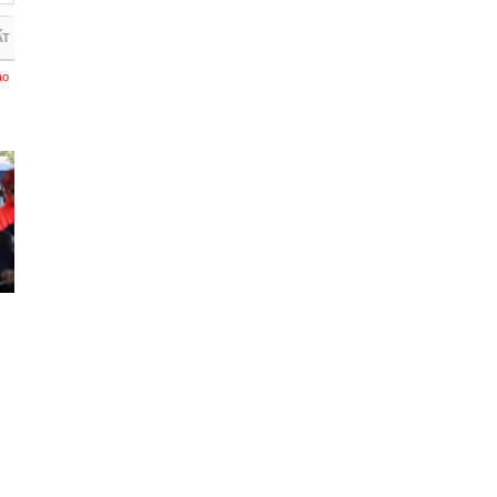
ẤT
ào