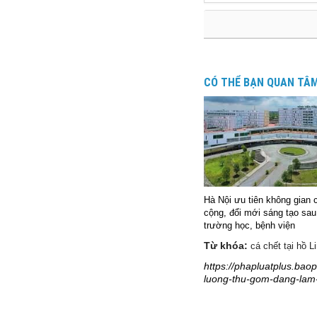
CÓ THỂ BẠN QUAN TÂ
Hà Nội ưu tiên không gian 
cộng, đổi mới sáng tạo sau
trường học, bệnh viện
Từ khóa:
cá chết tại hồ 
https://phapluatplus.bao
luong-thu-gom-dang-lam-