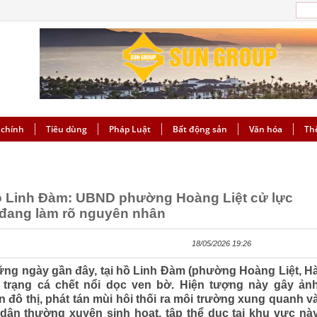
 chính
Tiêu dùng
Pháp Luật
Bất động sản
Văn hóa
Th
hồ Linh Đàm: UBND phường Hoàng Liệt cử lực
 đang làm rõ nguyên nhân
18/05/2026 19:26
ng ngày gần đây, tại hồ Linh Đàm (phường Hoàng Liệt, H
nh trạng cá chết nổi dọc ven bờ. Hiện tượng này gây ản
đô thị, phát tán mùi hôi thối ra môi trường xung quanh v
dân thường xuyên sinh hoạt, tập thể dục tại khu vực nà