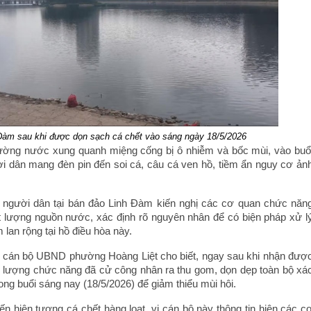
Đàm sau khi được dọn sạch cá chết vào sáng ngày 18/5/2026
rường nước xung quanh miệng cống bị ô nhiễm và bốc mùi, vào buổ
ời dân mang đèn pin đến soi cá, câu cá ven hồ, tiềm ẩn nguy cơ ản
, người dân tại bán đảo Linh Đàm kiến nghị các cơ quan chức năn
 lượng nguồn nước, xác định rõ nguyên nhân để có biện pháp xử l
 lan rộng tại hồ điều hòa này.
, cán bộ UBND phường Hoàng Liệt cho biết, ngay sau khi nhận đượ
ực lượng chức năng đã cử công nhân ra thu gom, dọn dẹp toàn bộ xá
ong buổi sáng nay (18/5/2026) để giảm thiểu mùi hôi.
n hiện tượng cá chết hàng loạt, vị cán bộ này thông tin hiện các c