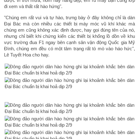
được vì trời mưa, hôm nay nắng đẹp, em rũ mấy bạn cùng lớp
đi xem và thất rất hào hứng".
"Chúng em rất vui và tự hào, trưng bày ở đây không chỉ là dàn
Đại Bác mà còn nhiều các thiết bị máy móc vũ khí khác mà
chúng em cũng không xác định được, hay gọi đúng tên của nó,
nhưng chỉ biết khi chứng kiến các thiết bị khổng lồ dồn về khu
vực trường đua F1 ngay bên cạnh sân vận động Quốc gia Mỹ
Đình, chúng em đều có một tâm trạng rất tò mò vào háo hức",
Lê Tuyết Hoa cho hay.