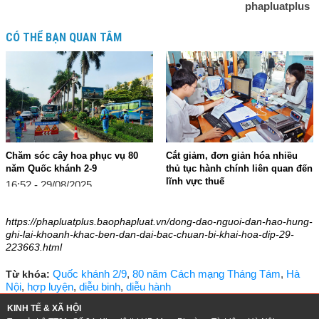
phapluatplus
CÓ THỂ BẠN QUAN TÂM
Chăm sóc cây hoa phục vụ 80
Cắt giảm, đơn giản hóa nhiều
năm Quốc khánh 2-9
thủ tục hành chính liên quan đến
lĩnh vực thuế
16:52 - 29/08/2025
16:49 - 29/08/2025
https://phapluatplus.baophapluat.vn/dong-dao-nguoi-dan-hao-hung-
ghi-lai-khoanh-khac-ben-dan-dai-bac-chuan-bi-khai-hoa-dip-29-
223663.html
Quốc khánh 2/9
,
80 năm Cách mạng Tháng Tám
,
Hà
Từ khóa:
Nội
,
hợp luyện
,
diễu binh
,
diễu hành
KINH TẾ & XÃ HỘI