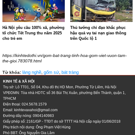
Hà Nội yêu cầu 100% xã, phường
Thủ tướng chỉ đạo khắc phục
tổ chức Tết Trung thu năm 2025
hậu quả vụ tai nạn giao thông
cho trẻ em
trên Quốc lộ 1
15:34 - 25/07/2025
15:24 - 25/07/2025
https://kinhtedothi.vn/gom-bat-trang-tinh-hoa-gom-viet-vuon-tam-
the-gioi.783078.html
làng nghề
,
gốm sứ
,
bát tràng
Từ khóa:
KINH TẾ & XÃ HỘI
Trụ sở: Lô TT01, Số 04, Khu đô thị HD Mon, Phường Từ Liêm, Hà Nội
VPĐDMN: Tòa nhà HDTC số 36 Bùi Thị Xuân, phường Bến Thành, quận 1,
TPHCM
Điện thoại: 024.5678.1579
Email:
kinhtevaxahoi@gmail.com
Đường dây nóng: 0904140983
Giấy phép số: 2161/GP - TTĐT do sở TTTT Hà Nội cấp ngày 01/06/2018
Phụ trách nội dung: Ông Phạm Việt Hùng
Phó BBT: Ông Nguyễn Gia Lâm