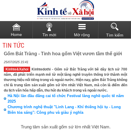
Home
Tin mới
Mở rộng
Tìm kiếm
TIN TỨC
Gốm Bát Tràng - Tinh hoa gốm Việt vươn tầm thế giới
25/07/2025 15:41
Kinhte&Xahoi
Kinhtedothi - Gốm sứ Bát Tràng với bề dày lịch sử 700
năm, đã phát triển mạnh mẽ từ một làng nghề truyền thống trở thành một
thương hiệu nổi tiếng trong và ngoài nước. Hiện nay, gốm Bát Tràng không
chỉ là trung tâm sản xuất gốm sứ lớn nhất Việt Nam, mà còn là điểm đến
du lịch văn hóa hấp dẫn, thu hút du khách trong và ngoài nước.
Hà Nội lần đầu đăng cai tổ chức Festival làng nghề quốc tế năm
2025
Chương trình nghệ thuật "Linh Lang - Khí thiêng hội tụ - Long
Biên tỏa sáng": Công phu và giàu ý nghĩa
Trung tâm sản xuất gốm sứ lớn nhất Việt Nam.