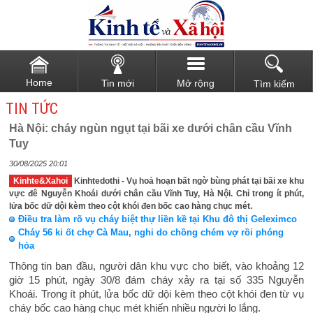
Home
Tin mới
Mở rộng
Tìm kiếm
TIN TỨC
Hà Nội: cháy ngùn ngụt tại bãi xe dưới chân cầu Vĩnh
Tuy
30/08/2025 20:01
Kinhte&Xahoi
Kinhtedothi - Vụ hoả hoạn bất ngờ bùng phát tại bãi xe khu
vực đê Nguyễn Khoái dưới chân cầu Vĩnh Tuy, Hà Nội. Chỉ trong ít phút,
lửa bốc dữ dội kèm theo cột khói đen bốc cao hàng chục mét.
Điều tra làm rõ vụ cháy biệt thự liền kề tại Khu đô thị Geleximco
Cháy 56 ki ốt chợ Cà Mau, nghi do chồng chém vợ rồi phóng
hỏa
Thông tin ban đầu, người dân khu vực cho biết, vào khoảng 12
giờ 15 phút, ngày 30/8 đám cháy xảy ra tại số 335 Nguyễn
Khoái. Trong ít phút, lửa bốc dữ dội kèm theo cột khói đen từ vụ
cháy bốc cao hàng chục mét khiến nhiều người lo lắng.