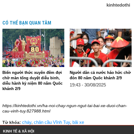
kinhtedothi
CÓ THỂ BẠN QUAN TÂM
Biển người thức xuyên đêm đợi
Người dân cả nước háo hức chờ
chờ màn tổng duyệt diễu binh,
đón 80 năm Quốc khánh 2/9
diễu hành kỷ niệm 80 năm Quốc
19:43 - 30/08/2025
khánh 2/9
19:47 - 30/08/2025
https://kinhtedothi.vn/ha-noi-chay-ngun-ngut-tai-bai-xe-duoi-chan-
cau-vinh-tuy.827988.html
cháy
,
chân cầu Vĩnh Tuy
,
bãi xe
Từ khóa:
KINH TẾ & XÃ HỘI