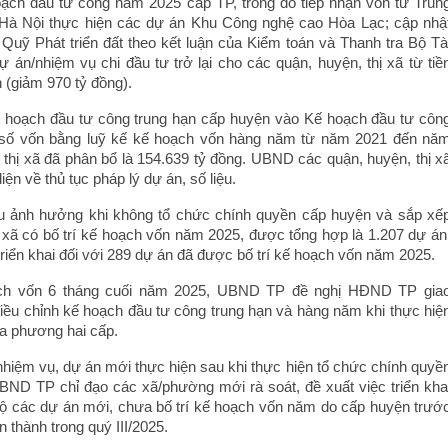
ạch đầu tư công năm 2025 cấp TP, trong đó tiếp nhận vốn từ Trun
Hà Nội thực hiện các dự án Khu Công nghệ cao Hòa Lạc; cập nhậ
Quỹ Phát triển đất theo kết luận của Kiểm toán và Thanh tra Bộ Tà
 án/nhiệm vụ chi đầu tư trở lại cho các quận, huyện, thị xã từ tiề
ần (giảm 970 tỷ đồng).
ế hoạch đầu tư công trung hạn cấp huyện vào Kế hoạch đầu tư côn
 số vốn bằng luỹ kế kế hoạch vốn hàng năm từ năm 2021 đến nă
 thị xã đã phân bổ là 154.639 tỷ đồng. UBND các quận, huyện, thị x
iện về thủ tục pháp lý dự án, số liệu.
ịu ảnh hưởng khi không tổ chức chính quyền cấp huyện và sắp xế
 xã có bố trí kế hoạch vốn năm 2025, được tổng hợp là 1.207 dự án
triển khai đối với 289 dự án đã được bố trí kế hoạch vốn năm 2025.
ch vốn 6 tháng cuối năm 2025, UBND TP đề nghị HĐND TP gia
ều chỉnh kế hoạch đầu tư công trung hạn và hàng năm khi thực hiệ
ịa phương hai cấp.
 nhiệm vụ, dự án mới thực hiện sau khi thực hiện tổ chức chính quyề
BND TP chỉ đạo các xã/phường mới rà soát, đề xuất việc triển kha
n bộ các dự án mới, chưa bố trí kế hoạch vốn năm do cấp huyện trướ
 thành trong quý III/2025.