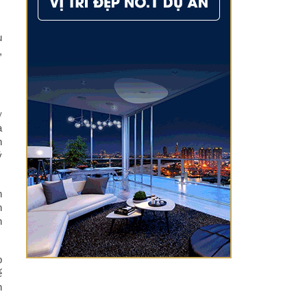
u
,
ơ
à
n
ỷ
h
n
n
p
ế
h