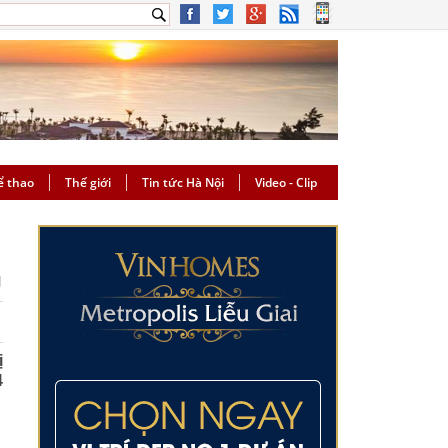
ể thao
Thế giới
Tin tức Hà Nội
Video - Clip
g
ị
4