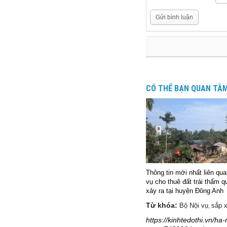
Gửi bình luận
CÓ THỂ BẠN QUAN TÂ
Thông tin mới nhất liên qu
vụ cho thuê đất trái thẩm 
xảy ra tại huyện Đông Anh
Từ khóa:
Bộ Nội vụ
sắp 
,
https://kinhtedothi.vn/h