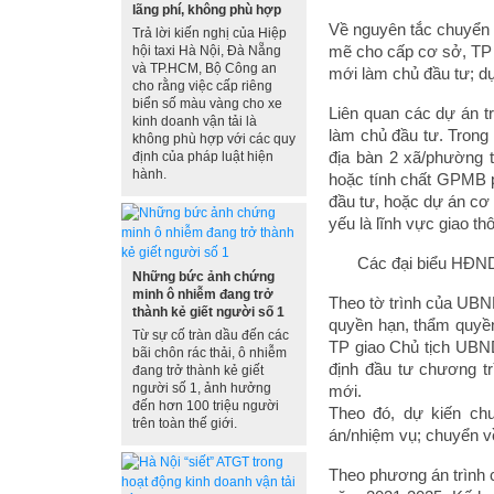
lãng phí, không phù hợp
Về nguyên tắc chuyển 
Trả lời kiến nghị của Hiệp
mẽ cho cấp cơ sở, TP
hội taxi Hà Nội, Đà Nẵng
và TP.HCM, Bộ Công an
mới làm chủ đầu tư; d
cho rằng việc cấp riêng
biển số màu vàng cho xe
Liên quan các dự án t
kinh doanh vận tải là
làm chủ đầu tư. Trong 
không phù hợp với các quy
địa bàn 2 xã/phường 
định của pháp luật hiện
hành.
hoặc tính chất GPMB p
đầu tư, hoặc dự án cơ 
yếu là lĩnh vực giao thô
Các đại biểu HĐND 
Những bức ảnh chứng
minh ô nhiễm đang trở
Theo tờ trình của UB
thành kẻ giết người số 1
quyền hạn, thẩm quyề
Từ sự cố tràn dầu đến các
TP giao Chủ tịch UBN
bãi chôn rác thải, ô nhiễm
định đầu tư chương t
đang trở thành kẻ giết
người số 1, ảnh hưởng
mới.
đến hơn 100 triệu người
Theo đó, dự kiến ch
trên toàn thế giới.
án/nhiệm vụ; chuyển v
Theo phương án trình 