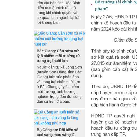
Bộ trưởng Tài chính N
trên địa bàn tỉnh Hòa Bình
diễn ra một cách rầm rộ
phạm"
trong khi chính quyền và
Ngày 27/6, HĐND TP Hà
cơ quan ban ngành lại trả
chỉnh kế hoạch đầu t
lời không biết.
năm 2024 kéo dài khi 
Giám đốc Sở
Trình bày tờ trình củ
Bắc Giang: Cần sớm xử
lý ô nhiễm môi trường từ
sở kết quả rà soát, 
trang trại nuôi lợn
27.845 dự án/nhiệm vụ
Người dân tại xã Long Sơn
(bao gồm cấp xã) là 2
(huyện Sơn Động, tỉnh Bắc
đồng.
Giang) bức xúc phản ánh
về trang trại chăn nuôi lợn
Theo đó, UBND TP đề 
ở Bắc Giang gây ô nhiễm
môi trường, ảnh hưởng
cấp huyện trước sắp 
nghiêm trọng đến đời sống
nay được bàn giao về
dân cư trên địa bàn.
cấp hiện hành được ch
HĐND TP quyết nghị 
huyện giao kế hoạch 
hoạch đầu tư công tr
Bộ Công an: Đổi biển số
trung hạn cấp TP.
taxi sang màu vàng là