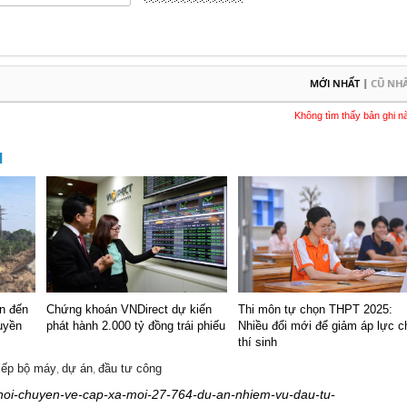
|
MỚI NHẤT
CŨ NH
Không tìm thấy bản ghi n
M
an đến
Chứng khoán VNDirect dự kiến
Thi môn tự chọn THPT 2025:
quyền
phát hành 2.000 tỷ đồng trái phiếu
Nhiều đổi mới để giảm áp lực c
thí sinh
xếp bộ máy
dự án
đầu tư công
,
,
a-noi-chuyen-ve-cap-xa-moi-27-764-du-an-nhiem-vu-dau-tu-