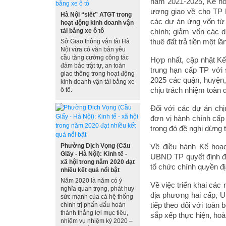
năm 2021-2025, Kế ho
ương giao về cho TP 
Hà Nội “siết” ATGT trong
các dự án ứng vốn từ 
hoạt động kinh doanh vận
tải bằng xe ô tô
chính; giảm vốn các dự
thuê đất trả tiền một l
Sở Giao thông vận tải Hà
Nội vừa có văn bản yêu
cầu tăng cường công tác
Hợp nhất, cập nhật K
đảm bảo trật tự, an toàn
trung hạn cấp TP với
giao thông trong hoạt động
2025 các quận, huyện,
kinh doanh vận tải bằng xe
chịu trách nhiệm toàn d
ô tô.
Đối với các dự án ch
đơn vị hành chính cấp
trong đó đề nghị dừng 
Phường Dịch Vọng (Cầu
Về điều hành Kế hoạ
Giấy - Hà Nội): Kinh tế -
UBND TP quyết định đi
xã hội trong năm 2020 đạt
tổ chức chính quyền đ
nhiều kết quả nổi bật
Năm 2020 là năm có ý
Về việc triển khai các
nghĩa quan trọng, phát huy
địa phương hai cấp, U
sức mạnh của cả hệ thống
tiếp theo đối với toà
chính trị phấn đấu hoàn
thành thắng lợi mục tiêu,
sắp xếp thực hiện, hoàn
nhiệm vụ nhiệm kỳ 2020 –