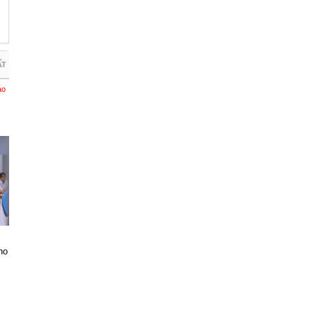
ẤT
ào
ho