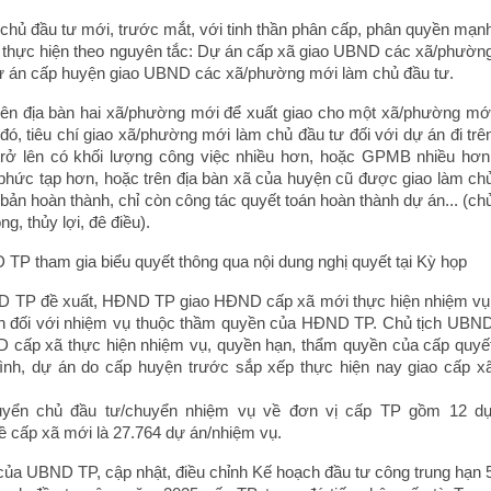
chủ đầu tư mới, trước mắt, với tinh thần phân cấp, phân quyền mạn
 thực hiện theo nguyên tắc: Dự án cấp xã giao UBND các xã/phườn
ự án cấp huyện giao UBND các xã/phường mới làm chủ đầu tư.
rên địa bàn hai xã/phường mới để xuất giao cho một xã/phường mớ
đó, tiêu chí giao xã/phường mới làm chủ đầu tư đối với dự án đi trê
trở lên có khối lượng công việc nhiều hơn, hoặc GPMB nhiều hơn
hức tạp hơn, hoặc trên địa bàn xã của huyện cũ được giao làm ch
bản hoàn thành, chỉ còn công tác quyết toán hoàn thành dự án... (ch
ng, thủy lợi, đê điều).
TP tham gia biểu quyết thông qua nội dung nghị quyết tại Kỳ họp
ND TP đề xuất, HĐND TP giao HĐND cấp xã mới thực hiện nhiệm vụ
n đối với nhiệm vụ thuộc thầm quyền của HĐND TP. Chủ tịch UBN
D cấp xã thực hiện nhiệm vụ, quyền hạn, thẩm quyền của cấp quyế
rình, dự án do cấp huyện trước sắp xếp thực hiện nay giao cấp x
uyển chủ đầu tư/chuyển nhiệm vụ về đơn vị cấp TP gồm 12 d
ề cấp xã mới là 27.764 dự án/nhiệm vụ.
của UBND TP, cập nhật, điều chỉnh Kế hoạch đầu tư công trung hạn 