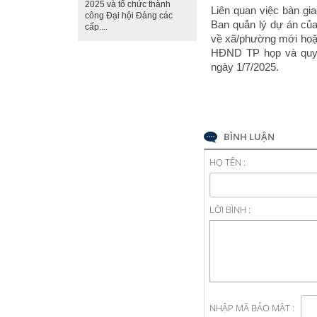
2025 và tổ chức thành
Liên quan việc bàn gi
công Đại hội Đảng các
Ban quản lý dự án của
cấp....
về xã/phường mới hoặc
HĐND TP họp và quyết
ngày 1/7/2025.
BÌNH LUẬN
HỌ TÊN :
LỜI BÌNH :
NHẬP MÃ BẢO MẬT :