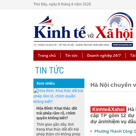
Thứ Bảy, ngày 8 tháng 8 năm 2026
Trang chủ
Tin tức
Doanh nghiệp 24/7
Tài
TIN TỨC
Xem nhiều
Hà Nội chuyển v
Hòa Bình: Khai thác đất
Kinhte&Xahoi
Hà 
trái phép rầm rộ, chính
cấp TP gồm 12 dự 
quyền không biết?
dự án/nhiệm vụ đầu
Thời gian gần đây, tình
trạng khai thác đất đồi trái
Phường Thành Công: D
phép thậm chí không phép