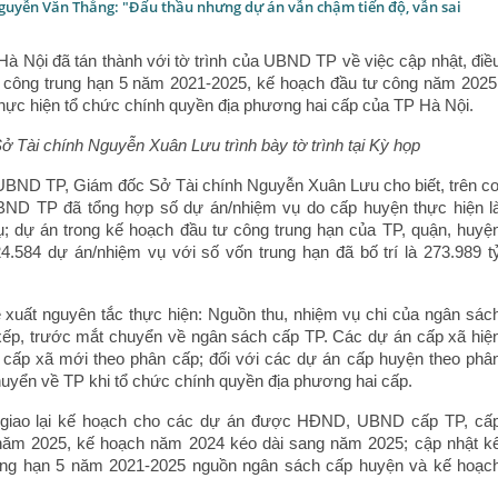
guyễn Văn Thắng: "Đấu thầu nhưng dự án vẫn chậm tiến độ, vẫn sai
 Nội đã tán thành với tờ trình của UBND TP về việc cập nhật, điề
ư công trung hạn 5 năm 2021-2025, kế hoạch đầu tư công năm 2025
thực hiện tổ chức chính quyền địa phương hai cấp của TP Hà Nội.
 Tài chính Nguyễn Xuân Lưu trình bày tờ trình tại Kỳ họp
a UBND TP, Giám đốc Sở Tài chính Nguyễn Xuân Lưu cho biết, trên c
UBND TP đã tổng hợp số dự án/nhiệm vụ do cấp huyện thực hiện l
; dự án trong kế hoạch đầu tư công trung hạn của TP, quận, huyệ
4.584 dự án/nhiệm vụ với số vốn trung hạn đã bố trí là 273.989 t
xuất nguyên tắc thực hiện: Nguồn thu, nhiệm vụ chi của ngân sác
xếp, trước mắt chuyển về ngân sách cấp TP. Các dự án cấp xã hiệ
 cấp xã mới theo phân cấp; đối với các dự án cấp huyện theo phâ
uyển về TP khi tổ chức chính quyền địa phương hai cấp.
giao lại kế hoạch cho các dự án được HĐND, UBND cấp TP, cấ
năm 2025, kế hoạch năm 2024 kéo dài sang năm 2025; cập nhật k
ung hạn 5 năm 2021-2025 nguồn ngân sách cấp huyện và kế hoạc