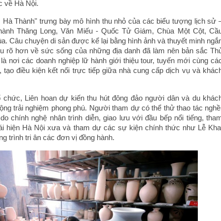
 về Hà Nội.
Hà Thành" trưng bày mô hình thu nhỏ của các biểu tượng lịch sử 
hành Thăng Long, Văn Miếu - Quốc Tử Giám, Chùa Một Cột, Cầ
a. Câu chuyện di sản được kể lại bằng hình ảnh và thuyết minh ngắ
iểu rõ hơn về sức sống của những địa danh đã làm nên bản sắc Th
là nơi các doanh nghiệp lữ hành giới thiệu tour, tuyến mới cùng cá
 tạo điều kiện kết nối trực tiếp giữa nhà cung cấp dịch vụ và khác
tổ chức, Liên hoan dự kiến thu hút đông đảo người dân và du khác
động trải nghiệm phong phú. Người tham dự có thể thử thao tác nghề
o chính nghệ nhân trình diễn, giao lưu với đầu bếp nổi tiếng, tha
ái hiện Hà Nội xưa và tham dự các sự kiện chính thức như Lễ Kha
 trình tri ân các đơn vị đồng hành.