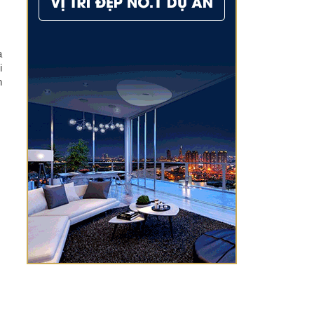
a
i
h