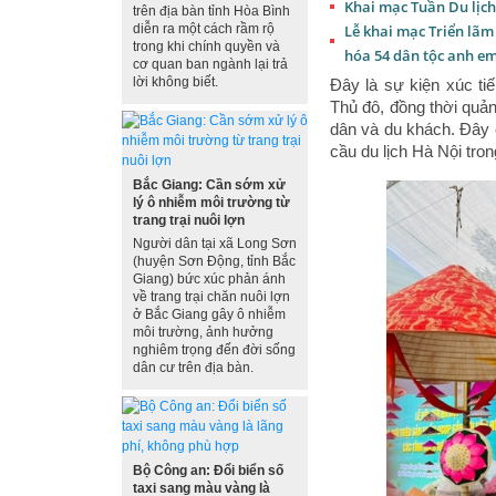
Khai mạc Tuần Du lịch
trên địa bàn tỉnh Hòa Bình
diễn ra một cách rầm rộ
Lễ khai mạc Triển lãm
trong khi chính quyền và
hóa 54 dân tộc anh e
cơ quan ban ngành lại trả
lời không biết.
Đây là sự kiện xúc tiế
Thủ đô, đồng thời quả
dân và du khách. Đây 
cầu du lịch Hà Nội tro
Bắc Giang: Cần sớm xử
lý ô nhiễm môi trường từ
trang trại nuôi lợn
Người dân tại xã Long Sơn
(huyện Sơn Động, tỉnh Bắc
Giang) bức xúc phản ánh
về trang trại chăn nuôi lợn
ở Bắc Giang gây ô nhiễm
môi trường, ảnh hưởng
nghiêm trọng đến đời sống
dân cư trên địa bàn.
Bộ Công an: Đổi biển số
taxi sang màu vàng là