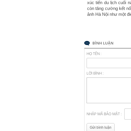
xúc tiến du lịch cuối
còn tăng cường kết nối
ảnh Hà Nội như một điể
BÌNH LUẬN
HỌ TÊN :
LỜI BÌNH :
NHẬP MÃ BẢO MẬT :
Gửi bình luận