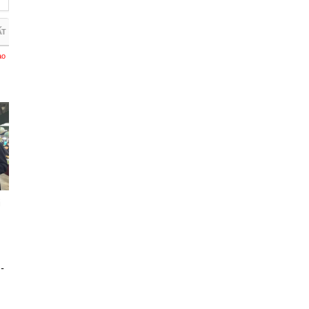
ẤT
ào
i
-