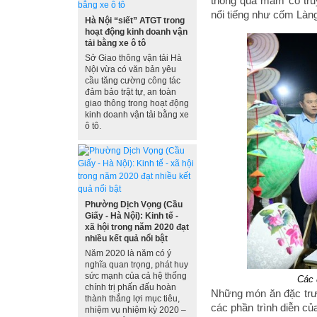
thông qua mâm cỗ tru
nổi tiếng như cốm Làn
Hà Nội “siết” ATGT trong
hoạt động kinh doanh vận
tải bằng xe ô tô
Sở Giao thông vận tải Hà
Nội vừa có văn bản yêu
cầu tăng cường công tác
đảm bảo trật tự, an toàn
giao thông trong hoạt động
kinh doanh vận tải bằng xe
ô tô.
Phường Dịch Vọng (Cầu
Giấy - Hà Nội): Kinh tế -
xã hội trong năm 2020 đạt
nhiều kết quả nổi bật
Năm 2020 là năm có ý
nghĩa quan trọng, phát huy
sức mạnh của cả hệ thống
Các 
chính trị phấn đấu hoàn
Những món ăn đặc trưn
thành thắng lợi mục tiêu,
các phần trình diễn củ
nhiệm vụ nhiệm kỳ 2020 –