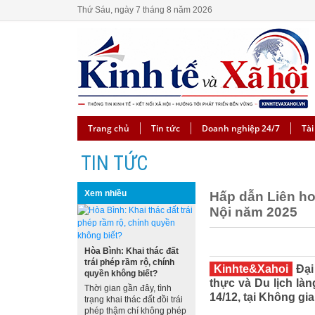
Thứ Sáu, ngày 7 tháng 8 năm 2026
Trang chủ
Tin tức
Doanh nghiệp 24/7
Tài
TIN TỨC
Xem nhiều
Hấp dẫn Liên ho
Nội năm 2025
Hòa Bình: Khai thác đất
trái phép rầm rộ, chính
Kinhte&Xahoi
Đại
quyền không biết?
thực và Du lịch là
Thời gian gần đây, tình
14/12, tại Không gi
trạng khai thác đất đồi trái
phép thậm chí không phép