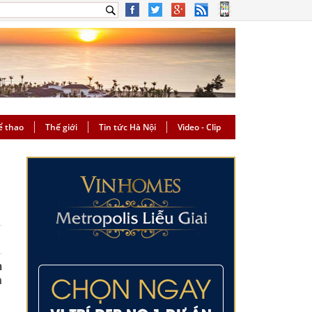
ể thao
Thế giới
Tin tức Hà Nội
Video - Clip
m
n