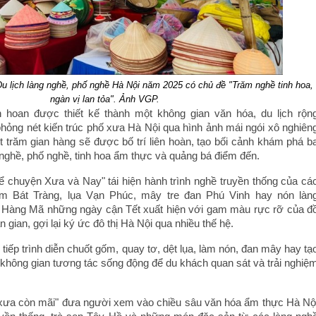
u lịch làng nghề, phố nghề Hà Nội năm 2025 có chủ đề "Trăm nghề tinh hoa,
ngàn vị lan tỏa". Ảnh VGP.
 hoan được thiết kế thành một không gian văn hóa, du lịch rộn
ỏng nét kiến trúc phố xưa Hà Nội qua hình ảnh mái ngói xô nghiên
 trăm gian hàng sẽ được bố trí liên hoàn, tạo bối cảnh khám phá b
nghề, phố nghề, tinh hoa ẩm thực và quảng bá điểm đến.
 chuyện Xưa và Nay" tái hiện hành trình nghề truyền thống của cá
ốm Bát Tràng, lụa Vạn Phúc, mây tre đan Phú Vinh hay nón làn
 Hàng Mã những ngày cận Tết xuất hiện với gam màu rực rỡ của đ
n gian, gợi lại ký ức đô thị Hà Nội qua nhiều thế hệ.
tiếp trình diễn chuốt gốm, quay tơ, dệt lụa, làm nón, đan mây hay tạ
n không gian tương tác sống động để du khách quan sát và trải nghiệ
ưa còn mãi" đưa người xem vào chiều sâu văn hóa ẩm thực Hà Nộ