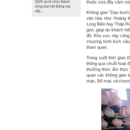
thuộc vừa đầy cảm xúc
2025 và tổ chức thành
công Đại hội Đảng các
cấp....
Không gian "Dạo bước 
văn hóa như Hoàng t
Long Biên hay Tháp Rù
gọn, giúp du khách h
đô. Khu vực này cũng 
chương trình kích cầu,
tham quan.
Trong suốt thời gian 
thông qua chuỗi hoạt 
thưởng thức ẩm thực d
quan các không gian t
mạc, Bế mạc và chương