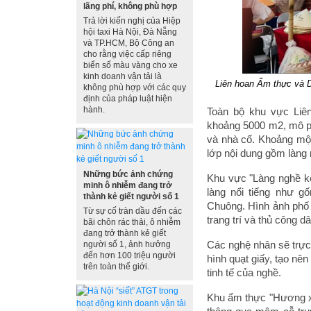
lãng phí, không phù hợp
Trả lời kiến nghị của Hiệp
hội taxi Hà Nội, Đà Nẵng
và TP.HCM, Bộ Công an
cho rằng việc cấp riêng
biển số màu vàng cho xe
kinh doanh vận tải là
Liên hoan Ẩm thực và D
không phù hợp với các quy
định của pháp luật hiện
hành.
Toàn bộ khu vực Liên
khoảng 5000 m2, mô ph
và nhà cổ. Khoảng một
lớp nội dung gồm làng 
Những bức ảnh chứng
Khu vực "Làng nghề kể
minh ô nhiễm đang trở
làng nổi tiếng như g
thành kẻ giết người số 1
Chuông. Hình ảnh phố
Từ sự cố tràn dầu đến các
trang trí và thủ công dâ
bãi chôn rác thải, ô nhiễm
đang trở thành kẻ giết
Các nghệ nhân sẽ trực 
người số 1, ảnh hưởng
đến hơn 100 triệu người
hình quạt giấy, tạo nê
trên toàn thế giới.
tinh tế của nghề.
Khu ẩm thực "Hương x