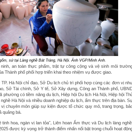
gốm, sứ tại Làng nghề Bát Tràng, Hà Nội. Ảnh VGP/Minh Anh.
ninh, an toàn thực phẩm, trật tự công cộng và vệ sinh môi trườn
a Thành phố phối hợp triển khai theo nhiệm vụ được giao.
P. Hà Nội chỉ đạo, Sở Du lịch chủ trì phối hợp cùng các đơn vị nh
ao, Sở Tài chính, Sở Y tế, Sở Xây dựng, Công an Thành phố, UBN
 phường có tiềm năng du lịch, Hiệp hội Du lịch Hà Nội, Hiệp hội Th
nghề Hà Nội và nhiều doanh nghiệp du lịch, ẩm thực trên địa bàn. S
vị chuyên môn giúp sự kiện được tổ chức quy mô, trang trọng, bả
ả quảng bá.
tinh hoa, ngàn vị lan tỏa", Liên hoan Ẩm thực và Du lịch làng nghề
025 được kỳ vọng trở thành điểm nhấn nổi bật trong chuỗi hoạt độn