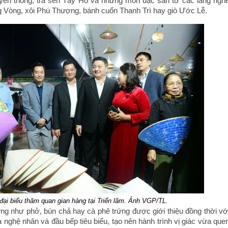
yền thống, trà sen Tây Hồ và những món đặc sản từ các làng ngh
g Vòng, xôi Phú Thượng, bánh cuốn Thanh Trì hay giò Ước Lễ.
đại biểu thăm quan gian hàng tại Triển lãm. Ảnh VGP/TL.
g như phở, bún chả hay cà phê trứng được giới thiệu đồng thời vớ
a nghệ nhân và đầu bếp tiêu biểu, tạo nên hành trình vị giác vừa que