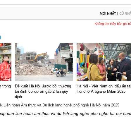
|
MỚI NHẤT
CŨ NH
Không tìm thấy bản ghi n
M
 trong
Đề xuất Hà Nội được bồi thường
Hà Nội - Việt Nam ghi dấu ấn tạ
tái định cư dự án gấp 2 lần quy
Hội chợ Artigiano Milan 2025
định
hề
Liên hoan Ẩm thực và Du lịch làng nghề
phố nghề Hà Nội năm 2025
,
,
/hap-dan-lien-hoan-am-thuc-va-du-lich-lang-nghe-pho-nghe-ha-noi-nam