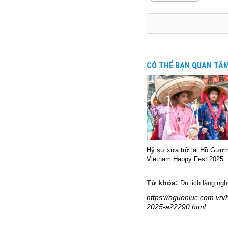
CÓ THỂ BẠN QUAN TÂ
Hỷ sự xưa trở lại Hồ Gươm
Vietnam Happy Fest 2025
Từ khóa:
Du lịch làng ng
https://nguonluc.com.vn
2025-a22290.html