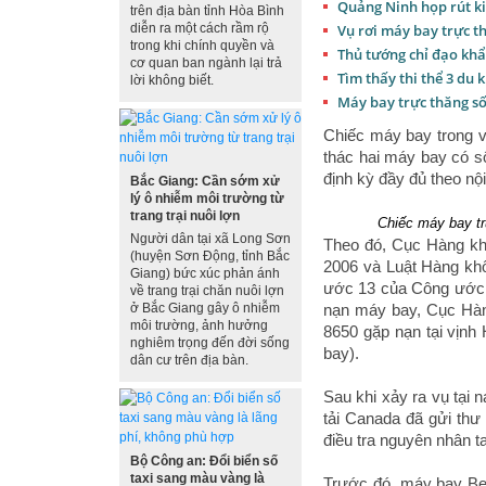
Quảng Ninh họp rút k
trên địa bàn tỉnh Hòa Bình
diễn ra một cách rầm rộ
Vụ rơi máy bay trực t
trong khi chính quyền và
Thủ tướng chỉ đạo khẩ
cơ quan ban ngành lại trả
Tìm thấy thi thể 3 du 
lời không biết.
Máy bay trực thăng số
Chiếc máy bay trong v
thác hai máy bay có 
định kỳ đầy đủ theo nộ
Bắc Giang: Cần sớm xử
lý ô nhiễm môi trường từ
trang trại nuôi lợn
Chiếc máy bay tr
Người dân tại xã Long Sơn
Theo đó, Cục Hàng kh
(huyện Sơn Động, tỉnh Bắc
2006 và Luật Hàng kh
Giang) bức xúc phản ánh
ước 13 của Công ước v
về trang trại chăn nuôi lợn
ở Bắc Giang gây ô nhiễm
nạn máy bay, Cục Hàn
môi trường, ảnh hưởng
8650 gặp nạn tại vịnh 
nghiêm trọng đến đời sống
bay).
dân cư trên địa bàn.
Sau khi xảy ra vụ tại 
tải Canada đã gửi thư
điều tra nguyên nhân ta
Bộ Công an: Đổi biển số
taxi sang màu vàng là
Trước đó, máy bay Bel