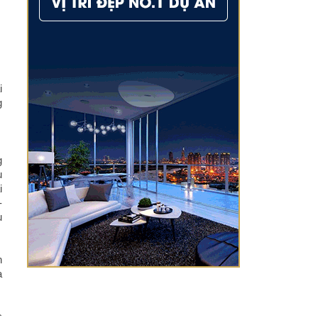
i
g
g
ụ
i
-
u
n
a
c