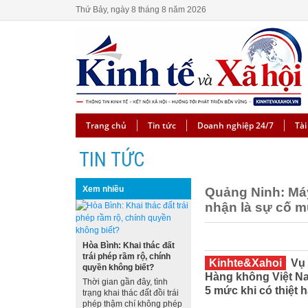
Thứ Bảy, ngày 8 tháng 8 năm 2026
Trang chủ
Tin tức
Doanh nghiệp 24/7
Tài
TIN TỨC
Xem nhiều
Quảng Ninh: Máy
nhận là sự cố 
Hòa Bình: Khai thác đất
trái phép rầm rộ, chính
Kinhte&Xahoi
Vụ 
quyền không biết?
Hàng không Việt Na
Thời gian gần đây, tình
5 mức khi có thiệt h
trạng khai thác đất đồi trái
phép thậm chí không phép