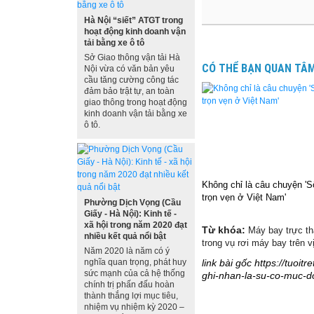
Hà Nội “siết” ATGT trong
hoạt động kinh doanh vận
tải bằng xe ô tô
Sở Giao thông vận tải Hà
CÓ THỂ BẠN QUAN TÂ
Nội vừa có văn bản yêu
cầu tăng cường công tác
đảm bảo trật tự, an toàn
giao thông trong hoạt động
kinh doanh vận tải bằng xe
ô tô.
Không chỉ là câu chuyện '
trọn vẹn ở Việt Nam'
Phường Dịch Vọng (Cầu
Giấy - Hà Nội): Kinh tế -
xã hội trong năm 2020 đạt
Từ khóa:
Máy bay trực th
nhiều kết quả nổi bật
trong vụ rơi máy bay trên 
Năm 2020 là năm có ý
nghĩa quan trọng, phát huy
link bài gốc https://tuoi
sức mạnh của cả hệ thống
ghi-nhan-la-su-co-muc-d
chính trị phấn đấu hoàn
thành thắng lợi mục tiêu,
nhiệm vụ nhiệm kỳ 2020 –