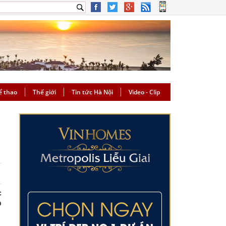
ể thao
Thế giới
Tin tức Hà Nội
Video - Clip
c
o