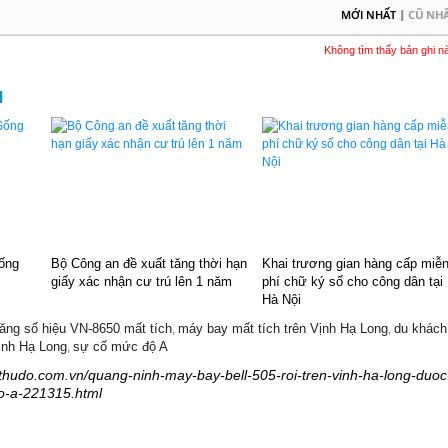
|
MỚI NHẤT
CŨ NH
Không tìm thấy bản ghi n
M
Sống
Bộ Công an đề xuất tăng thời hạn
Khai trương gian hàng cấp miễ
giấy xác nhận cư trú lên 1 năm
phí chữ ký số cho công dân tại
Hà Nội
ăng số hiệu VN-8650 mất tích
máy bay mất tích trên Vịnh Hạ Long
du khách
,
,
vịnh Hạ Long
sự cố mức độ A
,
trethudo.com.vn/quang-ninh-may-bay-bell-505-roi-tren-vinh-ha-long-duoc
o-a-221315.html