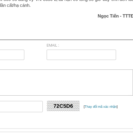
 lần cất/hạ cánh.
Ngọc Tiến - TTT
EMAIL :
[
Thay đổi mã xác nhận
]