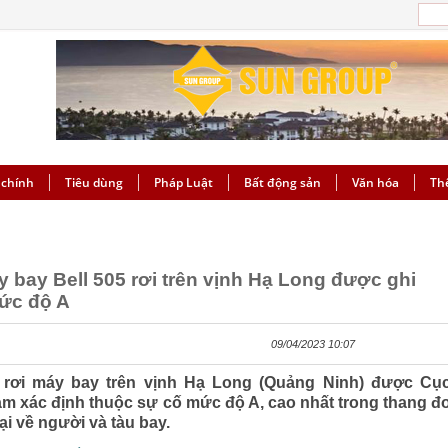
 chính
Tiêu dùng
Pháp Luật
Bất động sản
Văn hóa
Th
 bay Bell 505 rơi trên vịnh Hạ Long được ghi
mức độ A
09/04/2023 10:07
rơi máy bay trên vịnh Hạ Long (Quảng Ninh) được Cụ
m xác định thuộc sự cố mức độ A, cao nhất trong thang đ
ại về người và tàu bay.