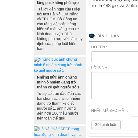
lãng phí, không phù hợp
rơi là 488 giờ và 2.655
Trả lời kiến nghị của Hiệp
hội taxi Hà Nội, Đà Nẵng
và TP.HCM, Bộ Công an
cho rằng việc cấp riêng
biển số màu vàng cho xe
kinh doanh vận tải là
BÌNH LUẬN
không phù hợp với các quy
định của pháp luật hiện
HỌ TÊN :
hành.
LỜI BÌNH :
Những bức ảnh chứng
minh ô nhiễm đang trở
thành kẻ giết người số 1
Từ sự cố tràn dầu đến các
bãi chôn rác thải, ô nhiễm
đang trở thành kẻ giết
người số 1, ảnh hưởng
NHẬP MÃ BẢO MẬT :
đến hơn 100 triệu người
trên toàn thế giới.
Gửi bình luận