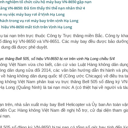
inh nghiệm tổ chức cứu hộ máy bay VN-8650 gặp nạn
hăng VN-8650: Đã tìm thấy thi thể nạn nhân thứ 4
n vụ việc máy bay rơi ở Vịnh Hạ Long
khách trong vụ rơi máy bay trên vịnh Hạ Long
 hiệu VN-8650 mất tích trên Vịnh Hạ Long
ụ tai nạn trên trực thuộc Công ty Trực thăng miền Bắc. Công ty kha
số đăng ký VN-8650 và VN-8651. Các máy bay đều được bảo dưỡn
i dung đã được phê duyệt.
ực thăng Bell 505, số hiệu VN-8650 bị rơi trên vịnh Hạ Long chiều 5/4
ông Việt Nam vừa cho biết, căn cứ vào Luật Hàng không dân dụn
ông dân dụng sửa đổi 2014, các văn bản hướng dẫn thi hành và ph
ề hàng không dân dụng quốc tế (Công ước Chicago) về điều tra ta
g không Việt Nam phân loại vụ trực thăng Bell 505 số đăng ký VN
Hạ Long (Quảng Ninh) là tai nạn mức A (có thiệt hại về người và tà
nạn trên, nhà sản xuất máy bay Bell Helicopter và Ủy ban An toàn vậ
 đến Cục Hàng không Việt Nam đề nghị hỗ trợ, cử đại diện tham gi
i nạn.
l 505 số đăng ký VN-8650 bị tai nạn có tổng số giờ bay tính đến lú