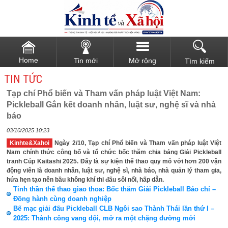
Home
Tin mới
Mở rộng
Tìm kiếm
TIN TỨC
Tạp chí Phổ biến và Tham vấn pháp luật Việt Nam:
Pickleball Gắn kết doanh nhân, luật sư, nghệ sĩ và nhà
báo
03/10/2025 10:23
Kinhte&Xahoi
Ngày 2/10, Tạp chí Phổ biến và Tham vấn pháp luật Việt
Nam chính thức công bố và tổ chức bốc thăm chia bảng Giải Pickleball
tranh Cúp Kaitashi 2025. Đây là sự kiện thể thao quy mô với hơn 200 vận
động viên là doanh nhân, luật sư, nghệ sĩ, nhà báo, nhà quản lý tham gia,
hứa hẹn tạo nên bầu không khí thi đấu sôi nổi, hấp dẫn.
Tinh thần thể thao giao thoa: Bốc thăm Giải Pickleball Báo chí –
Đồng hành cùng doanh nghiệp
Bế mạc giải đấu Pickleball CLB Ngôi sao Thành Thái lần thứ I –
2025: Thành công vang dội, mở ra một chặng đường mới