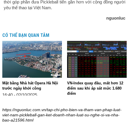
thời góp phần đưa Pickleball tiến gần hơn với cộng đồng người
yêu thể thao tại Việt Nam.
nguonluc
CÓ THỂ BẠN QUAN TÂM
Mặt bằng Nhà hát Opera Hà Nội
VN-Index quay đầu, mất hơn 12
trước ngày khởi công
điểm sau khi áp sát mức 1.680
điểm
16:40 - 02/10/2025
16:31 - 02/10/2025
https://nguonluc.com.vn/tap-chi-pho-bien-va-tham-van-phap-luat-
viet-nam-pickleball-gan-ket-doanh-nhan-luat-su-nghe-si-va-nha-
bao-a21596.html