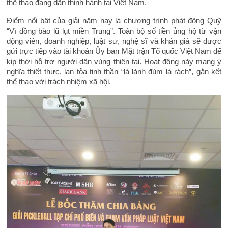
thể thao đang dần thịnh hành tại Việt Nam.
Điểm nổi bật của giải năm nay là chương trình phát động Quỹ
“Vì đồng bào lũ lụt miền Trung”. Toàn bộ số tiền ủng hộ từ vận
động viên, doanh nghiệp, luật sư, nghệ sĩ và khán giả sẽ được
gửi trực tiếp vào tài khoản Ủy ban Mặt trận Tổ quốc Việt Nam để
kịp thời hỗ trợ người dân vùng thiên tai. Hoạt động này mang ý
nghĩa thiết thực, lan tỏa tinh thần “lá lành đùm lá rách”, gắn kết
thể thao với trách nhiệm xã hội.