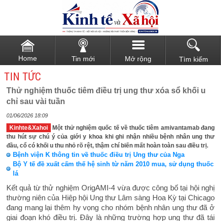
Home
Tin mới
Mở rộng
Tìm kiếm
TIN TỨC
Thử nghiệm thuốc tiêm điều trị ung thư xóa sổ khối u
chỉ sau vài tuần
01/06/2026 18:09
Kinhte&Xahoi
Một thử nghiệm quốc tế về thuốc tiêm amivantamab đang
thu hút sự chú ý của giới y khoa khi ghi nhận nhiều bệnh nhân ung thư
đầu, cổ có khối u thu nhỏ rõ rệt, thậm chí biến mất hoàn toàn sau điều trị.
Bệnh viện K thông tin về thuốc điều trị Ung thư của Nga
Bộ Y tế đề xuất cấm thế hệ sinh từ năm 2010 mua, sử dụng thuốc
lá
Kết quả từ thử nghiệm OrigAMI-4 vừa được công bố tại hội nghị
thường niên của Hiệp hội Ung thư Lâm sàng Hoa Kỳ tại Chicago
đang mang lại thêm hy vọng cho nhóm bệnh nhân ung thư đã ở
giai đoạn khó điều trị. Đây là những trường hợp ung thư đã tái