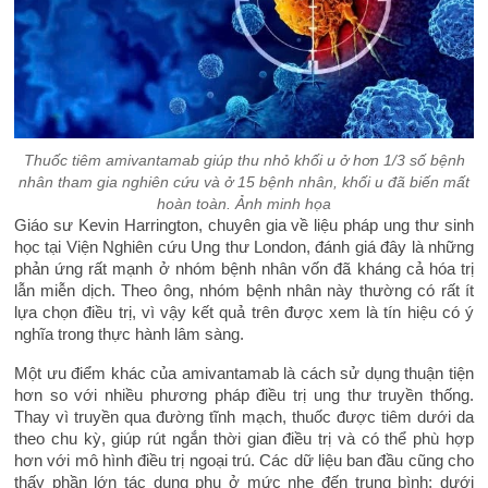
Thuốc tiêm amivantamab giúp thu nhỏ khối u ở hơn 1/3 số bệnh
nhân tham gia nghiên cứu và ở 15 bệnh nhân, khối u đã biến mất
hoàn toàn. Ảnh minh họa
Giáo sư Kevin Harrington, chuyên gia về liệu pháp ung thư sinh
học tại Viện Nghiên cứu Ung thư London, đánh giá đây là những
phản ứng rất mạnh ở nhóm bệnh nhân vốn đã kháng cả hóa trị
lẫn miễn dịch. Theo ông, nhóm bệnh nhân này thường có rất ít
lựa chọn điều trị, vì vậy kết quả trên được xem là tín hiệu có ý
nghĩa trong thực hành lâm sàng.
Một ưu điểm khác của amivantamab là cách sử dụng thuận tiện
hơn so với nhiều phương pháp điều trị ung thư truyền thống.
Thay vì truyền qua đường tĩnh mạch, thuốc được tiêm dưới da
theo chu kỳ, giúp rút ngắn thời gian điều trị và có thể phù hợp
hơn với mô hình điều trị ngoại trú. Các dữ liệu ban đầu cũng cho
thấy phần lớn tác dụng phụ ở mức nhẹ đến trung bình; dưới