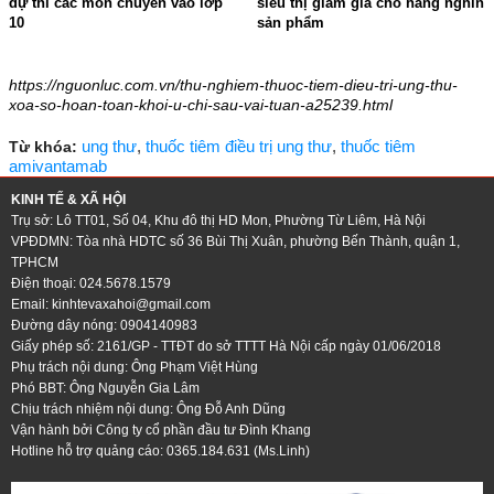
dự thi các môn chuyên vào lớp
siêu thị giảm giá cho hàng nghìn
10
sản phẩm
18:08 - 01/06/2026
20:06 - 30/05/2026
https://nguonluc.com.vn/thu-nghiem-thuoc-tiem-dieu-tri-ung-thu-
xoa-so-hoan-toan-khoi-u-chi-sau-vai-tuan-a25239.html
ung thư
,
thuốc tiêm điều trị ung thư
,
thuốc tiêm
Từ khóa:
amivantamab
KINH TẾ & XÃ HỘI
Trụ sở: Lô TT01, Số 04, Khu đô thị HD Mon, Phường Từ Liêm, Hà Nội
VPĐDMN: Tòa nhà HDTC số 36 Bùi Thị Xuân, phường Bến Thành, quận 1,
TPHCM
Điện thoại: 024.5678.1579
Email:
kinhtevaxahoi@gmail.com
Đường dây nóng: 0904140983
Giấy phép số: 2161/GP - TTĐT do sở TTTT Hà Nội cấp ngày 01/06/2018
Phụ trách nội dung: Ông Phạm Việt Hùng
Phó BBT: Ông Nguyễn Gia Lâm
Chịu trách nhiệm nội dung: Ông Đỗ Anh Dũng
Vận hành bởi Công ty cổ phần đầu tư Đình Khang
Hotline hỗ trợ quảng cáo: 0365.184.631 (Ms.Linh)