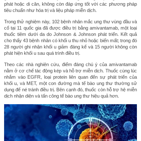
phát hoặc di căn, không còn đáp ứng tốt với các phương pháp
tiêu chuẩn như hóa trị và liệu pháp miễn dịch.
Trong thử nghiệm này, 102 bệnh nhân mắc ung thư vùng đầu và
cổ tại 11 quốc gia đã được điều trị bằng amivantamab, một loại
thuốc tiêm dưới da do Johnson & Johnson phát triển. Kết quả
cho thấy 43 bệnh nhân có khối u thu nhỏ hoặc biến mất; trong đó
28 người ghi nhận khối u giảm đáng kể và 15 người không còn
phát hiện khối u sau quá trình điều trị.
Theo các nhà nghiên cứu, điểm đáng chú ý của amivantamab
nằm ở cơ chế tác động kép và hỗ trợ miễn dịch. Thuốc cùng lúc
nhắm vào EGFR, loại protein liên quan đến sự phát triển của
khối u, và MET, một con đường mà tế bào ung thư thường sử
dụng để né tránh điều trị. Bên cạnh đó, thuốc còn hỗ trợ hệ miễn
dịch nhận diện và tấn công tế bào ung thư hiệu quả hơn.