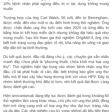
10% bệnh nhân phải ngừng điều trị vì tác dụng không mong
muốn.
Trường hợp của ông Carl Walsh, 56 tuổi, đến từ Birmingham,
được nhắc đến như một ví dụ điển hình trong thử nghiệm. Ông
được chẩn đoán ung thư lưỡi vào năm 2024 và từng điều trị
bằng hóa trị kết hợp miễn dịch nhưng không đạt hiệu quả như
mong muốn. Sau khi tham gia thử nghiệm OrigAMI-4, ông cho
biết tình trạng sưng đau giảm rõ rệt, khả năng ăn uống và giao
tiếp dần trở lại bình thường.
Dù kết quả bước đầu rất đáng chú ý, các chuyên gia vẫn nhấn
mạnh đây chưa phải là “phương thuốc chữa khỏi mọi loại ung
thư”. Thử nghiệm hiện tập trung vào nhóm bệnh nhân ung thư
đầu, cổ tái phát hoặc di căn, đặc biệt không bao gồm ung thư
biểu mô tế bào vảy hầu họng dương tính với virus HPV. Đây là
nhóm bệnh thường khó điều trị hơn, nên kết quả đạt được càng
được đánh giá cao.
Hiện amivantamab đang tiếp tục được đánh giá trong khoảng 60
thử nghiệm lâm sàng khác nhau, chủ yếu với ung thư phổi, đồng
thời mở rộng sang một số loại ung thư như đại trực tràng, não
và dạ dày. Các nhà nghiên cứu kỳ vọng những dữ liệu tiếp theo