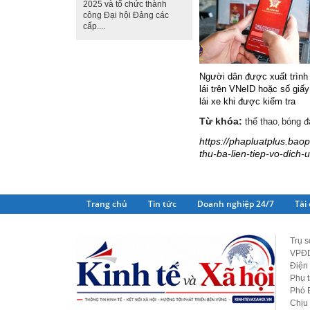
2025 và tổ chức thành
công Đại hội Đảng các
cấp....
Người dân được xuất trình
lái trên VNeID hoặc số giấ
lái xe khi được kiểm tra
Từ khóa:
thể thao
bóng đ
,
https://phapluatplus.bao
thu-ba-lien-tiep-vo-dic
Trang chủ
Tin tức
Doanh nghiệp 24/7
Tài
Trụ s
VPĐD
Điện 
Phụ 
Phó 
Chịu