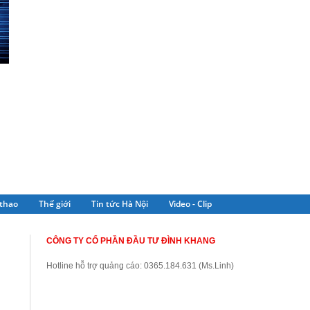
thao
Thế giới
Tin tức Hà Nội
Video - Clip
CÔNG TY CỔ PHẦN ĐẦU TƯ ĐÌNH KHANG
Hotline hỗ trợ quảng cáo: 0365.184.631 (Ms.Linh)