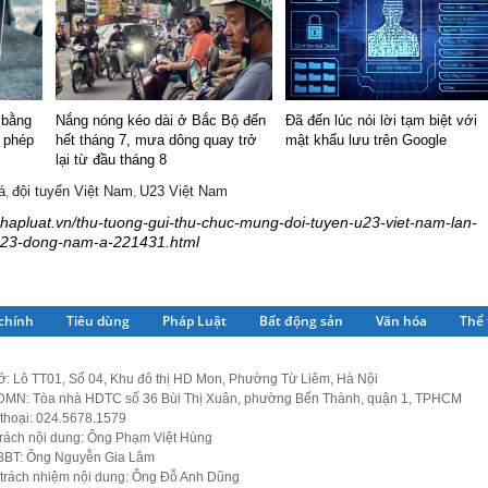
 bằng
Nắng nóng kéo dài ở Bắc Bộ đến
Đã đến lúc nói lời tạm biệt với
y phép
hết tháng 7, mưa dông quay trở
mật khẩu lưu trên Google
lại từ đầu tháng 8
á
đội tuyển Việt Nam
U23 Việt Nam
,
,
phapluat.vn/thu-tuong-gui-thu-chuc-mung-doi-tuyen-u23-viet-nam-lan-
h-u23-dong-nam-a-221431.html
 chính
Tiêu dùng
Pháp Luật
Bất động sản
Văn hóa
Thể 
ở: Lô TT01, Số 04, Khu đô thị HD Mon, Phường Từ Liêm, Hà Nội
MN: Tòa nhà HDTC số 36 Bùi Thị Xuân, phường Bến Thành, quận 1, TPHCM
thoại: 024.5678.1579
trách nội dung: Ông Phạm Việt Hùng
BBT: Ông Nguyễn Gia Lâm
 trách nhiệm nội dung: Ông Đỗ Anh Dũng