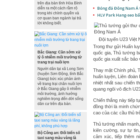
trên địa bàn tỉnh Hòa Bình
Bóng đá Đông Nam Á th
diễn ra một cách rầm rộ
trong khi chính quyền và
HLV Park Hang-seo bất
cơ quan ban ngành lại trả
lời không biết.
Đội tuyển U23 Việt 
Trong thư gửi Huấn lu
Bắc Giang: Cần sớm xử
quốc gia, Thủ tướng 
lý ô nhiễm môi trường từ
quốc gia xuất sắc bảo
trang trại nuôi lợn
Người dân tại xã Long Sơn
Thay mặt Chính phủ, T
(huyện Sơn Động, tỉnh Bắc
huấn luyện, Liên đoà
Giang) bức xúc phản ánh
nhiệt nhất sau chiến t
về trang trại chăn nuôi lợn
quang ngôi vô địch U
ở Bắc Giang gây ô nhiễm
môi trường, ảnh hưởng
nghiêm trọng đến đời sống
Chiến thắng này tiếp t
dân cư trên địa bàn.
đồng thời là minh chứn
cao của các cầu thủ t
Thủ tướng nhấn mạnh, tr
kiên cường, sự tự tin
Bộ Công an: Đổi biển số
cảm xúc, tiếp thêm n
taxi sang màu vàng là