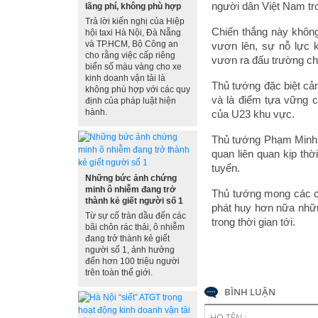
người dân Việt Nam tr
lãng phí, không phù hợp
Trả lời kiến nghị của Hiệp
Chiến thắng này không
hội taxi Hà Nội, Đà Nẵng
và TP.HCM, Bộ Công an
vươn lên, sự nỗ lực k
cho rằng việc cấp riêng
vươn ra đấu trường châ
biển số màu vàng cho xe
kinh doanh vận tải là
Thủ tướng đặc biệt cả
không phù hợp với các quy
và là điểm tựa vững c
định của pháp luật hiện
hành.
của U23 khu vực.
Thủ tướng Phạm Minh C
quan liên quan kịp thờ
tuyển.
Những bức ảnh chứng
minh ô nhiễm đang trở
Thủ tướng mong các cầ
thành kẻ giết người số 1
phát huy hơn nữa nhữn
Từ sự cố tràn dầu đến các
trong thời gian tới.
bãi chôn rác thải, ô nhiễm
đang trở thành kẻ giết
người số 1, ảnh hưởng
đến hơn 100 triệu người
trên toàn thế giới.
BÌNH LUẬN
HỌ TÊN :