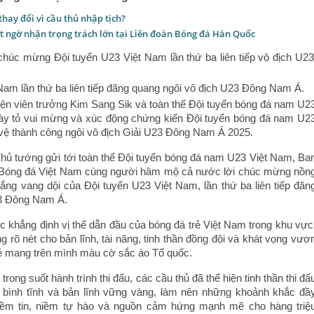
ay đổi vì cầu thủ nhập tịch?
 ngờ nhận trọng trách lớn tại Liên đoàn Bóng đá Hàn Quốc
Nam lần thứ ba liên tiếp đăng quang ngôi vô địch U23 Đông Nam Á.
yện viên trưởng Kim Sang Sik và toàn thể Đội tuyển bóng đá nam U2
bày tỏ vui mừng và xúc động chứng kiến Đội tuyển bóng đá nam U2
 vệ thành công ngôi vô địch Giải U23 Đông Nam Á 2025.
hủ tướng gửi tới toàn thể Đội tuyển bóng đá nam U23 Việt Nam, Ba
n Bóng đá Việt Nam cùng người hâm mộ cả nước lời chúc mừng nồn
hắng vang dội của Đội tuyển U23 Việt Nam, lần thứ ba liên tiếp đăn
23 Đông Nam Á.
ục khẳng định vị thế dẫn đầu của bóng đá trẻ Việt Nam trong khu vực
g rõ nét cho bản lĩnh, tài năng, tinh thần đồng đội và khát vọng vươ
rẻ mang trên mình màu cờ sắc áo Tổ quốc.
ong suốt hành trình thi đấu, các cầu thủ đã thể hiện tinh thần thi đấ
, bình tĩnh và bản lĩnh vững vàng, làm nên những khoảnh khắc đầ
iềm tin, niềm tự hào và nguồn cảm hứng mạnh mẽ cho hàng triệ