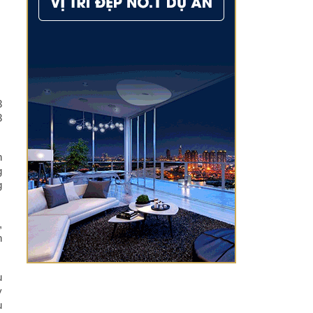
3
3
n
g
g
,
n
u
y
u