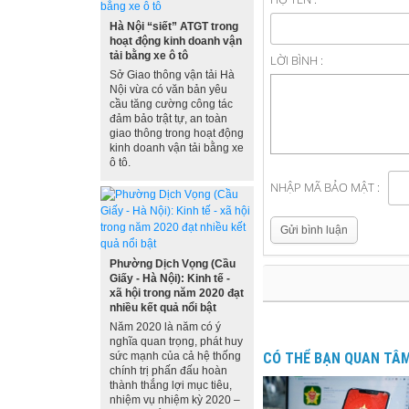
Hà Nội “siết” ATGT trong
hoạt động kinh doanh vận
tải bằng xe ô tô
LỜI BÌNH :
Sở Giao thông vận tải Hà
Nội vừa có văn bản yêu
cầu tăng cường công tác
đảm bảo trật tự, an toàn
giao thông trong hoạt động
kinh doanh vận tải bằng xe
ô tô.
NHẬP MÃ BẢO MẬT :
Gửi bình luận
Phường Dịch Vọng (Cầu
Giấy - Hà Nội): Kinh tế -
xã hội trong năm 2020 đạt
nhiều kết quả nổi bật
Năm 2020 là năm có ý
nghĩa quan trọng, phát huy
sức mạnh của cả hệ thống
CÓ THỂ BẠN QUAN TÂ
chính trị phấn đấu hoàn
thành thắng lợi mục tiêu,
nhiệm vụ nhiệm kỳ 2020 –