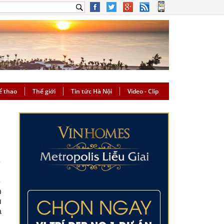
ể thao
Thế giới
Tin tức Hà Nội
Video - Clip
n
ủ
a