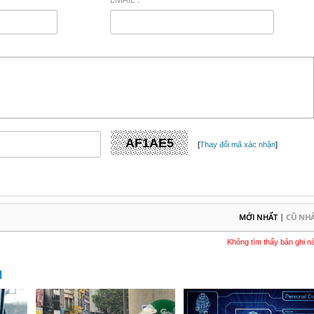
[
Thay đổi mã xác nhận
]
|
MỚI NHẤT
CŨ NH
Không tìm thấy bản ghi n
M