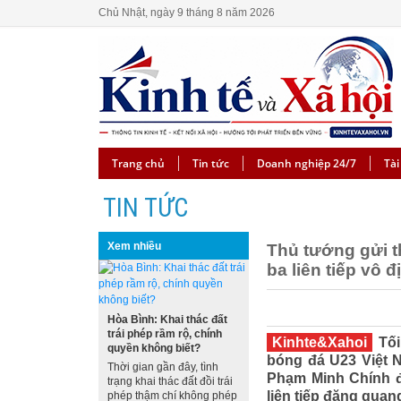
Chủ Nhật, ngày 9 tháng 8 năm 2026
Trang chủ
Tin tức
Doanh nghiệp 24/7
Tài
TIN TỨC
Xem nhiều
Thủ tướng gửi t
ba liên tiếp vô
Hòa Bình: Khai thác đất
trái phép rầm rộ, chính
Kinhte&Xahoi
Tối
quyền không biết?
bóng đá U23 Việt 
Thời gian gần đây, tình
Phạm Minh Chính đ
trạng khai thác đất đồi trái
liên tiếp đăng qua
phép thậm chí không phép