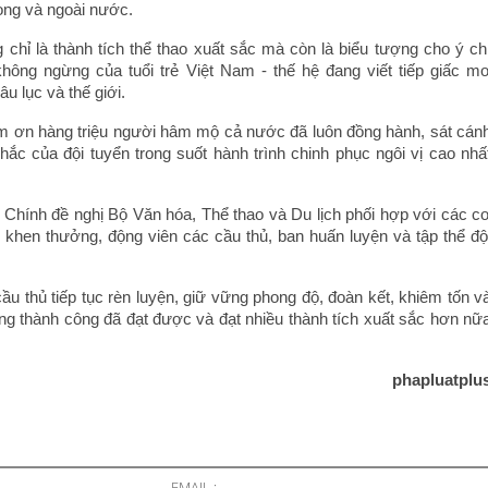
ong và ngoài nước.
 chỉ là thành tích thể thao xuất sắc mà còn là biểu tượng cho ý ch
hông ngừng của tuổi trẻ Việt Nam - thế hệ đang viết tiếp giấc m
u lục và thế giới.
m ơn hàng triệu người hâm mộ cả nước đã luôn đồng hành, sát cán
hắc của đội tuyển trong suốt hành trình chinh phục ngôi vị cao nhấ
hính đề nghị Bộ Văn hóa, Thể thao và Du lịch phối hợp với các c
i khen thưởng, động viên các cầu thủ, ban huấn luyện và tập thể độ
u thủ tiếp tục rèn luyện, giữ vững phong độ, đoàn kết, khiêm tốn v
g thành công đã đạt được và đạt nhiều thành tích xuất sắc hơn nữ
phapluatplu
EMAIL :