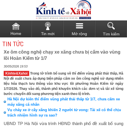
Home
Tin mới
Mở rộng
Tìm kiếm
TIN TỨC
Xe ôm công nghệ chạy xe xăng chưa bị cấm vào vùng
lõi Hoàn Kiếm từ 1/7
30/05/2026 19:53
Kinhte&Xahoi
Trong tờ trình bổ sung về thí điểm vùng phát thải thấp, Hà
Nội đề xuất chưa áp dụng biện pháp cấm xe ôm công nghệ sử dụng nhiên
liệu hóa thạch lưu thông vào khu vực lõi phường Hoàn Kiếm từ ngày
1/7/2026. Thay vào đó, thành phố khuyến khích các đơn vị và tài xế từng
bước chuyển đổi sang phương tiện xanh theo lộ trình.
Hà Nội dự kiến thí điểm vùng phát thải thấp từ 1/7, chưa cấm xe
máy xăng cá nhân
Vụ cháy xe ở cây xăng khiến 2 người tử vong: Tài xế có thể chịu
trách nhiệm hình sự ra sao?
UBND TP Hà Nội vừa trình HĐND thành phố đề xuất bổ sung