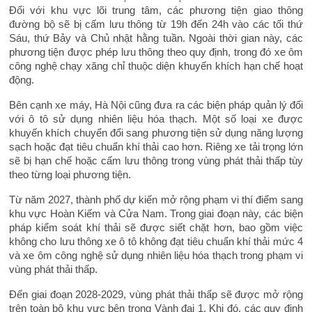
Đối với khu vực lõi trung tâm, các phương tiện giao thông
đường bộ sẽ bị cấm lưu thông từ 19h đến 24h vào các tối thứ
Sáu, thứ Bảy và Chủ nhật hằng tuần. Ngoài thời gian này, các
phương tiện được phép lưu thông theo quy định, trong đó xe ôm
công nghệ chạy xăng chỉ thuộc diện khuyến khích hạn chế hoạt
động.
Bên cạnh xe máy, Hà Nội cũng đưa ra các biện pháp quản lý đối
với ô tô sử dụng nhiên liệu hóa thạch. Một số loại xe được
khuyến khích chuyển đổi sang phương tiện sử dụng năng lượng
sạch hoặc đạt tiêu chuẩn khí thải cao hơn. Riêng xe tải trọng lớn
sẽ bị hạn chế hoặc cấm lưu thông trong vùng phát thải thấp tùy
theo từng loại phương tiện.
Từ năm 2027, thành phố dự kiến mở rộng phạm vi thí điểm sang
khu vực Hoàn Kiếm và Cửa Nam. Trong giai đoạn này, các biện
pháp kiểm soát khí thải sẽ được siết chặt hơn, bao gồm việc
không cho lưu thông xe ô tô không đạt tiêu chuẩn khí thải mức 4
và xe ôm công nghệ sử dụng nhiên liệu hóa thạch trong phạm vi
vùng phát thải thấp.
Đến giai đoạn 2028-2029, vùng phát thải thấp sẽ được mở rộng
trên toàn bộ khu vực bên trong Vành đai 1. Khi đó, các quy định