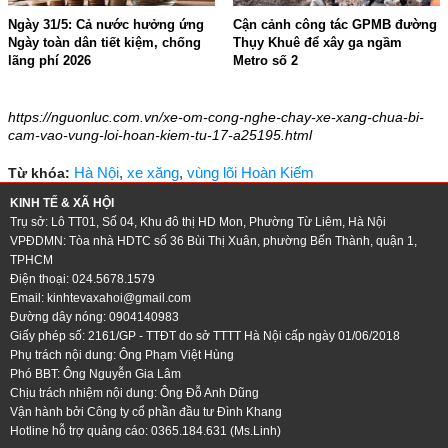
Ngày 31/5: Cả nước hưởng ứng
Cận cảnh công tác GPMB đường
Ngày toàn dân tiết kiệm, chống
Thụy Khuê để xây ga ngầm
lãng phí 2026
Metro số 2
14:46 - 29/05/2026
14:43 - 29/05/2026
https://nguonluc.com.vn/xe-om-cong-nghe-chay-xe-xang-chua-bi-
cam-vao-vung-loi-hoan-kiem-tu-17-a25195.html
Hà Nội
,
xe xăng
,
vùng lõi Hoàn Kiếm
Từ khóa:
KINH TẾ & XÃ HỘI
Trụ sở: Lô TT01, Số 04, Khu đô thị HD Mon, Phường Từ Liêm, Hà Nội
VPĐDMN: Tòa nhà HDTC số 36 Bùi Thị Xuân, phường Bến Thành, quận 1,
TPHCM
Điện thoại: 024.5678.1579
Email:
kinhtevaxahoi@gmail.com
Đường dây nóng: 0904140983
Giấy phép số: 2161/GP - TTĐT do sở TTTT Hà Nội cấp ngày 01/06/2018
Phụ trách nội dung: Ông Phạm Việt Hùng
Phó BBT: Ông Nguyễn Gia Lâm
Chịu trách nhiệm nội dung: Ông Đỗ Anh Dũng
Vận hành bởi Công ty cổ phần đầu tư Đình Khang
Hotline hỗ trợ quảng cáo: 0365.184.631 (Ms.Linh)