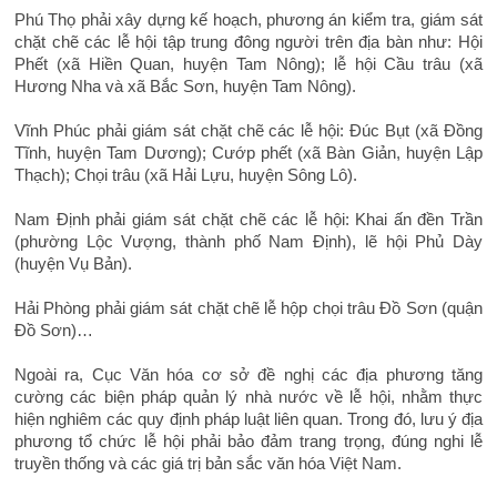
Phú Thọ phải xây dựng kế hoạch, phương án kiểm tra, giám sát
chặt chẽ các lễ hội tập trung đông người trên địa bàn như: Hội
Phết (xã Hiền Quan, huyện Tam Nông); lễ hội Cầu trâu (xã
Hương Nha và xã Bắc Sơn, huyện Tam Nông).
Vĩnh Phúc phải giám sát chặt chẽ các lễ hội: Đúc Bụt (xã Đồng
Tĩnh, huyện Tam Dương); Cướp phết (xã Bàn Giản, huyện Lập
Thạch); Chọi trâu (xã Hải Lựu, huyện Sông Lô).
Nam Định phải giám sát chặt chẽ các lễ hội: Khai ấn đền Trần
(phường Lộc Vượng, thành phố Nam Định), lẽ hội Phủ Dày
(huyện Vụ Bản).
Hải Phòng phải giám sát chặt chẽ lễ hộp chọi trâu Đồ Sơn (quận
Đồ Sơn)…
Ngoài ra, Cục Văn hóa cơ sở đề nghị các địa phương tăng
cường các biện pháp quản lý nhà nước về lễ hội, nhằm thực
hiện nghiêm các quy định pháp luật liên quan. Trong đó, lưu ý địa
phương tổ chức lễ hội phải bảo đảm trang trọng, đúng nghi lễ
truyền thống và các giá trị bản sắc văn hóa Việt Nam.