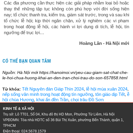
Các địa phương cần thực hiện các giải pháp nhằm loại bỏ hoặc
thay thế những tập tục không còn phù hợp với đời sống hiện
nay; tổ chức thanh tra, kiểm tra, giám sát trước, trong và sau khi
tổ chức lễ hội; kịp thời ngăn chặn, xử lý nghiêm các vi phạm
trong hoạt động lễ hội, các hành vi lợi dụng di tích, lễ hội, tín
ngưỡng để trục lợi…
Hoàng Lân - Hà Nội mới
CÓ THỂ BẠN QUAN TÂM
Nguồn: Hà Nội mới https://hanoimoi.vn/yeu-cau-giam-sat-chat-che-
le-hoi-chua-huong-khai-an-den-tran-choi-trau-do-son-657858.html
Tết Nguyên đán Giáp Thìn 2024
,
lễ hội mùa xuân 2024
,
Từ khóa:
nếp sống văn minh trong hoạt động tín ngưỡng
,
tôn giáo dịp Tết
,
ễ
hội chùa Hương
,
khai ấn đền Trần
,
chọi trâu Đồ Sơn
KINH TẾ & XÃ HỘI
Trụ sở: Lô TT01, Số 04, Khu đô thị HD Mon, Phường Từ Liêm, Hà Nội
VPĐDMN: Tòa nhà HDTC số 36 Bùi Thị Xuân, phường Bến Thành, quận 1,
TPHCM
Điện thoại: 024.5678.1579