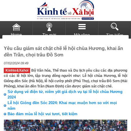
Home
Tin mới
Mở rộng
Tìm kiếm
Yêu cầu giám sát chặt chẽ lễ hội chùa Hương, khai ấn
đền Trần, chọi trâu Đồ Sơn
07/02/2024 09:49
Kinhte&Xahoi
Bộ Văn hóa, Thể thao và Du lịch yêu cầu các địa phương
có các lễ hội lớn, tập trung đông người như: Lễ hội chùa Hương, lễ hội
Gióng đền Sóc (Hà Nội), lễ hội cướp phết (Phú Thọ), chọi trâu Đồ Sơn (Hải
Phòng), khai ấn đền Trần (Nam Định) cần được giám sát chặt chẽ.
Sử dụng vé điện tử, niêm yết giá dịch vụ tại lễ hội chùa Hương
2024
Lễ hội Gióng đền Sóc 2024: Khai mạc muộn hơn so với mọi
năm
Bảo đảm mùa lễ hội vui tươi, tiết kiệm