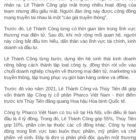
nhận ra, Lê Thành Công góp mặt trong nhiều hoạt động của
team nhưng đều giấu mặt. Người đàn ông này được cộng đồng
mạng truyền tai nhau là một “cáo già truyền thông”.
Trước đó, Lê Thành Công từng có thời gian làm trong lĩnh vực
thương mại điện tử. Sau đó, khi mở rộng mối quan hệ, người
này cũng bắt đầu tìm hiểu, dấn thân vào lĩnh vực tài chính, kinh
doanh và đầu tư.
Lê Thành Công từng bước dựng lên hệ sinh thái kinh doanh
riêng bằng cách thành lập loạt công ty, đồng thời rót vốn vào
chuỗi doanh nghiệp chuyên về thương mại điện tử, marketing và
truyền thông, tập trung phục vụ giới bán hàng online và offline.
Trước đó vào năm 2021, Lê Thành Công và Thùy Tiên đã góp
vốn thành lập Công ty cổ phần Pharco Việt Nam - thời điểm
trước khi Thùy Tiên đăng quang Hoa hậu Hòa bình Quốc tế.
Công ty Pharco Việt Nam có trụ sở tại Hà Nội, vốn điều lệ ban
đầu là 4 tỷ đồng. Trong đó, Lê Thành Công góp 55%, Thùy Tiên
góp 10%, phần còn lại thuộc các cổ đông khác. Công ty hoạt
động trong lĩnh vực bán buôn thực phẩm, mỹ phẩm và chế
phẩm vệ sinh. Đây là đơn vị phân phối độc quyền một thương