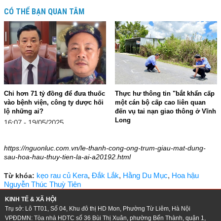
CÓ THỂ BẠN QUAN TÂM
Chi hơn 71 tỷ đồng để đưa thuốc
Thực hư thông tin "bắt khẩn cấp
vào bệnh viện, công ty dược hối
một cán bộ cấp cao liên quan
lộ những ai?
đến vụ tai nạn giao thông ở Vĩnh
Long
16:07 - 19/05/2025
17:41 - 17/05/2025
https://nguonluc.com.vn/le-thanh-cong-ong-trum-giau-mat-dung-
sau-hoa-hau-thuy-tien-la-ai-a20192.html
kẹo rau củ Kera
,
Đắk Lắk
,
Hằng Du Mục
,
Hoa hậu
Từ khóa:
Nguyễn Thúc Thuỳ Tiên
KINH TẾ & XÃ HỘI
Trụ sở: Lô TT01, Số 04, Khu đô thị HD Mon, Phường Từ Liêm, Hà Nội
VPĐDMN: Tòa nhà HDTC số 36 Bùi Thị Xuân, phường Bến Thành, quận 1,