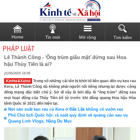
Home
Tin mới
Mở rộng
Tìm kiếm
PHÁP LUẬT
Lê Thành Công - ‘Ông trùm giấu mặt’ đứng sau Hoa
hậu Thùy Tiên là ai?
21/05/2025 16:05
Kinhte&Xahoi
Trong số những cái tên bị khởi tố liên quan đến vụ kẹo rau
Kera, Lê Thành Công dù không phải người nổi tiếng nhưng lại được cộng
đồng mạng đặc biệt chú ý. Sở dĩ vậy là bởi đây là “ông trùm” đứng sau
mọi hoạt động của Thùy Tiên kể từ trước khi đăng quang Hoa hậu Hòa
bình Quốc tế 2021 đến hiện tại.
Nơi sản xuất kẹo rau củ Kera ở Đắk Lắk không có vườn rau
Phó Chủ tịch Quốc hội: rà soát quy định về quảng cáo sau vụ
Quang Linh Vlogs, Hằng Du Mục