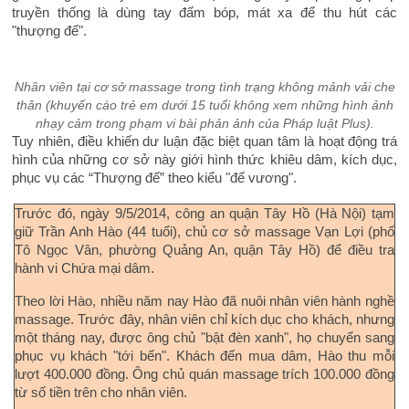
truyền thống là dùng tay đấm bóp, mát xa để thu hút các
"thượng đế".
Nhân viên tại cơ sở massage trong tình trạng không mảnh vải che
thân (khuyến cáo trẻ em dưới 15 tuổi không xem những hình ảnh
nhạy cảm trong phạm vi bài phản ảnh của Pháp luật Plus).
Tuy nhiên, điều khiến dư luận đặc biệt quan tâm là hoạt động trá
hình của những cơ sở này giới hình thức khiêu dâm, kích dục,
phục vụ các “Thượng đế” theo kiểu "đế vương".
Trước đó, ngày 9/5/2014, công an quận Tây Hồ (Hà Nội) tạm
giữ Trần Anh Hào (44 tuổi), chủ cơ sở massage Vạn Lợi (phố
Tô Ngọc Vân, phường Quảng An, quận Tây Hồ) để điều tra
hành vi Chứa mại dâm.
Theo lời Hào, nhiều năm nay Hào đã nuôi nhân viên hành nghề
massage. Trước đây, nhân viên chỉ kích dục cho khách, nhưng
một tháng nay, được ông chủ "bật đèn xanh", họ chuyển sang
phục vụ khách "tới bến". Khách đến mua dâm, Hào thu mỗi
lượt 400.000 đồng. Ông chủ quán massage trích 100.000 đồng
từ số tiền trên cho nhân viên.