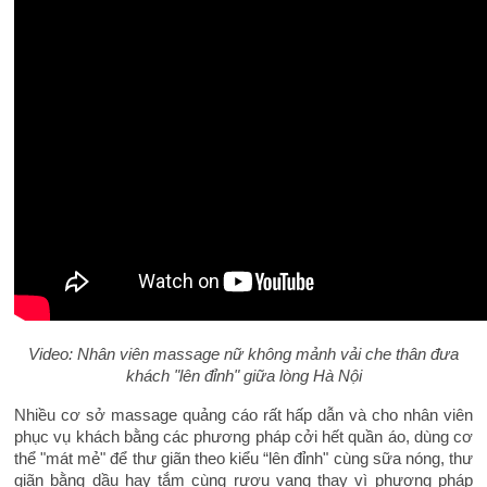
Video: Nhân viên massage nữ không mảnh vải che thân đưa
khách "lên đỉnh" giữa lòng Hà Nội
Nhiều cơ sở massage quảng cáo rất hấp dẫn và cho nhân viên
phục vụ khách bằng các phương pháp cởi hết quần áo, dùng cơ
thể "mát mẻ" để thư giãn theo kiểu “lên đỉnh" cùng sữa nóng, thư
giãn bằng dầu hay tắm cùng rượu vang thay vì phương pháp