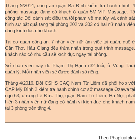
Tháng 9/2014, công an quận Ba Đình kiểm tra hành chính 4
phòng massage đang có khách ở quán 5M VIP Massage. Tổ
công tác Đội cảnh sát điều tra tội phạm về ma túy và cảnh sát
hình sự bắt quả tang tại phòng 202 và 303 có hai nữ nhân viên
đang kích dục cho khách.
Tại cơ quan công an, 7 nhân viên nữ làm việc tại quán, quê ở
Cần Thơ, Hậu Giang đều thừa nhận trong quá trình massage,
khách nào có nhu cầu sẽ kích dục ngay tại phòng.
Số nhân viên này do Phạm Thị Hạnh (32 tuổi, ở Vũng Tàu)
quản lý. Mỗi nhân viên sẽ được đánh số riêng.
Tháng 4/2016, Đội CSHS CAQ Nam Từ Liêm đã phối hợp với
CAP Mỹ Đình 2 kiểm tra hành chính cơ sở massage Ozawa tại
ngõ 63, đường Lê Đức Thọ, quận Nam Từ Liêm, Hà Nội, phát
hiện 3 nhân viên nữ đang có hành vi kích dục cho khách nam
tại 3 phòng trên tầng 4.
Theo Phapluatplus