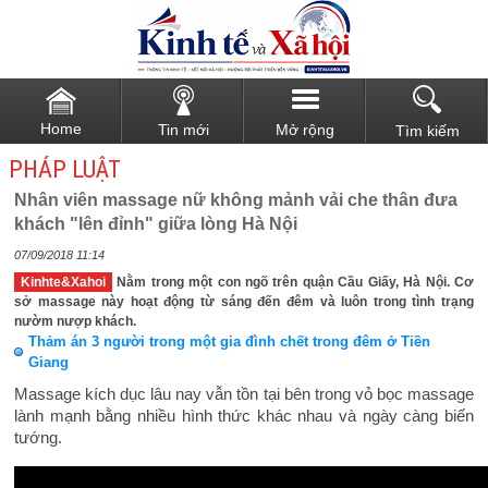
Home
Tin mới
Mở rộng
Tìm kiếm
PHÁP LUẬT
Nhân viên massage nữ không mảnh vải che thân đưa
khách "lên đỉnh" giữa lòng Hà Nội
07/09/2018 11:14
Kinhte&Xahoi
Nằm trong một con ngõ trên quận Cầu Giấy, Hà Nội. Cơ
sở massage này hoạt động từ sáng đến đêm và luôn trong tình trạng
nườm nượp khách.
Thảm án 3 người trong một gia đình chết trong đêm ở Tiền
Giang
Massage kích dục lâu nay vẫn tồn tại bên trong vỏ bọc massage
lành mạnh bằng nhiều hình thức khác nhau và ngày càng biến
tướng.