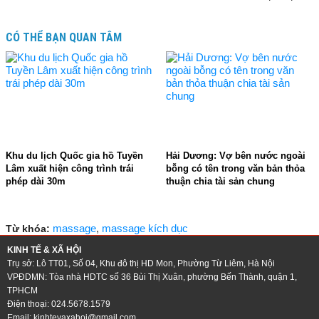
CÓ THỂ BẠN QUAN TÂM
Khu du lịch Quốc gia hồ Tuyền
Hải Dương: Vợ bên nước ngoài
Lâm xuất hiện công trình trái
bỗng có tên trong văn bản thỏa
phép dài 30m
thuận chia tài sản chung
09:02 - 07/09/2018
17:16 - 06/09/2018
massage
,
massage kích dục
Từ khóa:
KINH TẾ & XÃ HỘI
Trụ sở: Lô TT01, Số 04, Khu đô thị HD Mon, Phường Từ Liêm, Hà Nội
VPĐDMN: Tòa nhà HDTC số 36 Bùi Thị Xuân, phường Bến Thành, quận 1,
TPHCM
Điện thoại: 024.5678.1579
Email:
kinhtevaxahoi@gmail.com