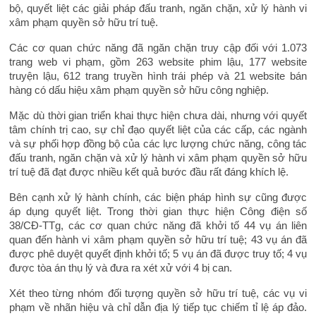
bộ, quyết liệt các giải pháp đấu tranh, ngăn chặn, xử lý hành vi
xâm phạm quyền sở hữu trí tuệ.
Các cơ quan chức năng đã ngăn chặn truy cập đối với 1.073
trang web vi phạm, gồm 263 website phim lậu, 177 website
truyện lậu, 612 trang truyền hình trái phép và 21 website bán
hàng có dấu hiệu xâm phạm quyền sở hữu công nghiệp.
Mặc dù thời gian triển khai thực hiện chưa dài, nhưng với quyết
tâm chính trị cao, sự chỉ đạo quyết liệt của các cấp, các ngành
và sự phối hợp đồng bộ của các lực lượng chức năng, công tác
đấu tranh, ngăn chặn và xử lý hành vi xâm phạm quyền sở hữu
trí tuệ đã đạt được nhiều kết quả bước đầu rất đáng khích lệ.
Bên cạnh xử lý hành chính, các biện pháp hình sự cũng được
áp dụng quyết liệt. Trong thời gian thực hiện Công điện số
38/CĐ-TTg, các cơ quan chức năng đã khởi tố 44 vụ án liên
quan đến hành vi xâm phạm quyền sở hữu trí tuệ; 43 vụ án đã
được phê duyệt quyết định khởi tố; 5 vụ án đã được truy tố; 4 vụ
được tòa án thụ lý và đưa ra xét xử với 4 bị can.
Xét theo từng nhóm đối tượng quyền sở hữu trí tuệ, các vụ vi
phạm về nhãn hiệu và chỉ dẫn địa lý tiếp tục chiếm tỉ lệ áp đảo.