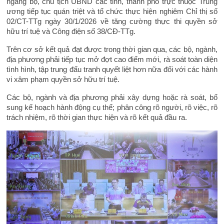
ngang bộ, chủ tịch UBND các tỉnh, thành phố trực thuộc Trung
ương tiếp tục quán triệt và tổ chức thực hiện nghiêm Chỉ thị số
02/CT-TTg ngày 30/1/2026 về tăng cường thực thi quyền sở
hữu trí tuệ và Công điện số 38/CĐ-TTg.
Trên cơ sở kết quả đạt được trong thời gian qua, các bộ, ngành,
địa phương phải tiếp tục mở đợt cao điểm mới, rà soát toàn diện
tình hình, tập trung đấu tranh quyết liệt hơn nữa đối với các hành
vi xâm phạm quyền sở hữu trí tuệ.
Các bộ, ngành và địa phương phải xây dựng hoặc rà soát, bổ
sung kế hoạch hành động cụ thể; phân công rõ người, rõ việc, rõ
trách nhiệm, rõ thời gian thực hiện và rõ kết quả đầu ra.