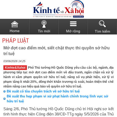
Home
Tin mới
Mở rộng
Tìm kiếm
PHÁP LUẬT
Mở đợt cao điểm mới, siết chặt thực thi quyền sở hữu
trí tuệ
03/06/2026 14:25
Kinhte&Xahoi
Phó Thủ tướng Hồ Quốc Dũng yêu cầu các bộ, ngành, địa
phương tiếp tục mở đợt cao điểm mới về đấu tranh, ngăn chặn và xử lý
hành vi xâm phạm quyền sở hữu trí tuệ; nâng số vụ phát hiện, xử lý vi
phạm tăng ít nhất 20%, đồng thời khẩn trương rà soát, hoàn thiện thể chế
nhằm nâng cao hiệu quả bảo vệ quyền sở hữu trí tuệ.
Đề xuất có tòa chuyên trách về sở hữu trí tuệ
Đề xuất thu hẹp phạm vi xử phạt hành chính trong lĩnh vực sở
hữu trí tuệ
Sáng 2/6, Phó Thủ tướng Hồ Quốc Dũng chủ trì Hội nghị sơ kết
tình hình thực hiện Công điện 38/CĐ-TTg ngày 5/5/2026 của Thủ