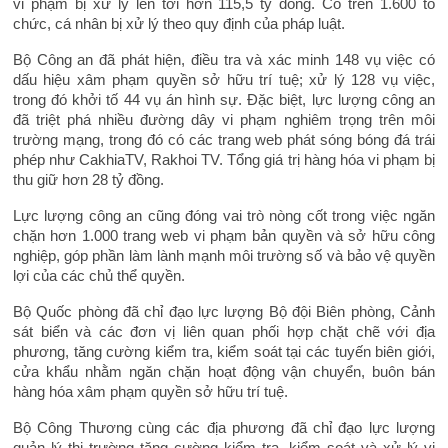
vi phạm bị xử lý lên tới hơn 115,5 tỷ đồng. Có trên 1.600 tổ
chức, cá nhân bị xử lý theo quy định của pháp luật.
Bộ Công an đã phát hiện, điều tra và xác minh 148 vụ việc có
dấu hiệu xâm phạm quyền sở hữu trí tuệ; xử lý 128 vụ việc,
trong đó khởi tố 44 vụ án hình sự. Đặc biệt, lực lượng công an
đã triệt phá nhiều đường dây vi phạm nghiêm trọng trên môi
trường mạng, trong đó có các trang web phát sóng bóng đá trái
phép như CakhiaTV, Rakhoi TV. Tổng giá trị hàng hóa vi phạm bị
thu giữ hơn 28 tỷ đồng.
Lực lượng công an cũng đóng vai trò nòng cốt trong việc ngăn
chặn hơn 1.000 trang web vi phạm bản quyền và sở hữu công
nghiệp, góp phần làm lành mạnh môi trường số và bảo vệ quyền
lợi của các chủ thể quyền.
Bộ Quốc phòng đã chỉ đạo lực lượng Bộ đội Biên phòng, Cảnh
sát biển và các đơn vị liên quan phối hợp chặt chẽ với địa
phương, tăng cường kiểm tra, kiểm soát tại các tuyến biên giới,
cửa khẩu nhằm ngăn chặn hoạt động vận chuyển, buôn bán
hàng hóa xâm phạm quyền sở hữu trí tuệ.
Bộ Công Thương cùng các địa phương đã chỉ đạo lực lượng
quản lý thị trường tăng cường kiểm tra, kiểm soát và xử lý vi