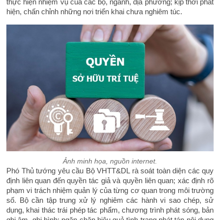
thực hiện nhiệm vụ của các bộ, ngành, địa phương; kịp thời phát
hiện, chấn chỉnh những nơi triển khai chưa nghiêm túc.
Ảnh minh họa, nguồn internet.
Phó Thủ tướng yêu cầu Bộ VHTT&DL rà soát toàn diện các quy
định liên quan đến quyền tác giả và quyền liên quan; xác định rõ
phạm vi trách nhiệm quản lý của từng cơ quan trong môi trường
số. Bộ cần tập trung xử lý nghiêm các hành vi sao chép, sử
dụng, khai thác trái phép tác phẩm, chương trình phát sóng, bản
ghi âm, ghi hình; ngăn chặn hiệu quả tình trạng phát tán nội dung