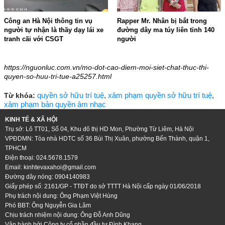
Công an Hà Nội thông tin vụ
Rapper Mr. Nhân bị bắt trong
người tự nhận là thầy dạy lái xe
đường dây ma túy liên tỉnh 140
tranh cãi với CSGT
người
18:18 - 01/06/2026
14:43 - 29/05/2026
https://nguonluc.com.vn/mo-dot-cao-diem-moi-siet-chat-thuc-thi-
quyen-so-huu-tri-tue-a25257.html
quyền sở hữu trí tuệ
,
xâm phạm quyền sở hữu trí tuệ
,
Từ khóa:
xâm phạm bản quyền âm nhạc
KINH TẾ & XÃ HỘI
Trụ sở: Lô TT01, Số 04, Khu đô thị HD Mon, Phường Từ Liêm, Hà Nội
VPĐDMN: Tòa nhà HDTC số 36 Bùi Thị Xuân, phường Bến Thành, quận 1,
TPHCM
Điện thoại: 024.5678.1579
Email:
kinhtevaxahoi@gmail.com
Đường dây nóng: 0904140983
Giấy phép số: 2161/GP - TTĐT do sở TTTT Hà Nội cấp ngày 01/06/2018
Phụ trách nội dung: Ông Phạm Việt Hùng
Phó BBT: Ông Nguyễn Gia Lâm
Chịu trách nhiệm nội dung: Ông Đỗ Anh Dũng
Vận hành bởi Công ty cổ phần đầu tư Đình Khang