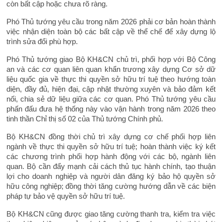
còn bất cập hoặc chưa rõ ràng.
Phó Thủ tướng yêu cầu trong năm 2026 phải cơ bản hoàn thành
việc nhận diện toàn bộ các bất cập về thể chế để xây dựng lộ
trình sửa đổi phù hợp.
Phó Thủ tướng giao Bộ KH&CN chủ trì, phối hợp với Bộ Công
an và các cơ quan liên quan khẩn trương xây dựng Cơ sở dữ
liệu quốc gia về thực thi quyền sở hữu trí tuệ theo hướng toàn
diện, đầy đủ, hiện đại, cập nhật thường xuyên và bảo đảm kết
nối, chia sẻ dữ liệu giữa các cơ quan. Phó Thủ tướng yêu cầu
phấn đấu đưa hệ thống này vào vận hành trong năm 2026 theo
tinh thần Chỉ thị số 02 của Thủ tướng Chính phủ.
Bộ KH&CN đồng thời chủ trì xây dựng cơ chế phối hợp liên
ngành về thực thi quyền sở hữu trí tuệ; hoàn thành việc ký kết
các chương trình phối hợp hành động với các bộ, ngành liên
quan. Bộ cần đẩy mạnh cải cách thủ tục hành chính, tạo thuận
lợi cho doanh nghiệp và người dân đăng ký bảo hộ quyền sở
hữu công nghiệp; đồng thời tăng cường hướng dẫn về các biện
pháp tự bảo vệ quyền sở hữu trí tuệ.
Bộ KH&CN cũng được giao tăng cường thanh tra, kiểm tra việc