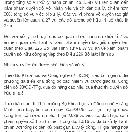
Trong tổng số vụ xử lý hành chính, có 1.587 vụ liên quan đến
xâm phạm quyền đối với nhãn hiệu và chỉ dẫn địa lý, chiếm hơn
98% tổng số vụ việc bị xử lý. Các vụ vi phạm về quyền tác giả
và quyền liên quan là 27 vụ; các đối tượng sở hữu trí tuệ khác là
2 vụ.
Đối với xử lý hình sự, các cơ quan chức năng đã khởi tố 7 vụ
án liên quan đến hành vi xâm phạm quyền tác giả, quyền liên
quan theo Điều 225 Bộ luật Hình sự và 37 vụ án về xâm phạm
quyền sở hữu công nghiệp theo Điều 226 Bộ luật Hình sự.
Nhiều vụ việc lớn được phát hiện và xử lý
Theo Bộ Khoa học và Công nghệ (KH&CN), các bộ, ngành, địa
phương đã triển khai đồng bộ các nhiệm vụ được giao tại Công
điện số 38/CĐ-TTg, qua đó nâng cao hiệu quả thực thi quyền sở
hữu trí tuệ.
Theo báo cáo do Thứ trưởng Bộ Khoa học và Công nghệ Hoàng
Minh trình bày, tính đến ngày 30/5/2026, các lực lượng chức
năng trên cả nước đã phát hiện 2.036 vụ việc có dấu hiệu xâm
phạm quyền sở hữu trí tuệ. Trong đó, 1.616 vụ đã bị xử lý hành
chính với tổng số tiền xử phạt gần 17,9 tỷ đồng. Trị giá hàng hóa