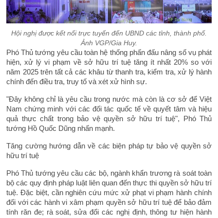
Hội nghị được kết nối trực tuyến đến UBND các tỉnh, thành phố.
Ảnh VGP/Gia Huy.
Phó Thủ tướng yêu cầu toàn hệ thống phấn đấu nâng số vụ phát
hiện, xử lý vi phạm về sở hữu trí tuệ tăng ít nhất 20% so với
năm 2025 trên tất cả các khâu từ thanh tra, kiểm tra, xử lý hành
chính đến điều tra, truy tố và xét xử hình sự.
"Đây không chỉ là yêu cầu trong nước mà còn là cơ sở để Việt
Nam chứng minh với các đối tác quốc tế về quyết tâm và hiệu
quả thực chất trong bảo vệ quyền sở hữu trí tuệ", Phó Thủ
tướng Hồ Quốc Dũng nhấn mạnh.
Tăng cường hướng dẫn về các biện pháp tự bảo vệ quyền sở
hữu trí tuệ
Phó Thủ tướng yêu cầu các bộ, ngành khẩn trương rà soát toàn
bộ các quy định pháp luật liên quan đến thực thi quyền sở hữu trí
tuệ. Đặc biệt, cần nghiên cứu mức xử phạt vi phạm hành chính
đối với các hành vi xâm phạm quyền sở hữu trí tuệ để bảo đảm
tính răn đe; rà soát, sửa đổi các nghị định, thông tư hiện hành