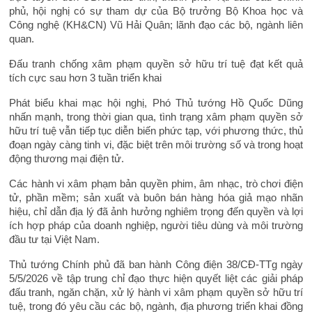
phủ, hội nghị có sự tham dự của Bộ trưởng Bộ Khoa học và
Công nghệ (KH&CN) Vũ Hải Quân; lãnh đạo các bộ, ngành liên
quan.
Đấu tranh chống xâm phạm quyền sở hữu trí tuệ đạt kết quả
tích cực sau hơn 3 tuần triển khai
Phát biểu khai mạc hội nghị, Phó Thủ tướng Hồ Quốc Dũng
nhấn mạnh, trong thời gian qua, tình trạng xâm phạm quyền sở
hữu trí tuệ vẫn tiếp tục diễn biến phức tạp, với phương thức, thủ
đoạn ngày càng tinh vi, đặc biệt trên môi trường số và trong hoạt
động thương mại điện tử.
Các hành vi xâm phạm bản quyền phim, âm nhạc, trò chơi điện
tử, phần mềm; sản xuất và buôn bán hàng hóa giả mạo nhãn
hiệu, chỉ dẫn địa lý đã ảnh hưởng nghiêm trọng đến quyền và lợi
ích hợp pháp của doanh nghiệp, người tiêu dùng và môi trường
đầu tư tại Việt Nam.
Thủ tướng Chính phủ đã ban hành Công điện 38/CĐ-TTg ngày
5/5/2026 về tập trung chỉ đạo thực hiện quyết liệt các giải pháp
đấu tranh, ngăn chặn, xử lý hành vi xâm phạm quyền sở hữu trí
tuệ, trong đó yêu cầu các bộ, ngành, địa phương triển khai đồng