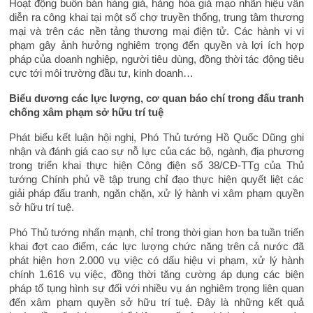
Hoạt động buôn bán hàng giả, hàng hóa giả mạo nhãn hiệu vẫn
diễn ra công khai tại một số chợ truyền thống, trung tâm thương
mại và trên các nền tảng thương mại điện tử. Các hành vi vi
phạm gây ảnh hưởng nghiêm trọng đến quyền và lợi ích hợp
pháp của doanh nghiệp, người tiêu dùng, đồng thời tác động tiêu
cực tới môi trường đầu tư, kinh doanh…
Biểu dương các lực lượng, cơ quan báo chí trong đấu tranh
chống xâm phạm sở hữu trí tuệ
Phát biểu kết luận hội nghị, Phó Thủ tướng Hồ Quốc Dũng ghi
nhận và đánh giá cao sự nỗ lực của các bộ, ngành, địa phương
trong triển khai thực hiện Công điện số 38/CĐ-TTg của Thủ
tướng Chính phủ về tập trung chỉ đạo thực hiện quyết liệt các
giải pháp đấu tranh, ngăn chặn, xử lý hành vi xâm phạm quyền
sở hữu trí tuệ.
Phó Thủ tướng nhấn mạnh, chỉ trong thời gian hơn ba tuần triển
khai đợt cao điểm, các lực lượng chức năng trên cả nước đã
phát hiện hơn 2.000 vụ việc có dấu hiệu vi phạm, xử lý hành
chính 1.616 vụ việc, đồng thời tăng cường áp dụng các biện
pháp tố tụng hình sự đối với nhiều vụ án nghiêm trọng liên quan
đến xâm phạm quyền sở hữu trí tuệ. Đây là những kết quả