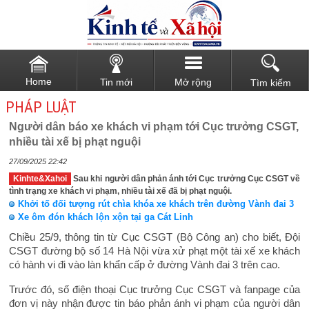
Home
Tin mới
Mở rộng
Tìm kiếm
PHÁP LUẬT
Người dân báo xe khách vi phạm tới Cục trưởng CSGT,
nhiều tài xế bị phạt nguội
27/09/2025 22:42
Kinhte&Xahoi
Sau khi người dân phản ánh tới Cục trưởng Cục CSGT về
tình trạng xe khách vi phạm, nhiều tài xế đã bị phạt nguội.
Khởi tố đối tượng rút chìa khóa xe khách trên đường Vành đai 3
Xe ôm đón khách lộn xộn tại ga Cát Linh
Chiều 25/9, thông tin từ Cục CSGT (Bộ Công an) cho biết, Đội
CSGT đường bộ số 14 Hà Nội vừa xử phạt một tài xế xe khách
có hành vi đi vào làn khẩn cấp ở đường Vành đai 3 trên cao.
Trước đó, số điện thoại Cục trưởng Cục CSGT và fanpage của
đơn vị này nhận được tin báo phản ánh vi phạm của người dân