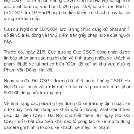
Đội CSGT số 14 thuộc Phòng CSGT Công an Hà Nội đã kịp thời
xác minh làm rõ, vào hồi 10h20 ngày 23/9, tài xế Trần Minh T
(SN 1977, trú TP Hải Phòng) đã điều khiển xe khách chạy tại làn
dừng xe khẩn cấp.
Căn cứ Nghị định 168/2024, lực lượng chức năng xử phạt anh T
số tiền 5 triệu đồng và trừ 2 điểm trên giấy phép lái xe của người
này.
Trước đó, ngày 21/9, Cục trưởng Cục CSGT cũng nhận được
tin báo phản ánh của người dân về tình trạng nhiều xe khách vi
phạm lỗi đỗ xe tại nơi có biển "Cấm đỗ xe" tại khu vực đường
Phạm Văn Đồng, Hà Nội.
Ngay sau đó, Đội CSGT đường bộ số 6 thuộc Phòng CSGT Hà
Nội đã xác minh và xử lý một số tài xế vi phạm với mức phạt
900.000 đồng mỗi trường hợp.
Về tình trạng các phương tiện dừng đỗ xe trái quy định hoặc xe
ô tô chạy trên làn dừng xe khẩn cấp ở đường Vành đai 3 trên
cao, đại diện CSGT Hà Nội cho biết thêm, từ ngày 8/9 Đội
CSGT số 6 bắt đầu triển khai các tổ công tác đi xe mô tô dùng
camera ghi hình ô tô con, xe khách, xe máy... vi phạm.