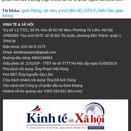
giao thông
,
tai nạn
,
vượt đèn đỏ
,
GPLX
,
biển báo giao
Từ khóa:
thông
KINH TẾ & XÃ HỘI
Trụ sở: Lô TT01, Số 04, Khu đô thị HD Mon, Phường Từ Liêm, Hà Nội
VPĐDMN: Tòa nhà HDTC số 36 Bùi Thị Xuân, phường Bến Thành, quận 1,
TPHCM
Điện thoại: 024.5678.1579
Email:
kinhtevaxahoi@gmail.com
Đường dây nóng: 0904140983
Giấy phép số: 2161/GP - TTĐT do sở TTTT Hà Nội cấp ngày 01/06/2018
Phụ trách nội dung: Ông Phạm Việt Hùng
Phó BBT: Ông Nguyễn Gia Lâm
Chịu trách nhiệm nội dung: Ông Đỗ Anh Dũng
Vận hành bởi Công ty cổ phần đầu tư Đình Khang
Hotline hỗ trợ quảng cáo: 0365.184.631 (Ms.Linh)