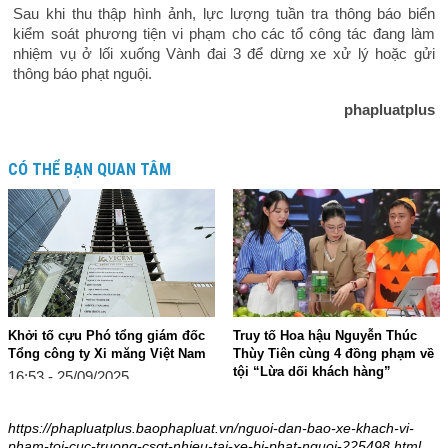
Sau khi thu thập hình ảnh, lực lượng tuần tra thông báo biển
kiểm soát phương tiện vi phạm cho các tổ công tác đang làm
nhiệm vụ ở lối xuống Vành đai 3 để dừng xe xử lý hoặc gửi
thông báo phạt nguội.
phapluatplus
CÓ THỂ BẠN QUAN TÂM
Khởi tố cựu Phó tổng giám đốc
Truy tố Hoa hậu Nguyễn Thúc
Tổng công ty Xi măng Việt Nam
Thùy Tiên cùng 4 đồng phạm về
tội “Lừa dối khách hàng”
16:53 - 25/09/2025
08:19 - 21/09/2025
https://phapluatplus.baophapluat.vn/nguoi-dan-bao-xe-khach-vi-
pham-toi-cuc-truong-csgt-nhieu-tai-xe-bi-phat-nguoi-225498.html