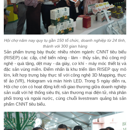
Hội chợ năm nay quy tụ gần 150 tổ chức, doanh nghiệp từ 24 tỉnh,
thành với 300 gian hàng
Sản phẩm trưng bày thuộc nhiều nhóm ngành: CNNT tiêu biểu
(RISEP) các cấp, chế biến nông - lâm - thủy sản, thủ công mỹ
nghệ - quà tặng, dệt may - da giày, cơ khí - máy móc thiết bị và
đặc sản vùng miền. Điểm nhấn là khu triển lãm RISEP quy mô
lớn, kết hợp trưng bày thực tế với công nghệ 3D Mapping, thực
tế ảo (VR), Hologram và màn hình LED. Trong 5 ngày diễn ra,
Hội chợ còn có hoạt động kết nối giao thương giữa doanh nghiệp
sản xuất với hệ thống siêu thị, sàn thương mại điện tử, nhà phân
phối trong và ngoài nước, cùng chuỗi livestream quảng bá sản
phẩm CNNT tiêu biểu.