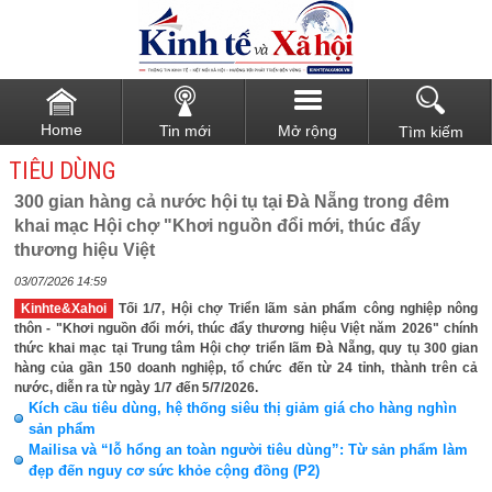
Home
Tin mới
Mở rộng
Tìm kiếm
TIÊU DÙNG
300 gian hàng cả nước hội tụ tại Đà Nẵng trong đêm
khai mạc Hội chợ "Khơi nguồn đổi mới, thúc đẩy
thương hiệu Việt
03/07/2026 14:59
Kinhte&Xahoi
Tối 1/7, Hội chợ Triển lãm sản phẩm công nghiệp nông
thôn - "Khơi nguồn đổi mới, thúc đẩy thương hiệu Việt năm 2026" chính
thức khai mạc tại Trung tâm Hội chợ triển lãm Đà Nẵng, quy tụ 300 gian
hàng của gần 150 doanh nghiệp, tổ chức đến từ 24 tỉnh, thành trên cả
nước, diễn ra từ ngày 1/7 đến 5/7/2026.
Kích cầu tiêu dùng, hệ thống siêu thị giảm giá cho hàng nghìn
sản phẩm
Mailisa và “lỗ hổng an toàn người tiêu dùng”: Từ sản phẩm làm
đẹp đến nguy cơ sức khỏe cộng đồng (P2)