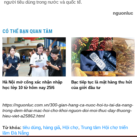
người tiêu dùng trong nước và quốc tế.
nguonluc
CÓ THỂ BẠN QUAN TÂM
Hà Nội mở cổng xác nhận nhập
Bạc tiếp tục là mặt hàng thu hút
học lớp 10 từ hôm nay 25/6
của giới đầu tư
18:49 - 26/06/2026
15:44 - 10/06/2026
https://nguonluc.com.vn/300-gian-hang-ca-nuoc-hoi-tu-tai-da-nang-
trong-dem-khai-mac-hoi-cho-khoi-nguon-doi-moi-thuc-day-thuong-
hieu-viet-a25862.html
tiêu dùng
,
hàng giả
,
Hội chợ
,
Trung tâm Hội chợ triển
Từ khóa:
lãm Đà Nẵng