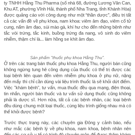
ty TNHH Hằng Thu Pharma (số nhà 68, đường Lương Văn Can,
Khu AT, phường Vĩnh Hải, thành phố Nha Trang, tỉnh Khánh Hòa)
được quảng cáo với công dụng như một “thần dược”, điều trị tất
cả các vấn đề về phụ khoa, nam khoa: viêm âm đạo, viêm cổ tử
cung, nấm âm đạo, sùi mào gà, khí hư cho đến những bệnh như
tắc vòi trứng, tắc kinh, buồng trứng đa nang, vô sinh do viêm
nhiễm, thậm chí là... làm hồng se khít âm đạo.
Sản phẩm "thuốc phụ khoa Hằng Thu".
Ở trên các trang bán thuốc phụ khoa Hằng Thu, người bán cũng
không ngừng tung hê công dụng của thuốc có thể trị được các
loại bệnh liên quan đến viêm nhiễm phụ khoa ở phụ nữ, nặng
đến mấy thì chỉ cần dùng vài liệu trình thuốc là sẽ khỏi dứt điểm.
Việc "khám bệnh", tư vấn, mua thuốc đều qua mạng, điện thoại,
tin nhắn, người bán thuốc và tư vấn sử dụng thuốc cũng không
phải là dược sĩ. Hơn nữa, tất cả các bệnh nhân, các loại bệnh
đều dùng chung một loại thuốc, cùng liệu trình giống nhau mà có
thể khỏi được bệnh?
Trước thực trạng này, các chuyên gia Đông y cảnh báo, nếu
như mắc các bệnh lý về phụ khoa, nam khoa, bệnh nhân nên
đến các cơ sở y tế có trình độ chuyên môn để được thăm khám