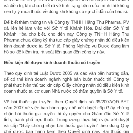
và điều trị, khi chưa biết rõ về tình trạng bệnh của mình thì không
nên tự ý mua thuốc về dùng khi không có sự chỉ dẫn của bác sĩ.
Để biết thêm thông tin về Công ty TNHH Hằng Thu Pharma, PV
đã liên hệ làm việc với Sở Y tế Khánh Hòa. Đại diện Sở Y tế
Khánh Hòa cho biết, cho đến nay Công ty TNHH Hằng Thu
Pharma chưa đăng ký thủ tục cấp giấy chứng nhận đủ điều kiện
kinh doanh dược tại Sở Y tế. Phòng Nghiệp vụ Dược đang làm
hồ sơ để kiểm tra, rà soát liên quan đến công ty này.
Điều kiện để được kinh doanh thuốc cổ truyền
Theo quy định tại Luật Dược 2005 và các văn bản hướng dẫn,
để có thể kinh doanh ngành nghề bán buôn thuốc thì Công ty
phải thực hiện thủ tục xin cấp Giấy chứng nhận đủ điều kiện kinh
doanh thuốc tại cơ quan Nhà nước có thẩm quyền là Sở Y tế.
Về bài thuốc gia truyền, theo Quyết định số 39/2007/QĐ-BYT
năm 2007 về việc ban hành quy chế xét duyệt cấp Giấy chứng
nhận bài thuốc gia truyền thì ủy quyền cho Giám đốc Sở Y tế
tỉnh, thành phố trực thuộc Trung ương thực hiện việc xét duyệt
và cấp “Giấy chứng nhận bài thuốc gia truyền” theo đúng Quy
chế được ban hành kèm theo Quyết định này. Bài thuốc gia