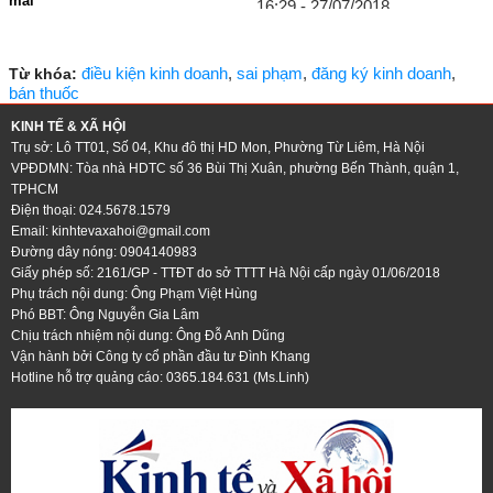
mãi’
16:29 - 27/07/2018
09:18 - 03/08/2018
điều kiện kinh doanh
,
sai phạm
,
đăng ký kinh doanh
,
Từ khóa:
bán thuốc
KINH TẾ & XÃ HỘI
Trụ sở: Lô TT01, Số 04, Khu đô thị HD Mon, Phường Từ Liêm, Hà Nội
VPĐDMN: Tòa nhà HDTC số 36 Bùi Thị Xuân, phường Bến Thành, quận 1,
TPHCM
Điện thoại: 024.5678.1579
Email:
kinhtevaxahoi@gmail.com
Đường dây nóng: 0904140983
Giấy phép số: 2161/GP - TTĐT do sở TTTT Hà Nội cấp ngày 01/06/2018
Phụ trách nội dung: Ông Phạm Việt Hùng
Phó BBT: Ông Nguyễn Gia Lâm
Chịu trách nhiệm nội dung: Ông Đỗ Anh Dũng
Vận hành bởi Công ty cổ phần đầu tư Đình Khang
Hotline hỗ trợ quảng cáo: 0365.184.631 (Ms.Linh)