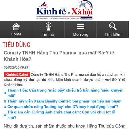
Home
Tin mới
Mở rộng
Tìm kiếm
TIÊU DÙNG
Công ty TNHH Hằng Thu Pharma ‘qua mặt’ Sở Y tế
Khánh Hòa?
03/08/2018 09:23
Kinhte&Xahoi
Công ty TNHH Hằng Thu Pharma có dấu hiệu sai phạm khi
chưa đăng ký thủ tục đủ điều kiện kinh doanh dược phẩm với Sở Y tế
Khánh Hòa.
Thanh Hóa: Cẩn trọng ‘mắc bẫy’ chiêu trò bán hàng ‘siêu khuyến
mãi’
Thẩm mỹ viện Xaam Beauty Center: Sai phạm nối tiếp sai phạm
Cơ quan chức năng 'buông tay' cho D'Vincy hoạt động 'chui'?
Trà giảm cân Cường Anh chứa chất cấm: Con voi chui lọt lỗ
kim?
Như đã đưa tin, sản phẩm thuốc phụ khoa Hằng Thu của Công