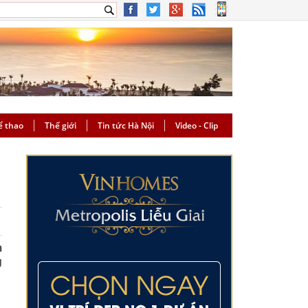
ể thao
Thế giới
Tin tức Hà Nội
Video - Clip
m
g