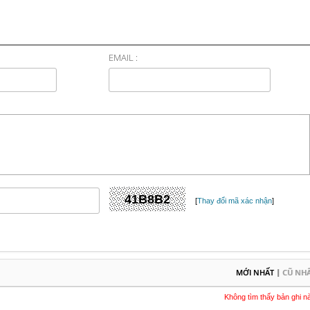
EMAIL :
[
Thay đổi mã xác nhận
]
|
MỚI NHẤT
CŨ NH
Không tìm thấy bản ghi n