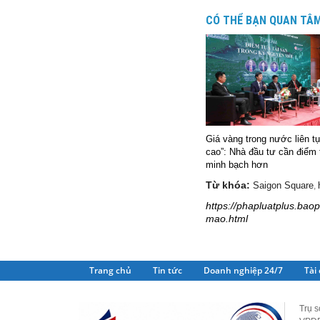
CÓ THỂ BẠN QUAN TÂ
Giá vàng trong nước liên t
cao”: Nhà đầu tư cần điểm
minh bạch hơn
Từ khóa:
Saigon Square
,
https://phapluatplus.bao
mao.html
Trang chủ
Tin tức
Doanh nghiệp 24/7
Tài
Trụ s