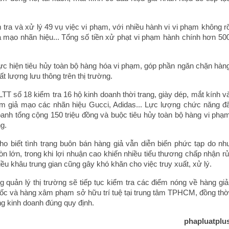
tra và xử lý 49 vụ việc vi phạm, với nhiều hành vi vi phạm không r
ả mạo nhãn hiệu... Tổng số tiền xử phạt vi phạm hành chính hơn 50
hực hiện tiêu hủy toàn bộ hàng hóa vi phạm, góp phần ngăn chặn hàn
 lượng lưu thông trên thị trường.
TT số 18 kiểm tra 16 hộ kinh doanh thời trang, giày dép, mắt kính v
ẩm giả mạo các nhãn hiệu Gucci, Adidas... Lực lượng chức năng đ
oanh tổng cộng 150 triệu đồng và buộc tiêu hủy toàn bộ hàng vi phạ
ng.
 biết tình trạng buôn bán hàng giả vẫn diễn biến phức tạp do nh
n lớn, trong khi lợi nhuận cao khiến nhiều tiểu thương chấp nhận rủ
ều khâu trung gian cũng gây khó khăn cho việc truy xuất, xử lý.
ng quản lý thị trường sẽ tiếp tục kiểm tra các điểm nóng về hàng giả
ốc và hàng xâm phạm sở hữu trí tuệ tại trung tâm TPHCM, đồng thờ
ng kinh doanh đúng quy định.
phapluatplu