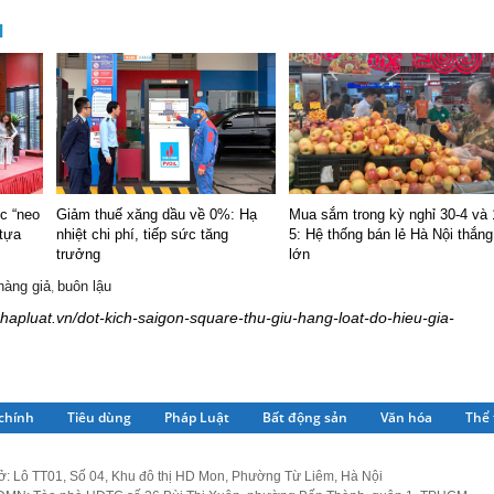
M
ục “neo
Giảm thuế xăng dầu về 0%: Hạ
Mua sắm trong kỳ nghỉ 30-4 và 
 tựa
nhiệt chi phí, tiếp sức tăng
5: Hệ thống bán lẻ Hà Nội thắng
trưởng
lớn
hàng giả
buôn lậu
,
phapluat.vn/dot-kich-saigon-square-thu-giu-hang-loat-do-hieu-gia-
 chính
Tiêu dùng
Pháp Luật
Bất động sản
Văn hóa
Thể 
ở: Lô TT01, Số 04, Khu đô thị HD Mon, Phường Từ Liêm, Hà Nội