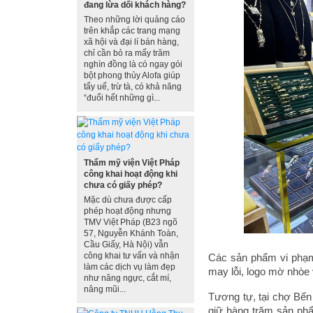
đang lừa dối khách hàng?
Theo những lời quảng cáo
trên khắp các trang mạng
xã hội và đại lí bán hàng,
chỉ cần bỏ ra mấy trăm
nghìn đồng là có ngay gói
bột phong thủy Alofa giúp
tẩy uế, trừ tà, có khả năng
“đuổi hết những gì...
Thẩm mỹ viện Việt Pháp
công khai hoạt động khi
chưa có giấy phép?
Mặc dù chưa được cấp
phép hoạt động nhưng
TMV Việt Pháp (B23 ngõ
57, Nguyễn Khánh Toàn,
Cầu Giấy, Hà Nội) vẫn
công khai tư vấn và nhận
Các sản phẩm vi phạm
làm các dịch vụ làm đẹp
may lỗi, logo mờ nhòe 
như nâng ngực, cắt mí,
nâng mũi...
Tương tự, tại chợ Bến
giữ hàng trăm sản phẩ