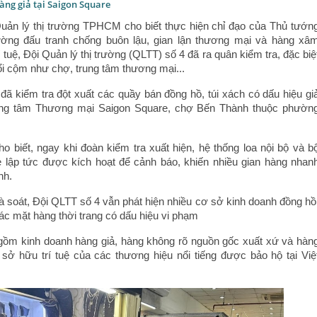
hàng giả tại Saigon Square
Quản lý thị trường TPHCM cho biết thực hiện chỉ đạo của Thủ tướn
ờng đấu tranh chống buôn lậu, gian lận thương mại và hàng xâ
tuệ, Đội Quản lý thị trường (QLTT) số 4 đã ra quân kiểm tra, đặc biệ
ổi cộm như chợ, trung tâm thương mại...
đã kiểm tra đột xuất các quầy bán đồng hồ, túi xách có dấu hiệu gi
rung tâm Thương mại Saigon Square, chợ Bến Thành thuộc phườn
 biết, ngay khi đoàn kiểm tra xuất hiện, hệ thống loa nội bộ và b
 lập tức được kích hoạt để cảnh báo, khiến nhiều gian hàng nhan
nh.
à soát, Đội QLTT số 4 vẫn phát hiện nhiều cơ sở kinh doanh đồng hồ
các mặt hàng thời trang có dấu hiệu vi phạm
gồm kinh doanh hàng giả, hàng không rõ nguồn gốc xuất xứ và hàn
ở hữu trí tuệ của các thương hiệu nổi tiếng được bảo hộ tại Việ