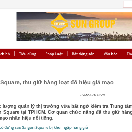
 chính
Tiêu dùng
Pháp Luật
Bất động sản
Văn hóa
Th
 Square, thu giữ hàng loạt đồ hiệu giả mạo
15/05/2026 16:28
 lượng quản lý thị trường vừa bất ngờ kiểm tra Trung tâ
 Square tại TPHCM. Cơ quan chức năng đã thu giữ hàn
ạo nhãn hiệu nổi tiếng.
u có đứng sau Saigon Square bị khui ngập hàng giả