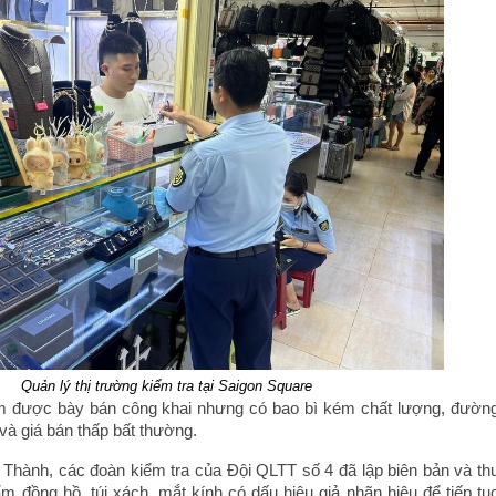
Quản lý thị trường kiểm tra tại Saigon Square
 được bày bán công khai nhưng có bao bì kém chất lượng, đườn
và giá bán thấp bất thường.
 Thành, các đoàn kiểm tra của Đội QLTT số 4 đã lập biên bản và th
m đồng hồ, túi xách, mắt kính có dấu hiệu giả nhãn hiệu để tiếp tụ