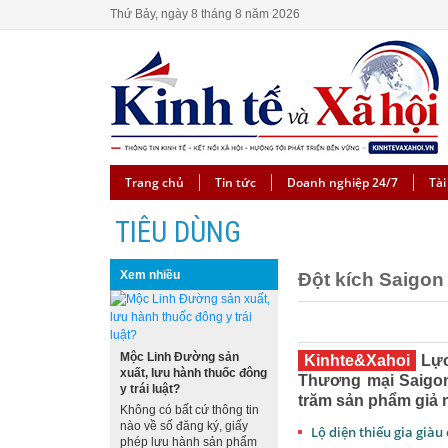
Thứ Bảy, ngày 8 tháng 8 năm 2026
Trang chủ
Tin tức
Doanh nghiệp 24/7
Tài
TIÊU DÙNG
Xem nhiều
Đột kích Saigon
Mộc Linh Đường sản
Kinhte&Xahoi
Lực
xuất, lưu hành thuốc đông
Thương mại Saigon
y trái luật?
trăm sản phẩm giả m
Không có bất cứ thông tin
nào về số đăng ký, giấy
Lộ diện thiếu gia già
phép lưu hành sản phẩm