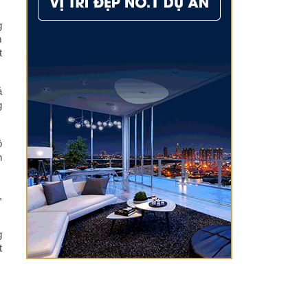
g
m
t
ả
g
ộ
h
,
g
t