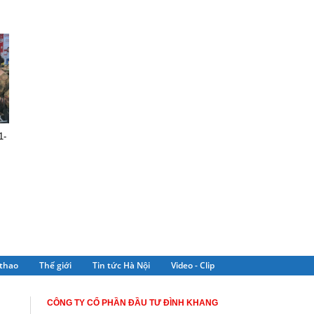
1-
thao
Thế giới
Tin tức Hà Nội
Video - Clip
CÔNG TY CỔ PHẦN ĐẦU TƯ ĐÌNH KHANG