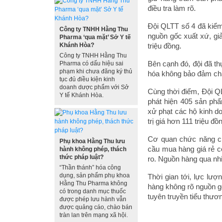
điều tra làm rõ.
Đội QLTT số 4 đã kiểm 
Công ty TNHH Hằng Thu
nguồn gốc xuất xứ, gi
Pharma ‘qua mặt’ Sở Y tế
Khánh Hòa?
triệu đồng.
Công ty TNHH Hằng Thu
Bên cạnh đó, đội đã t
Pharma có dấu hiệu sai
phạm khi chưa đăng ký thủ
hóa không bảo đảm chất
tục đủ điều kiện kinh
doanh dược phẩm với Sở
Cùng thời điểm, Đội QL
Y tế Khánh Hòa.
phát hiện 405 sản ph
xử phạt các hộ kinh d
trị giá hơn 111 triệu đồ
Cơ quan chức năng cho
Phụ khoa Hằng Thu lưu
cầu mua hàng giá rẻ cò
hành không phép, thách
thức pháp luật?
ro. Nguồn hàng qua nhi
“Thần thánh” hóa công
dụng, sản phẩm phụ khoa
Thời gian tới, lực lượ
Hằng Thu Pharma không
hàng không rõ nguồn g
có trong danh mục thuốc
tuyên truyền tiểu thươ
được phép lưu hành vẫn
được quảng cáo, chào bán
tràn lan trên mạng xã hội.