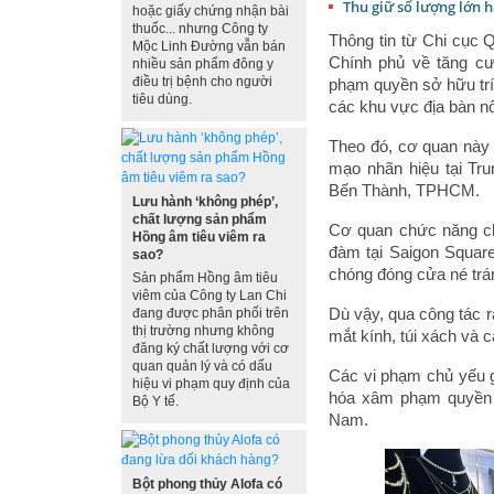
Thu giữ số lượng lớn 
hoặc giấy chứng nhận bài
thuốc... nhưng Công ty
Thông tin từ Chi cục 
Mộc Linh Đường vẫn bán
Chính phủ về tăng cư
nhiều sản phẩm đông y
điều trị bệnh cho người
phạm quyền sở hữu trí 
tiêu dùng.
các khu vực địa bàn n
Theo đó, cơ quan này 
mạo nhãn hiệu tại T
Bến Thành, TPHCM.
Lưu hành ‘không phép’,
chất lượng sản phẩm
Cơ quan chức năng cho
Hồng âm tiêu viêm ra
đàm tại Saigon Square
sao?
chóng đóng cửa né trá
Sản phẩm Hồng âm tiêu
viêm của Công ty Lan Chi
Dù vậy, qua công tác r
đang được phân phối trên
thị trường nhưng không
mắt kính, túi xách và 
đăng ký chất lượng với cơ
quan quản lý và có dấu
Các vi phạm chủ yếu 
hiệu vi phạm quy định của
hóa xâm phạm quyền s
Bộ Y tế.
Nam.
Bột phong thủy Alofa có