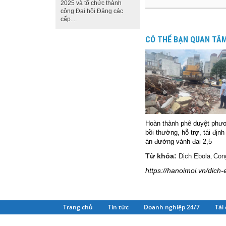
2025 và tổ chức thành
công Đại hội Đảng các
cấp....
CÓ THỂ BẠN QUAN TÂ
Hoàn thành phê duyệt phư
bồi thường, hỗ trợ, tái địn
án đường vành đai 2,5
Từ khóa:
Dịch Ebola
Con
,
https://hanoimoi.vn/dich
Trang chủ
Tin tức
Doanh nghiệp 24/7
Tài