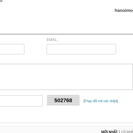
hanoimo
EMAIL :
[
Thay đổi mã xác nhận
]
|
MỚI NHẤT
CŨ NH