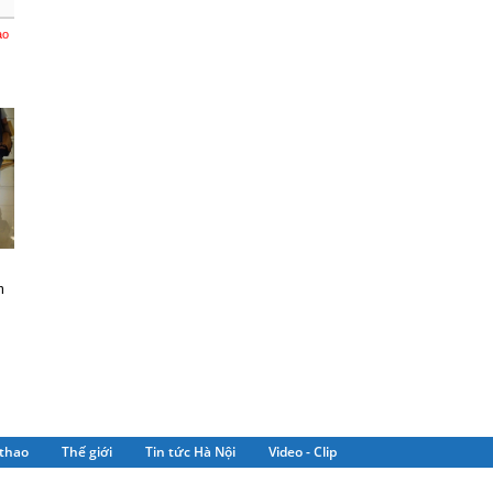
ào
m
thao
Thế giới
Tin tức Hà Nội
Video - Clip