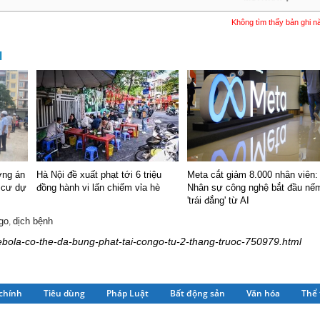
Không tìm thấy bản ghi n
M
ơng án
Hà Nội đề xuất phạt tới 6 triệu
Meta cắt giảm 8.000 nhân viên:
h cư dự
đồng hành vi lấn chiếm vỉa hè
Nhân sự công nghệ bắt đầu nế
'trái đắng' từ AI
go
dịch bệnh
,
-ebola-co-the-da-bung-phat-tai-congo-tu-2-thang-truoc-750979.html
 chính
Tiêu dùng
Pháp Luật
Bất động sản
Văn hóa
Thể 