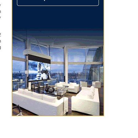
ở
n
y
2
n
g