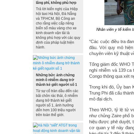
lãng phí, không phù hợp
Trả lời kiến nghị của Hiệp
hội taxi Hà Nội, Đà Nẵng
và TP.HCM, Bộ Công an
cho rằng việc cấp riêng
biển số màu vàng cho xe
Nhân viên y tế kiểm t
kinh doanh vận tải là
không phù hợp với các quy
“Các cuộc điều tra đa
định của pháp luật hiện
đâu. Với quy mô hiện 
hành.
chuyên viên kỹ thuật v
Tổng giám đốc WHO Te
nghi nhiễm và 139 ca 
Những bức ảnh chứng
Congo thông qua xét n
minh ô nhiễm đang trở
thành kẻ giết người số 1
Trong khi đó, Ủy ban 
Từ sự cố tràn dầu đến các
Trung Phi đã cấu thàn
bãi chôn rác thải, ô nhiễm
mô đại dịch.
đang trở thành kẻ giết
người số 1, ảnh hưởng
Theo WHO, tỷ lệ tử v
đến hơn 100 triệu người
trên toàn thế giới.
như chủng Zaire phổ bi
hiệu được phê duyệt, 
cơ quan y tế này đang
kéo dài từ 3 đến 9 thán