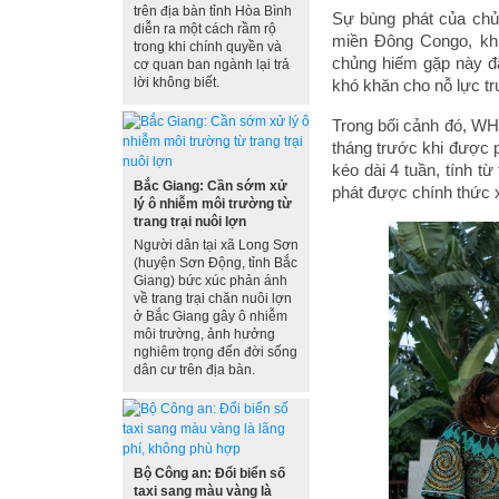
trên địa bàn tỉnh Hòa Bình
Sự bùng phát của chủ
diễn ra một cách rầm rộ
miền Đông Congo, khiế
trong khi chính quyền và
chủng hiếm gặp này đã
cơ quan ban ngành lại trả
lời không biết.
khó khăn cho nỗ lực tr
Trong bối cảnh đó, WH
tháng trước khi được p
kéo dài 4 tuần, tính t
Bắc Giang: Cần sớm xử
phát được chính thức 
lý ô nhiễm môi trường từ
trang trại nuôi lợn
Người dân tại xã Long Sơn
(huyện Sơn Động, tỉnh Bắc
Giang) bức xúc phản ánh
về trang trại chăn nuôi lợn
ở Bắc Giang gây ô nhiễm
môi trường, ảnh hưởng
nghiêm trọng đến đời sống
dân cư trên địa bàn.
Bộ Công an: Đổi biển số
taxi sang màu vàng là