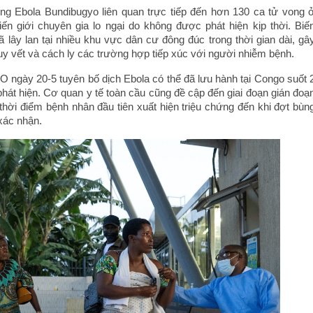
ng Ebola Bundibugyo liên quan trực tiếp đến hơn 130 ca tử vong 
n giới chuyên gia lo ngại do không được phát hiện kịp thời. Biế
 lây lan tại nhiều khu vực dân cư đông đúc trong thời gian dài, gâ
uy vết và cách ly các trường hợp tiếp xúc với người nhiễm bệnh.
O ngày 20-5 tuyên bố dịch Ebola có thể đã lưu hành tại Congo suốt 
hát hiện. Cơ quan y tế toàn cầu cũng đề cập đến giai đoạn gián đoạ
ừ thời điểm bệnh nhân đầu tiên xuất hiện triệu chứng đến khi đợt bùn
xác nhận.