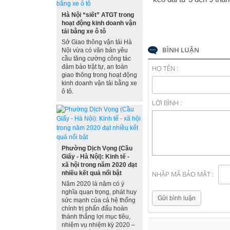
Hà Nội “siết” ATGT trong
hoạt động kinh doanh vận
tải bằng xe ô tô
Sở Giao thông vận tải Hà
BÌNH LUẬN
Nội vừa có văn bản yêu
cầu tăng cường công tác
đảm bảo trật tự, an toàn
HỌ TÊN :
giao thông trong hoạt động
kinh doanh vận tải bằng xe
ô tô.
LỜI BÌNH :
Phường Dịch Vọng (Cầu
Giấy - Hà Nội): Kinh tế -
xã hội trong năm 2020 đạt
NHẬP MÃ BẢO MẬT :
nhiều kết quả nổi bật
Năm 2020 là năm có ý
nghĩa quan trọng, phát huy
Gửi bình luận
sức mạnh của cả hệ thống
chính trị phấn đấu hoàn
thành thắng lợi mục tiêu,
nhiệm vụ nhiệm kỳ 2020 –