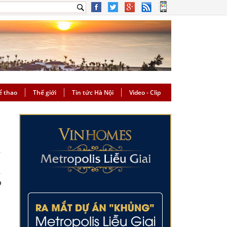
ể thao
Thế giới
Tin tức Hà Nội
Video - Clip
o