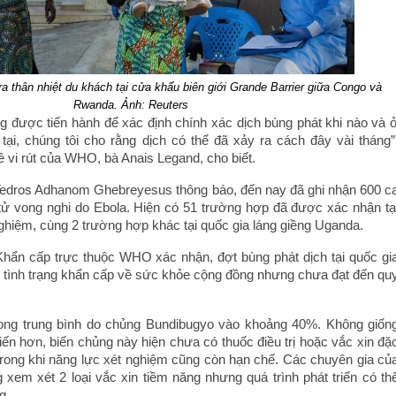
ra thân nhiệt du khách tại cửa khẩu biên giới Grande Barrier giữa Congo và
Rwanda. Ảnh: Reuters
ng được tiến hành để xác định chính xác dịch bùng phát khi nào và 
tại, chúng tôi cho rằng dịch có thể đã xảy ra cách đây vài tháng”
ề vi rút của WHO, bà Anais Legand, cho biết.
dros Adhanom Ghebreyesus thông báo, đến nay đã ghi nhận 600 c
tử vong nghi do Ebola. Hiện có 51 trường hợp đã được xác nhận tạ
ghiệm, cùng 2 trường hợp khác tại quốc gia láng giềng Uganda.
Khẩn cấp trực thuộc WHO xác nhận, đợt bùng phát dịch tại quốc gi
h tình trạng khẩn cấp về sức khỏe cộng đồng nhưng chưa đạt đến qu
ong trung bình do chủng Bundibugyo vào khoảng 40%. Không giốn
ến hơn, biến chủng này hiện chưa có thuốc điều trị hoặc vắc xin đặ
trong khi năng lực xét nghiệm cũng còn hạn chế. Các chuyên gia củ
 xem xét 2 loại vắc xin tiềm năng nhưng quá trình phát triển có th
g.