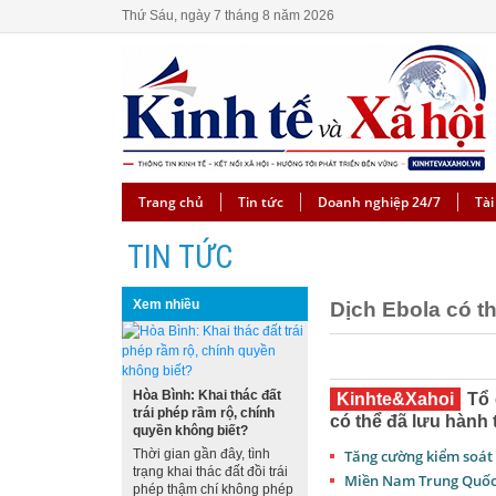
Thứ Sáu, ngày 7 tháng 8 năm 2026
Trang chủ
Tin tức
Doanh nghiệp 24/7
Tài
TIN TỨC
Xem nhiều
Dịch Ebola có t
Hòa Bình: Khai thác đất
Kinhte&Xahoi
Tổ 
trái phép rầm rộ, chính
có thể đã lưu hành t
quyền không biết?
Thời gian gần đây, tình
Tăng cường kiểm soát
trạng khai thác đất đồi trái
Miền Nam Trung Quốc 
phép thậm chí không phép