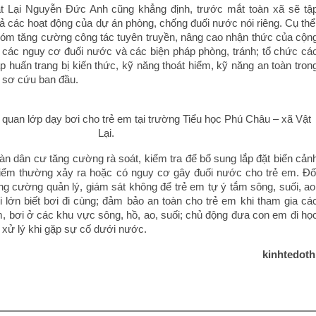
 Lại Nguyễn Đức Anh cũng khẳng định, trước mắt toàn xã sẽ tậ
uả các hoạt động của dự án phòng, chống đuối nước nói riêng. Cụ thể
xóm tăng cường công tác tuyên truyền, nâng cao nhận thức của cộn
ề các nguy cơ đuối nước và các biện pháp phòng, tránh; tổ chức cá
ập huấn trang bị kiến thức, kỹ năng thoát hiểm, kỹ năng an toàn tron
 sơ cứu ban đầu.
 quan lớp dạy bơi cho trẻ em tại trường Tiểu học Phú Châu – xã Vật
Lại.
àn dân cư tăng cường rà soát, kiểm tra để bổ sung lắp đặt biển cản
 điểm thường xảy ra hoặc có nguy cơ gây đuối nước cho trẻ em. Đố
ăng cường quản lý, giám sát không để trẻ em tự ý tắm sông, suối, ao
lớn biết bơi đi cùng; đảm bảo an toàn cho trẻ em khi tham gia cá
m, bơi ở các khu vực sông, hồ, ao, suối; chủ động đưa con em đi họ
g xử lý khi gặp sự cố dưới nước.
kinhtedoth