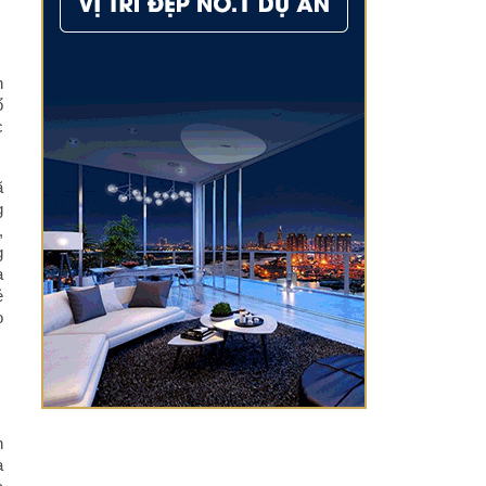
n
ổ
c
ã
g
,
g
a
ẻ
o
n
à