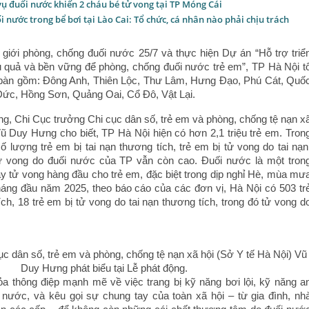
vụ đuối nước khiến 2 cháu bé tử vong tại TP Móng Cái
ối nước trong bể bơi tại Lào Cai: Tổ chức, cá nhân nào phải chịu trách
iới phòng, chống đuối nước 25/7 và thực hiện Dự án “Hỗ trợ triể
ệu quả và bền vững để phòng, chống đuối nước trẻ em”, TP Hà Nội t
a bàn gồm: Đông Anh, Thiên Lộc, Thư Lâm, Hưng Đạo, Phú Cát, Quố
ức, Hồng Sơn, Quảng Oai, Cổ Đô, Vật Lại.
động, Chi Cục trưởng Chi cục dân số, trẻ em và phòng, chống tệ nạn x
Vũ Duy Hưng cho biết, TP Hà Nội hiện có hơn 2,1 triệu trẻ em. Tron
 lượng trẻ em bị tai nạn thương tích, trẻ em bị tử vong do tai nạn
 tử vong do đuối nước của TP vẫn còn cao. Đuối nước là một tron
 tử vong hàng đầu cho trẻ em, đặc biệt trong dịp nghỉ Hè, mùa mư
 tháng đầu năm 2025, theo báo cáo của các đơn vị, Hà Nội có 503 tr
ích, 18 trẻ em bị tử vong do tai nạn thương tích, trong đó tử vong d
c dân số, trẻ em và phòng, chống tệ nạn xã hội (Sở Y tế Hà Nội) Vũ
Duy Hưng phát biểu tại Lễ phát động.
a thông điệp mạnh mẽ về việc trang bị kỹ năng bơi lội, kỹ năng a
 nước, và kêu gọi sự chung tay của toàn xã hội – từ gia đình, nh