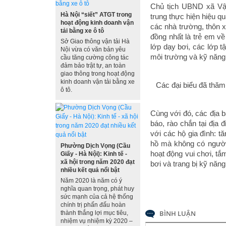
Chủ tịch UBND xã Vật
Hà Nội “siết” ATGT trong
trung thực hiện hiệu q
hoạt động kinh doanh vận
các nhà trường, thôn 
tải bằng xe ô tô
đồng nhất là trẻ em v
Sở Giao thông vận tải Hà
lớp dạy bơi, các lớp t
Nội vừa có văn bản yêu
môi trường và kỹ năng
cầu tăng cường công tác
đảm bảo trật tự, an toàn
giao thông trong hoạt động
kinh doanh vận tải bằng xe
Các đại biểu đã thăm
ô tô.
Cùng với đó, các địa b
báo, rào chắn tại địa
với các hộ gia đình: t
hồ mà không có người 
Phường Dịch Vọng (Cầu
hoạt động vui chơi, tắ
Giấy - Hà Nội): Kinh tế -
xã hội trong năm 2020 đạt
bơi và trang bị kỹ năn
nhiều kết quả nổi bật
Năm 2020 là năm có ý
nghĩa quan trọng, phát huy
sức mạnh của cả hệ thống
chính trị phấn đấu hoàn
BÌNH LUẬN
thành thắng lợi mục tiêu,
nhiệm vụ nhiệm kỳ 2020 –