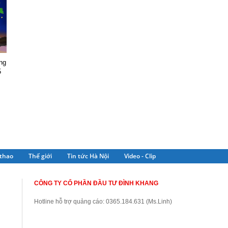
ng
5
thao
Thế giới
Tin tức Hà Nội
Video - Clip
CÔNG TY CỔ PHẦN ĐẦU TƯ ĐÌNH KHANG
Hotline hỗ trợ quảng cáo: 0365.184.631 (Ms.Linh)