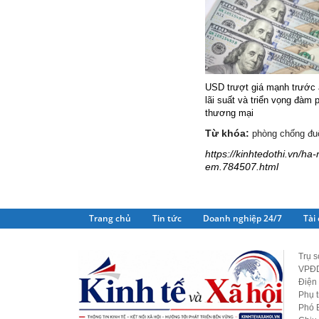
USD trượt giá mạnh trước 
lãi suất và triển vọng đàm 
thương mại
Từ khóa:
phòng chống đu
https://kinhtedothi.vn/h
em.784507.html
Trang chủ
Tin tức
Doanh nghiệp 24/7
Tài
Trụ s
VPĐD
Điện 
Phụ 
Phó 