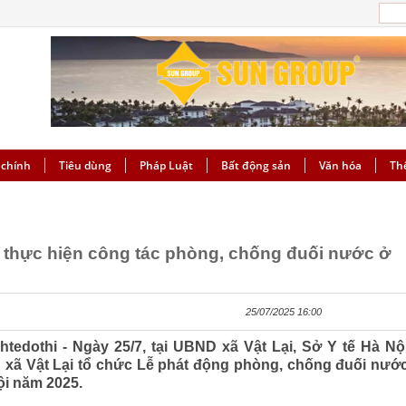
 chính
Tiêu dùng
Pháp Luật
Bất động sản
Văn hóa
Th
g thực hiện công tác phòng, chống đuối nước ở
25/07/2025 16:00
htedothi - Ngày 25/7, tại UBND xã Vật Lại, Sở Y tế Hà Nộ
 xã Vật Lại tổ chức Lễ phát động phòng, chống đuối nướ
ội năm 2025.