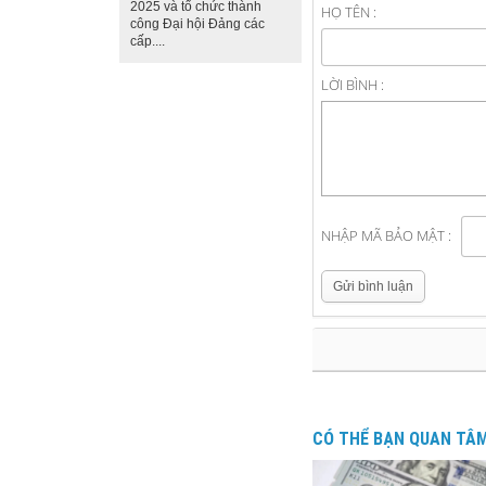
2025 và tổ chức thành
HỌ TÊN :
công Đại hội Đảng các
cấp....
LỜI BÌNH :
NHẬP MÃ BẢO MẬT :
Gửi bình luận
CÓ THỂ BẠN QUAN TÂ