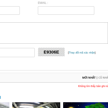
EMAIL :
[
Thay đổi mã xác nhận
]
|
MỚI NHẤT
CŨ NH
Không tìm thấy bản ghi n
M