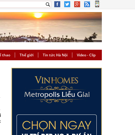
ể thao
Thế giới
Tin tức Hà Nội
Video - Clip
i
c