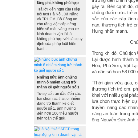
trường đến chính quy
lãng phí, không phù hợp
gây ra. Bên cạnh đó, d
Trả lời kiến nghị của Hiệp
chống đuối nước trẻ e
hội taxi Hà Nội, Đà Nẵng
sắc của các cấp lãnh 
và TP.HCM, Bộ Công an
cho rằng việc cấp riêng
nạn, thương tích trẻ 
biển số màu vàng cho xe
Hưng nhấn mạnh.
kinh doanh vận tải là
không phù hợp với các quy
Chủ
định của pháp luật hiện
hành.
Trong khi đó, Chủ tịc
Lại được hình thành t
Hòa, Phú Sơn, Vật Lại,
và dân số hơn 58.000 n
Những bức ảnh chứng
minh ô nhiễm đang trở
“Thời gian vừa qua, c
thành kẻ giết người số 1
thương tích trẻ em, p
Từ sự cố tràn dầu đến các
khai với nhiều giải ph
bãi chôn rác thải, ô nhiễm
lựa chọn thực hiện dự
đang trở thành kẻ giết
truyền, nâng cao nhận
người số 1, ảnh hưởng
năng an toàn trong mô
đến hơn 100 triệu người
trên toàn thế giới.
ông Nguyễn Đức Anh 