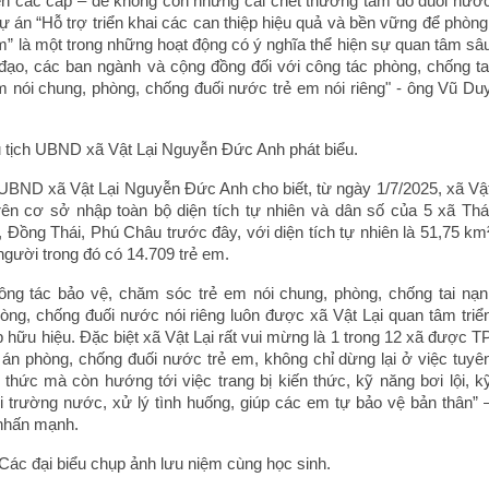
ền các cấp – để không còn những cái chết thương tâm do đuối nướ
ự án “Hỗ trợ triển khai các can thiệp hiệu quả và bền vững để phòng
m” là một trong những hoạt động có ý nghĩa thể hiện sự quan tâm sâ
đạo, các ban ngành và cộng đồng đối với công tác phòng, chống ta
em nói chung, phòng, chống đuối nước trẻ em nói riêng" - ông Vũ Du
 tịch UBND xã Vật Lại Nguyễn Đức Anh phát biểu.
h UBND xã Vật Lại Nguyễn Đức Anh cho biết, từ ngày 1/7/2025, xã Vậ
rên cơ sở nhập toàn bộ diện tích tự nhiên và dân số của 5 xã Thá
 Đồng Thái, Phú Châu trước đây, với diện tích tự nhiên là 51,75 km
gười trong đó có 14.709 trẻ em.
ông tác bảo vệ, chăm sóc trẻ em nói chung, phòng, chống tai nạn
hòng, chống đuối nước nói riêng luôn được xã Vật Lại quan tâm triể
áp hữu hiệu. Đặc biệt xã Vật Lại rất vui mừng là 1 trong 12 xã được T
 án phòng, chống đuối nước trẻ em, không chỉ dừng lại ở việc tuyê
 thức mà còn hướng tới việc trang bị kiến thức, kỹ năng bơi lội, k
i trường nước, xử lý tình huống, giúp các em tự bảo vệ bản thân” 
nhấn mạnh.
Các đại biểu chụp ảnh lưu niệm cùng học sinh.