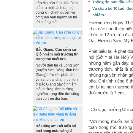
Thông tin ban đầu về 
trên địa bàn tỉnh Hòa Bình
diễn ra một cách rầm rộ
Vụ cháu bé 10 tuổi đu
trong khi chính quyền và
nhiệm?
cơ quan ban ngành lại trả
lời không biết.
Hưởng ứng Ngày Thế g
khai các can thiệp hi
chức ở 12 xã trên đị
Oai, Hương Sơn, Mỹ Đ
Bắc Giang: Cần sớm xử
Phát biểu tại lễ phát 
lý ô nhiễm môi trường từ
hội (Sở Y tế Hà Nội) 
trang trại nuôi lợn
những năm gần đây, số
Người dân tại xã Long Sơn
thương tích, nhất là
(huyện Sơn Động, tỉnh Bắc
những nguyên nhân gây
Giang) bức xúc phản ánh
về trang trại chăn nuôi lợn
bão. Chỉ tính riêng 6
ở Bắc Giang gây ô nhiễm
em bị tai nạn thương t
môi trường, ảnh hưởng
đuối nước là 7 em.
nghiêm trọng đến đời sống
dân cư trên địa bàn.
Chi Cục trưởng Chi cụ
"Với mong muốn lan tỏ
Bộ Công an: Đổi biển số
toàn trong môi trường
taxi sang màu vàng là