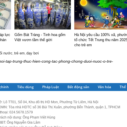
áp lực
Gốm Bát Tràng - Tinh hoa gốm
Hà Nội yêu cầu 100% xã, phườ
phán
Việt vươn tầm thế giới
tổ chức Tết Trung thu năm 202
cho trẻ em
ối nước
trẻ em
dạy bơi
,
,
a-noi-tap-trung-thuc-hien-cong-tac-phong-chong-duoi-nuoc-o-tre-
 chính
Tiêu dùng
Pháp Luật
Bất động sản
Văn hóa
Thể 
ở: Lô TT01, Số 04, Khu đô thị HD Mon, Phường Từ Liêm, Hà Nội
MN: Tòa nhà HDTC số 36 Bùi Thị Xuân, phường Bến Thành, quận 1, TPHCM
thoại: 024.5678.1579
trách nội dung: Ông Phạm Việt Hùng
BBT: Ông Nguyễn Gia Lâm