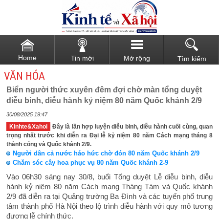
Home
Tin mới
Mở rộng
Tìm kiếm
VĂN HÓA
Biển người thức xuyên đêm đợi chờ màn tổng duyệt
diễu binh, diễu hành kỷ niệm 80 năm Quốc khánh 2/9
30/08/2025 19:47
Kinhte&Xahoi
Đây là lần hợp luyện diễu binh, diễu hành cuối cùng, quan
trọng nhất trước khi diễn ra Đại lễ kỷ niệm 80 năm Cách mạng tháng 8
thành công và Quốc khánh 2/9.
Người dân cả nước háo hức chờ đón 80 năm Quốc khánh 2/9
Chăm sóc cây hoa phục vụ 80 năm Quốc khánh 2-9
Vào 06h30 sáng nay 30/8, buổi Tổng duyệt Lễ diễu binh, diễu
hành kỷ niệm 80 năm Cách mạng Tháng Tám và Quốc khánh
2/9 đã diễn ra tại Quảng trường Ba Đình và các tuyến phố trung
tâm thành phố Hà Nội theo lộ trình diễu hành với quy mô tương
đương lễ chính thức.