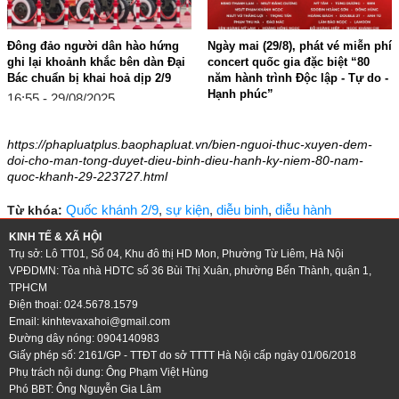
Đông đảo người dân hào hứng
Ngày mai (29/8), phát vé miễn phí
ghi lại khoảnh khắc bên dàn Đại
concert quốc gia đặc biệt “80
Bác chuẩn bị khai hoả dịp 2/9
năm hành trình Độc lập - Tự do -
Hạnh phúc”
16:55 - 29/08/2025
16:03 - 28/08/2025
https://phapluatplus.baophapluat.vn/bien-nguoi-thuc-xuyen-dem-
doi-cho-man-tong-duyet-dieu-binh-dieu-hanh-ky-niem-80-nam-
quoc-khanh-29-223727.html
Quốc khánh 2/9
,
sự kiện
,
diễu binh
,
diễu hành
Từ khóa:
KINH TẾ & XÃ HỘI
Trụ sở: Lô TT01, Số 04, Khu đô thị HD Mon, Phường Từ Liêm, Hà Nội
VPĐDMN: Tòa nhà HDTC số 36 Bùi Thị Xuân, phường Bến Thành, quận 1,
TPHCM
Điện thoại: 024.5678.1579
Email:
kinhtevaxahoi@gmail.com
Đường dây nóng: 0904140983
Giấy phép số: 2161/GP - TTĐT do sở TTTT Hà Nội cấp ngày 01/06/2018
Phụ trách nội dung: Ông Phạm Việt Hùng
Phó BBT: Ông Nguyễn Gia Lâm