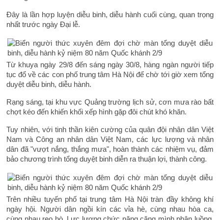
Đây là lần hợp luyện diễu binh, diễu hành cuối cùng, quan trọng
nhất trước ngày Đại lễ.
Từ khuya ngày 29/8 đến sáng ngày 30/8, hàng ngàn người tiếp
tục đổ về các con phố trung tâm Hà Nội để chờ tới giờ xem tổng
duyệt diễu binh, diễu hành.
Rạng sáng, tại khu vực Quảng trường lịch sử, cơn mưa rào bất
chợt kéo đến khiến khối xếp hình gặp đôi chút khó khăn.
Tuy nhiên, với tinh thần kiên cường của quân đội nhân dân Việt
Nam và Công an nhân dân Việt Nam, các lực lượng và nhân
dân đã "vượt nắng, thắng mưa", hoàn thành các nhiệm vụ, đảm
bảo chương trình tổng duyệt binh diễn ra thuận lợi, thành công.
Trên nhiều tuyến phố tại trung tâm Hà Nội tràn đầy không khí
ngày hội. Người dân ngồi kín các vỉa hè, cùng nhau hòa ca,
cùng nhau reo hò. Lực lượng chức năng căng mình phân luồng,