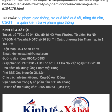
loat-ra-quan-kiem-tra-xu-ly-vi-pham-nong-do-con-xe-qua-tai-
d184175.html
vi phạm giao thông
,
xe quá khổ quá tải
,
nồng độ cồn
,
Từ khóa:
CSGT
,
ra quân kiểm tra vi phạm giao thông
KINH TẾ & XÃ HỘI
Trụ sở: Lô TT01, Số 04, Khu đô thị HD Mon, Phường Từ Liêm, Hà Nội
VPĐDMN: Tòa nhà HDTC số 36 Bùi Thị Xuân, phường Bến Thành, quận 1,
TPHCM
Điện thoại: 024.5678.1579
Email:
kinhtevaxahoi@gmail.com
Đường dây nóng: 0904140983
Giấy phép số: 2161/GP - TTĐT do sở TTTT Hà Nội cấp ngày 01/06/2018
Phụ trách nội dung: Ông Phạm Việt Hùng
Phó BBT: Ông Nguyễn Gia Lâm
Chịu trách nhiệm nội dung: Ông Đỗ Anh Dũng
Vận hành bởi Công ty cổ phần đầu tư Đình Khang
Hotline hỗ trợ quảng cáo: 0365.184.631 (Ms.Linh)