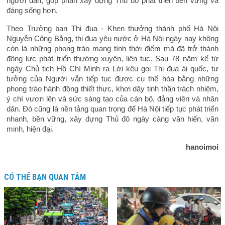
người dân, góp phần xây dựng Thủ đô phát triển bền vững và
đáng sống hơn.
Theo Trưởng ban Thi đua - Khen thưởng thành phố Hà Nội
Nguyễn Công Bằng, thi đua yêu nước ở Hà Nội ngày nay không
còn là những phong trào mang tính thời điểm mà đã trở thành
động lực phát triển thường xuyên, liên tục. Sau 78 năm kể từ
ngày Chủ tịch Hồ Chí Minh ra Lời kêu gọi Thi đua ái quốc, tư
tưởng của Người vẫn tiếp tục được cụ thể hóa bằng những
phong trào hành động thiết thực, khơi dậy tinh thần trách nhiệm,
ý chí vươn lên và sức sáng tạo của cán bộ, đảng viên và nhân
dân. Đó cũng là nền tảng quan trọng để Hà Nội tiếp tục phát triển
nhanh, bền vững, xây dựng Thủ đô ngày càng văn hiến, văn
minh, hiện đại.
hanoimoi
CÓ THỂ BẠN QUAN TÂM