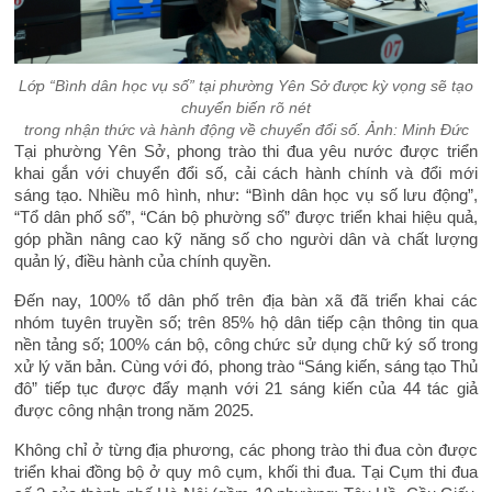
Lớp “Bình dân học vụ số” tại phường Yên Sở được kỳ vọng sẽ tạo
chuyển biến rõ nét
trong nhận thức và hành động về chuyển đổi số.
Ảnh: Minh Đức
Tại phường Yên Sở, phong trào thi đua yêu nước được triển
khai gắn với chuyển đổi số, cải cách hành chính và đổi mới
sáng tạo. Nhiều mô hình, như: “Bình dân học vụ số lưu động”,
“Tổ dân phố số”, “Cán bộ phường số” được triển khai hiệu quả,
góp phần nâng cao kỹ năng số cho người dân và chất lượng
quản lý, điều hành của chính quyền.
Đến nay, 100% tổ dân phố trên địa bàn xã đã triển khai các
nhóm tuyên truyền số; trên 85% hộ dân tiếp cận thông tin qua
nền tảng số; 100% cán bộ, công chức sử dụng chữ ký số trong
xử lý văn bản. Cùng với đó, phong trào “Sáng kiến, sáng tạo Thủ
đô” tiếp tục được đẩy mạnh với 21 sáng kiến của 44 tác giả
được công nhận trong năm 2025.
Không chỉ ở từng địa phương, các phong trào thi đua còn được
triển khai đồng bộ ở quy mô cụm, khối thi đua. Tại Cụm thi đua