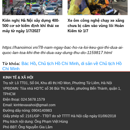
Kiến nghị Hà Nội xây dựng 400-
Xe ôm công nghệ chạy xe xăng
500 cơ sở kiểm định khí thải xe
chưa bị cấm vào vùng lõi Hoàn
máy từ ngày 1/7/2027
Kiếm từ 1/7
15:31 - 05/06/2026
19:53 - 30/05/2026
https://hanoimoi.vn/78-nam-ngay-bac-ho-ra-loi-keu-goi-thi-dua-ai-
quoc-lan-toa-khi-the-thi-dua-xay-dung-thu-do-1159817.html
Bác Hồ
,
Chủ tịch Hồ Chí Minh
,
di sản về Chủ tịch Hồ
Từ khóa:
Chí Minh
KINH TẾ & XÃ HỘI
Trụ sở: Lô TT01, Số 04, Khu đô thị HD Mon, Phường Từ Liêm, Hà Nội
VPĐDMN: Tòa nhà HDTC số 36 Bùi Thị Xuân, phường Bến Thành, quận 1,
TPHCM
Điện thoại: 024.5678.1579
Email:
kinhtevaxahoi@gmail.com
Đường dây nóng: 0904140983
Giấy phép số: 2161/GP - TTĐT do sở TTTT Hà Nội cấp ngày 01/06/2018
Phụ trách nội dung: Ông Phạm Việt Hùng
Phó BBT: Ông Nguyễn Gia Lâm