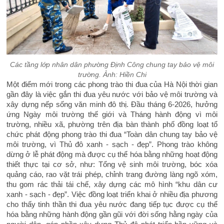
Các tầng lớp nhân dân phường Định Công chung tay bảo vệ môi
trường.
Ảnh: Hiền Chi
Một điểm mới trong các phong trào thi đua của Hà Nội thời gian
gần đây là việc gắn thi đua yêu nước với bảo vệ môi trường và
xây dựng nếp sống văn minh đô thị. Đầu tháng 6-2026, hưởng
ứng Ngày môi trường thế giới và Tháng hành động vì môi
trường, nhiều xã, phường trên địa bàn thành phố đồng loạt tổ
chức phát động phong trào thi đua “Toàn dân chung tay bảo vệ
môi trường, vì Thủ đô xanh - sạch - đẹp”. Phong trào không
dừng ở lễ phát động mà được cụ thể hóa bằng những hoạt động
thiết thực tại cơ sở, như: Tổng vệ sinh môi trường, bóc xóa
quảng cáo, rao vặt trái phép, chỉnh trang đường làng ngõ xóm,
thu gom rác thải tái chế, xây dựng các mô hình “khu dân cư
xanh - sạch - đẹp”. Việc đồng loạt triển khai ở nhiều địa phương
cho thấy tinh thần thi đua yêu nước đang tiếp tục được cụ thể
hóa bằng những hành động gần gũi với đời sống hằng ngày của