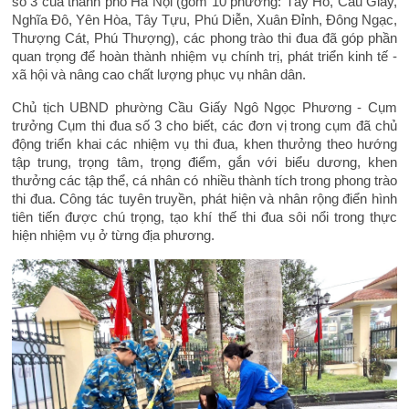
số 3 của thành phố Hà Nội (gồm 10 phường: Tây Hồ, Cầu Giấy,
Nghĩa Đô, Yên Hòa, Tây Tựu, Phú Diễn, Xuân Đỉnh, Đông Ngạc,
Thượng Cát, Phú Thượng), các phong trào thi đua đã góp phần
quan trọng để hoàn thành nhiệm vụ chính trị, phát triển kinh tế -
xã hội và nâng cao chất lượng phục vụ nhân dân.
Chủ tịch UBND phường Cầu Giấy Ngô Ngọc Phương - Cụm
trưởng Cụm thi đua số 3 cho biết, các đơn vị trong cụm đã chủ
động triển khai các nhiệm vụ thi đua, khen thưởng theo hướng
tập trung, trọng tâm, trọng điểm, gắn với biểu dương, khen
thưởng các tập thể, cá nhân có nhiều thành tích trong phong trào
thi đua. Công tác tuyên truyền, phát hiện và nhân rộng điển hình
tiên tiến được chú trọng, tạo khí thế thi đua sôi nổi trong thực
hiện nhiệm vụ ở từng địa phương.