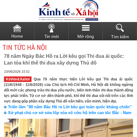
Home
Tin mới
Mở rộng
Tìm kiếm
TIN TỨC HÀ NỘI
78 năm Ngày Bác Hồ ra Lời kêu gọi Thi đua ái quốc:
Lan tỏa khí thế thi đua xây dựng Thủ đô
10/06/2026 15:51
Kinhte&Xahoi
Qua 78 năm thực hiện Lời kêu gọi Thi đua ái quốc
(11/6/1948 - 11/6/2026) của Chủ tịch Hồ Chí Minh, Hà Nội đã không ngừng
đổi mới các phong trào thi đua yêu nước, biến tinh thần thi đua thành động
lực phát triển. Từ cơ sở đến thành phố, khí thế thi đua sôi nổi trên các lĩnh
vực đang góp phần xây dựng Thủ đô văn hiến, văn minh, hiện đại.
Triển lãm "80 năm Bác Hồ ra Lời kêu gọi toàn quốc kháng chiến"
Xử phạt chủ cơ sở sửa lốp xóa số cứu hộ trên cao tốc Bắc - Nam