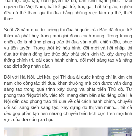
“dân tộc độc lập, dân quyền tự do, dân sinh hạnh phúc”. Mọi
người dân Việt Nam, bất kể già, trẻ, trai, gái, bất kể giàu, nghèo
đều có thể tham gia thi đua bằng những việc làm cụ thể, thiết
thực.
Suốt 78 năm qua, tư tưởng thi đua ái quốc của Bác đã được kế
thừa và phát huy trong mọi giai đoạn cách mạng. Trong kháng
chiến, đó là những phong trào thi đua sản xuất, chiến đấu, phục
vụ tiền tuyến. Trong thời kỳ hòa bình, đổi mới và hội nhập, thi
đua trở thành động lực thúc đẩy phát triển kinh tế, xây dựng hệ
thống chính trị, cải cách hành chính, đổi mới sáng tạo và nâng
cao đời sống nhân dân.
Đối với Hà Nội, Lời kêu gọi Thi đua ái quốc không chỉ là kim chỉ
nam cho công tác thi đua, khen thưởng mà còn được vận dụng
sáng tạo trong quá trình xây dựng và phát triển Thủ đô. Từ
phong trào “Người tốt, việc tốt” mang đậm bản sắc riêng của Hà
Nội đến các phong trào thi đua về cải cách hành chính, chuyển
đổi số, sáng kiến sáng tạo, xây dựng đô thị văn minh..., tất cả
đều góp phần tạo nên những chuyển biến tích cực trên mọi lĩnh
vực của đời sống xã hội.