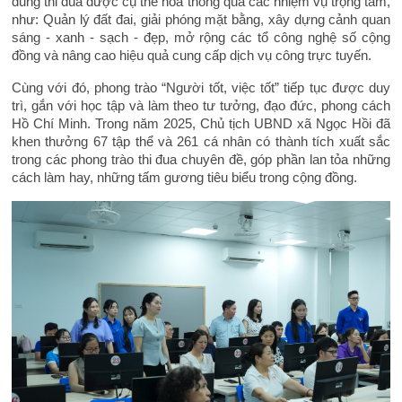
dung thi đua được cụ thể hóa thông qua các nhiệm vụ trọng tâm,
như: Quản lý đất đai, giải phóng mặt bằng, xây dựng cảnh quan
sáng - xanh - sạch - đẹp, mở rộng các tổ công nghệ số cộng
đồng và nâng cao hiệu quả cung cấp dịch vụ công trực tuyến.
Cùng với đó, phong trào “Người tốt, việc tốt” tiếp tục được duy
trì, gắn với học tập và làm theo tư tưởng, đạo đức, phong cách
Hồ Chí Minh. Trong năm 2025, Chủ tịch UBND xã Ngọc Hồi đã
khen thưởng 67 tập thể và 261 cá nhân có thành tích xuất sắc
trong các phong trào thi đua chuyên đề, góp phần lan tỏa những
cách làm hay, những tấm gương tiêu biểu trong cộng đồng.