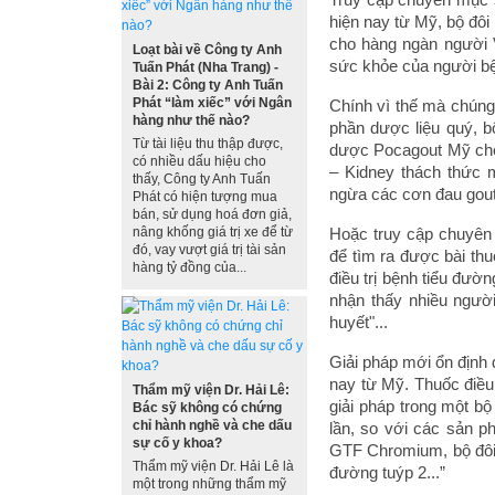
hiện nay từ Mỹ, bộ đôi
cho hàng ngàn người V
Loạt bài về Công ty Anh
sức khỏe của người bện
Tuấn Phát (Nha Trang) -
Bài 2: Công ty Anh Tuấn
Phát “làm xiếc” với Ngân
Chính vì thế mà chúng
hàng như thế nào?
phần dược liệu quý, bộ
Từ tài liệu thu thập được,
dược Pocagout Mỹ cho 
có nhiều dấu hiệu cho
– Kidney thách thức 
thấy, Công ty Anh Tuấn
ngừa các cơn đau gout t
Phát có hiện tượng mua
bán, sử dụng hoá đơn giả,
nâng khống giá trị xe để từ
Hoặc truy cập chuyên 
đó, vay vượt giá trị tài sản
để tìm ra được bài th
hàng tỷ đồng của...
điều trị bệnh tiểu đườ
nhận thấy nhiều ngườ
huyết"...
Giải pháp mới ổn định
nay từ Mỹ. Thuốc điều 
Thẩm mỹ viện Dr. Hải Lê:
giải pháp trong một b
Bác sỹ không có chứng
chỉ hành nghề và che dấu
lần, so với các sản p
sự cố y khoa?
GTF Chromium, bộ đôi 
Thẩm mỹ viện Dr. Hải Lê là
đường tuýp 2...”
một trong những thẩm mỹ