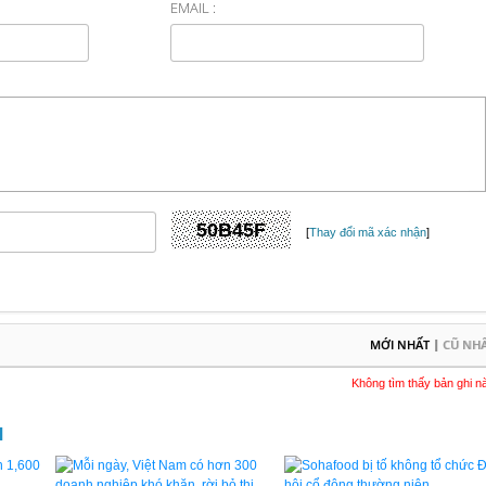
EMAIL :
[
Thay đổi mã xác nhận
]
|
MỚI NHẤT
CŨ NH
Không tìm thấy bản ghi n
M