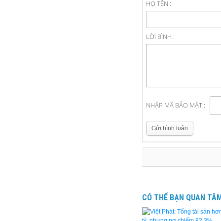
HỌ TÊN :
LỜI BÌNH :
NHẬP MÃ BẢO MẬT :
Gửi bình luận
CÓ THỂ BẠN QUAN TÂ