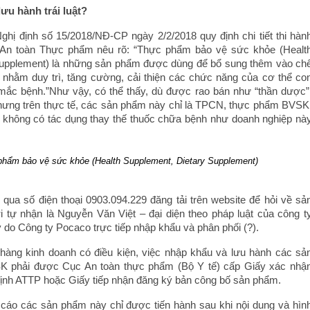
ưu hành trái luật?
Nghị định số 15/2018/NĐ-CP ngày 2/2/2018 quy định chi tiết thi hàn
 An toàn Thực phẩm nêu rõ: “Thực phẩm bảo vệ sức khỏe (Healt
Supplement) là những sản phẩm được dùng để bổ sung thêm vào ch
nhằm duy trì, tăng cường, cải thiện các chức năng của cơ thể co
mắc bệnh.”Như vậy, có thể thấy, dù được rao bán như “thần dược”
. nhưng trên thực tế, các sản phẩm này chỉ là TPCN, thực phẩm BVSK
à không có tác dụng thay thế thuốc chữa bệnh như doanh nghiệp nà
 phẩm bảo vệ sức khỏe (Health Supplement, Dietary Supplement)
c qua số điện thoại 0903.094.229 đăng tải trên website để hỏi về sả
 tự nhận là Nguyễn Văn Việt – đại diện theo pháp luật của công t
 do Công ty Pocaco trực tiếp nhập khẩu và phân phối (?).
t hàng kinh doanh có điều kiện, việc nhập khẩu và lưu hành các sả
 phải được Cục An toàn thực phẩm (Bộ Y tế) cấp Giấy xác nhậ
ịnh ATTP hoặc Giấy tiếp nhận đăng ký bản công bố sản phẩm.
 cáo các sản phẩm này chỉ được tiến hành sau khi nội dung và hìn