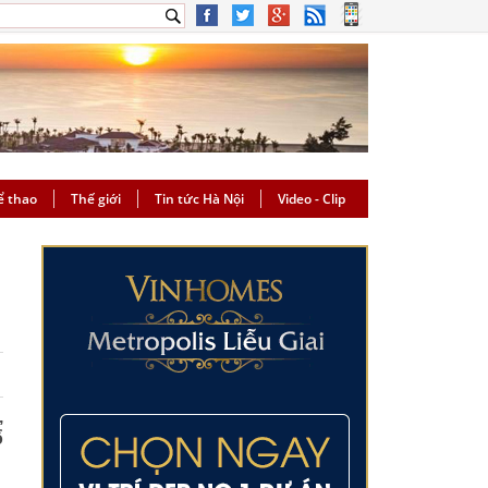
ể thao
Thế giới
Tin tức Hà Nội
Video - Clip
,
ổ