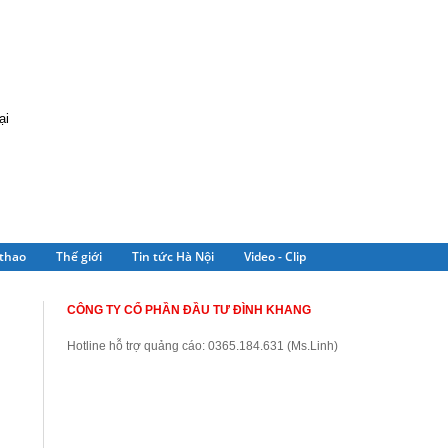
̣i
thao
Thế giới
Tin tức Hà Nội
Video - Clip
CÔNG TY CỔ PHẦN ĐẦU TƯ ĐÌNH KHANG
Hotline hỗ trợ quảng cáo: 0365.184.631 (Ms.Linh)