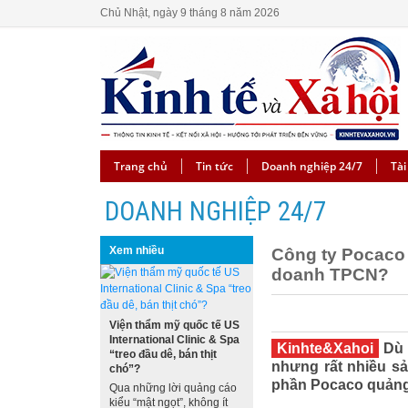
Chủ Nhật, ngày 9 tháng 8 năm 2026
Trang chủ
Tin tức
Doanh nghiệp 24/7
Tài
DOANH NGHIỆP 24/7
Xem nhiều
Công ty Pocaco 
doanh TPCN?
Viện thẩm mỹ quốc tế US
International Clinic & Spa
Kinhte&Xahoi
Dù 
“treo đầu dê, bán thịt
nhưng rất nhiều s
chó”?
phần Pocaco quảng 
Qua những lời quảng cáo
kiểu “mật ngọt”, không ít