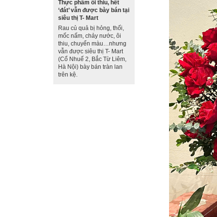
Thực phẩm ôi thiu, hết
‘đát’ vẫn được bày bán tại
siêu thị T- Mart
Rau củ quả bị hỏng, thối,
mốc nấm, chảy nước, ôi
thiu, chuyển màu…nhưng
vẫn được siêu thị T- Mart
(Cổ Nhuế 2, Bắc Từ Liêm,
Hà Nội) bày bán tràn lan
trên kệ.