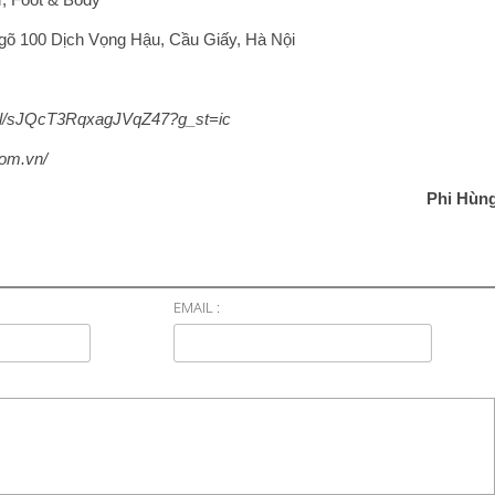
 Ngõ 100 Dịch Vọng Hậu, Cầu Giấy, Hà Nội
.gl/sJQcT3RqxagJVqZ47?g_st=ic
com.vn/
Phi Hùn
EMAIL :