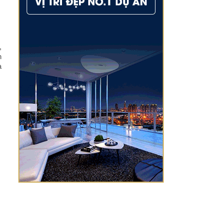
,
h
à