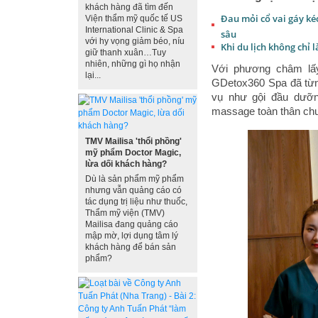
khách hàng đã tìm đến
Đau mỏi cổ vai gáy ké
Viện thẩm mỹ quốc tế US
International Clinic & Spa
sâu
với hy vọng giảm béo, níu
Khi du lịch không chỉ l
giữ thanh xuân…Tuy
nhiên, những gì họ nhận
Với phương châm lấy
lại...
GDetox360 Spa đã từn
vụ như gội đầu dưỡn
massage toàn thân ch
TMV Mailisa 'thổi phồng'
mỹ phẩm Doctor Magic,
lừa dối khách hàng?
Dù là sản phẩm mỹ phẩm
nhưng vẫn quảng cáo có
tác dụng trị liệu như thuốc,
Thẩm mỹ viện (TMV)
Mailisa đang quảng cáo
mập mờ, lợi dụng tâm lý
khách hàng để bán sản
phẩm?