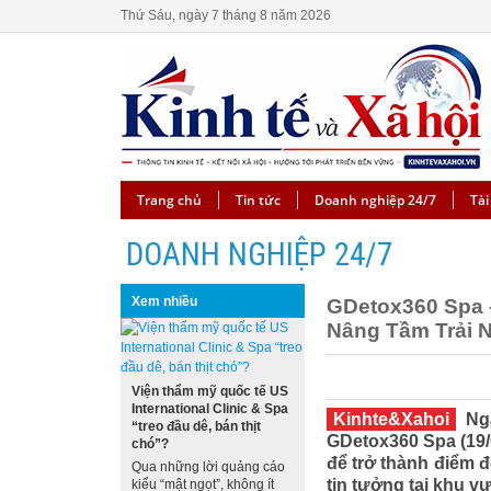
Thứ Sáu, ngày 7 tháng 8 năm 2026
Trang chủ
Tin tức
Doanh nghiệp 24/7
Tài
DOANH NGHIỆP 24/7
Xem nhiều
GDetox360 Spa 
Nâng Tầm Trải 
Viện thẩm mỹ quốc tế US
International Clinic & Spa
Kinhte&Xahoi
Ngà
“treo đầu dê, bán thịt
GDetox360 Spa (19/
chó”?
để trở thành điểm 
Qua những lời quảng cáo
tin tưởng tại khu v
kiểu “mật ngọt”, không ít