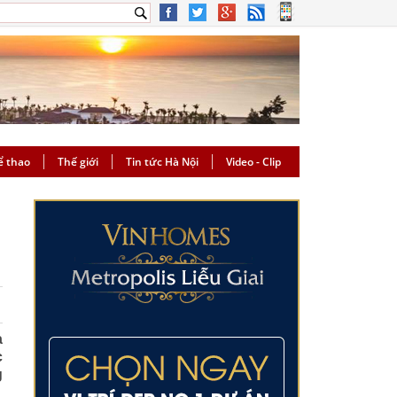
ể thao
Thế giới
Tin tức Hà Nội
Video - Clip
a
c
g