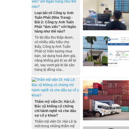
Loạt bài về Công ty Anh
Tuấn Phát (Nha Trang) -
Bài 2: Công ty Anh Tuấn
Phát “làm xiếc” với Ngân
hàng như thế nào?
Từ tài liệu thu thập được,
có nhiều dấu hiệu cho
thấy, Công ty Anh Tuấn
Phát có hiện tượng mua
bán, sử dụng hoá đơn giả,
nâng khống giá trị xe để từ
đó, vay vượt giá trị tài sản
hàng tỷ đồng của...
Thẩm mỹ viện Dr. Hải Lê:
Bác sỹ không có chứng
chỉ hành nghề và che dấu
sự cố y khoa?
Thẩm mỹ viện Dr. Hải Lê là
một trong những thẩm mỹ