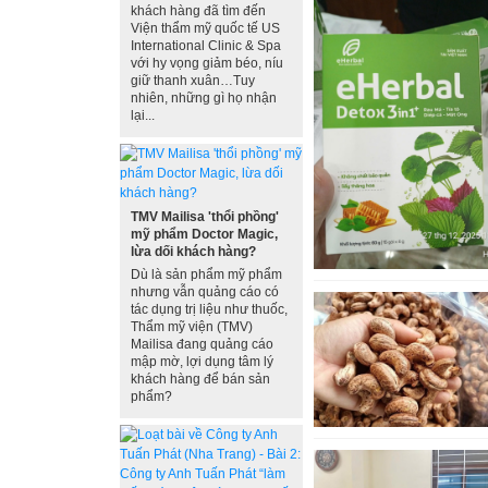
khách hàng đã tìm đến
Viện thẩm mỹ quốc tế US
International Clinic & Spa
với hy vọng giảm béo, níu
giữ thanh xuân…Tuy
nhiên, những gì họ nhận
lại...
TMV Mailisa 'thổi phồng'
mỹ phẩm Doctor Magic,
lừa dối khách hàng?
Dù là sản phẩm mỹ phẩm
nhưng vẫn quảng cáo có
tác dụng trị liệu như thuốc,
Thẩm mỹ viện (TMV)
Mailisa đang quảng cáo
mập mờ, lợi dụng tâm lý
khách hàng để bán sản
phẩm?