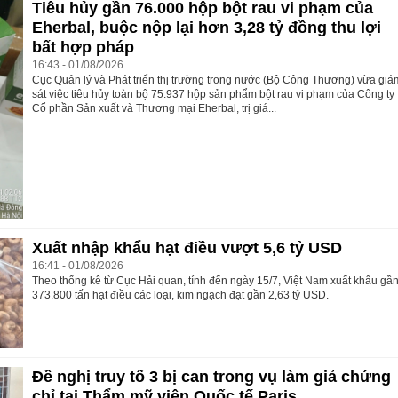
Tiêu hủy gần 76.000 hộp bột rau vi phạm của
Eherbal, buộc nộp lại hơn 3,28 tỷ đồng thu lợi
bất hợp pháp
16:43 - 01/08/2026
Cục Quản lý và Phát triển thị trường trong nước (Bộ Công Thương) vừa giá
sát việc tiêu hủy toàn bộ 75.937 hộp sản phẩm bột rau vi phạm của Công ty
Cổ phần Sản xuất và Thương mại Eherbal, trị giá...
Xuất nhập khẩu hạt điều vượt 5,6 tỷ USD
16:41 - 01/08/2026
Theo thống kê từ Cục Hải quan, tính đến ngày 15/7, Việt Nam xuất khẩu gầ
373.800 tấn hạt điều các loại, kim ngạch đạt gần 2,63 tỷ USD.
Đề nghị truy tố 3 bị can trong vụ làm giả chứng
chỉ tại Thẩm mỹ viện Quốc tế Paris