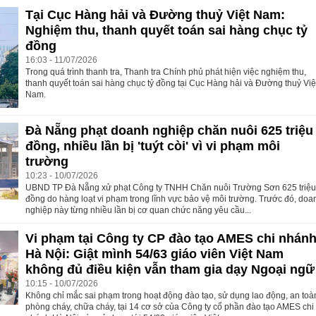
Tại Cục Hàng hải và Đường thuỷ Việt Nam:
Nghiệm thu, thanh quyết toán sai hàng chục tỷ
đồng
16:03 - 11/07/2026
Trong quá trình thanh tra, Thanh tra Chính phủ phát hiện việc nghiệm thu,
thanh quyết toán sai hàng chục tỷ đồng tại Cục Hàng hải và Đường thuỷ Việ
Nam.
Đà Nẵng phạt doanh nghiệp chăn nuôi 625 triệu
đồng, nhiều lần bị 'tuýt còi' vì vi phạm môi
trường
10:23 - 10/07/2026
UBND TP Đà Nẵng xử phạt Công ty TNHH Chăn nuôi Trường Sơn 625 triệ
đồng do hàng loạt vi phạm trong lĩnh vực bảo vệ môi trường. Trước đó, doa
nghiệp này từng nhiều lần bị cơ quan chức năng yêu cầu...
Vi phạm tại Công ty CP đào tạo AMES chi nhán
Hà Nội: Giật mình 54/63 giáo viên Việt Nam
không đủ điều kiện vẫn tham gia dạy Ngoại ngữ
10:15 - 10/07/2026
Không chỉ mắc sai phạm trong hoạt động đào tạo, sử dụng lao động, an toà
phòng cháy, chữa cháy, tại 14 cơ sở của Công ty cổ phần đào tạo AMES chi