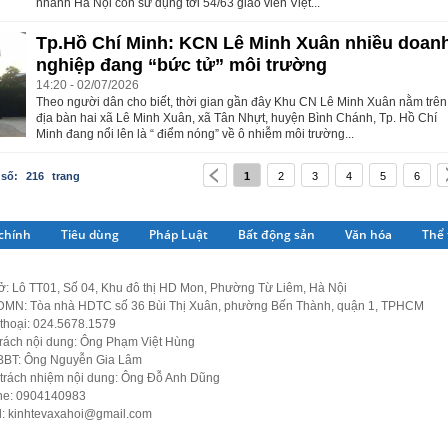
nhánh Hà Nội còn sử dụng tới 54/63 giáo viên Việt...
Tp.Hồ Chí Minh: KCN Lê Minh Xuân nhiều doan
nghiệp đang “bức tử” môi trường
14:20 - 02/07/2026
Theo người dân cho biết, thời gian gần đây Khu CN Lê Minh Xuân nằm trên
địa bàn hai xã Lê Minh Xuân, xã Tân Nhựt, huyện Bình Chánh, Tp. Hồ Chí
Minh đang nổi lên là “ điểm nóng” về ô nhiễm môi trường...
 số:
216
trang
1
2
3
4
5
6
 chính
Tiêu dùng
Pháp Luật
Bất động sản
Văn hóa
Thể 
ở: Lô TT01, Số 04, Khu đô thị HD Mon, Phường Từ Liêm, Hà Nội
MN: Tòa nhà HDTC số 36 Bùi Thị Xuân, phường Bến Thành, quận 1, TPHCM
thoại: 024.5678.1579
trách nội dung: Ông Phạm Việt Hùng
BBT: Ông Nguyễn Gia Lâm
 trách nhiệm nội dung: Ông Đỗ Anh Dũng
ine: 0904140983
l:
kinhtevaxahoi@gmail.com