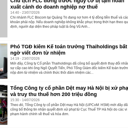
Chủ tịch FLC đứng trước nguy cơ bị tạm hoãn
xuất cảnh do doanh nghiệp nợ thuế
14:40 - 23/07/2026
Chi nhánh FLC Biscom tại Quảng Trị đang nợ hơn 4 tỷ đồng tiền thuế và cá
khoản phải nộp. Nếu doanh nghiệp không khắc phục trong thời hạn theo q
định, người đại diện theo pháp luật là ông Vũ Anh...
Phó TGĐ kiêm Kế toán trưởng Thaiholdings bất
ngờ viết đơn từ nhiệm
14:19 - 23/07/2026
Mới đây, Công ty Cổ phần Thaiholdings đã công bố quyết định thay đổi nhâ
sự cấp cao khi ông Ngô Quyết Tiến, Phó Tổng Giám đốc kiêm Kế toán trưởn
nộp đơn từ nhiệm và chính thức thôi đảm nhiệm các...
Tổng Công ty cổ phần Dệt may Hà Nội bị xử phạ
và truy thu thuế hơn 200 triệu đồng
15:30 - 14/07/2026
Theo đó, Tổng Công ty cổ phần Dệt may Hà Nội (UPCoM: HSM) mới đây đã
công bố thông tin nhận quyết định xử phạt từ Cục Thuế TP Hà Nội do các vi
phạm hành chính về thuế và hóa đơn.