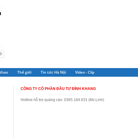
h
thao
Thế giới
Tin tức Hà Nội
Video - Clip
CÔNG TY CỔ PHẦN ĐẦU TƯ ĐÌNH KHANG
Hotline hỗ trợ quảng cáo: 0365.184.631 (Ms.Linh)