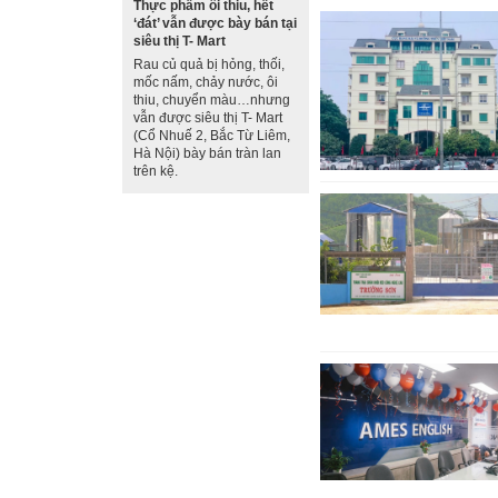
Thực phẩm ôi thiu, hết
‘đát’ vẫn được bày bán tại
siêu thị T- Mart
Rau củ quả bị hỏng, thối,
mốc nấm, chảy nước, ôi
thiu, chuyển màu…nhưng
vẫn được siêu thị T- Mart
(Cổ Nhuế 2, Bắc Từ Liêm,
Hà Nội) bày bán tràn lan
trên kệ.