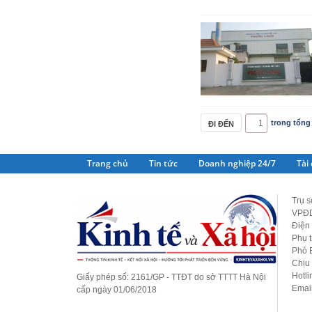
trong tổng
Trang chủ
Tin tức
Doanh nghiệp 24/7
Tài
Trụ s
VPĐD
Điện 
Phụ 
Phó 
Chịu
Hotl
Giấy phép số: 2161/GP - TTĐT do sở TTTT Hà Nội
Emai
cấp ngày 01/06/2018